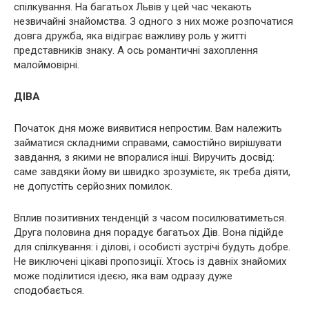
спілкування. На багатьох Львів у цей час чекають
незвичайні знайомства. З одного з них може розпочатися
довга дружба, яка відіграє важливу роль у житті
представників знаку. А ось романтичні захоплення
малоймовірні.
ДІВА
Початок дня може виявитися непростим. Вам належить
займатися складними справами, самостійно вирішувати
завдання, з якими не впоралися інші. Виручить досвід:
саме завдяки йому ви швидко зрозумієте, як треба діяти,
не допустіть серйозних помилок.
Вплив позитивних тенденцій з часом посилюватиметься.
Друга половина дня порадує багатьох Дів. Вона підійде
для спілкування: і ділові, і особисті зустрічі будуть добре.
Не виключені цікаві пропозиції. Хтось із давніх знайомих
може поділитися ідеєю, яка вам одразу дуже
сподобається.