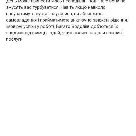
День може принести якісь несподівані події, але вони не
змусять вас турбуватися. Навіть якщо навколо
пануватимуть суєта і плутанина, ви збережете
самовладання і прийматимете виключно зважені рішення.
Імовірні успіхи у роботі. Багато Водоліїв доб’ються їх
завдяки підтримці людей, яким колись надали важливі
послуги.