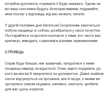
потрібна допомога, отримати її буде неважко. Однак не
всі ваші союзники будуть безкорисливими; подумайте,
яких послуг у відповідь від вас можуть чекати.
У другій половині дня багатьом Скорпіонам захочеться
побути наодинці із собою, розібратися у своїх почуттях.
Постарайтеся скоротити контакти з тими, хто часто вас
критикує, виводить з рівноваги різкими зауваженнями.
СТРІЛЕЦЬ
Справ буде більше, ніж зазвичай, і впоратися з ними
поодинці навряд чи вдасться. Отже, варто подумати, до
кого ви могли б звернутися за допомогою. Давні знайомі
охоче відгукнуться на прохання, але й люди, з якими ви
зустрілися зовсім недавно, напевно, захочуть зробити
для вас щось корисне.