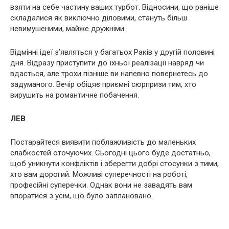
взяти на себе частину ваших турбот. Відносини, що раніше
складалися як виключно діловими, стануть більш
невимушеними, майже дружніми.
Відмінні ідеї з’являться у багатьох Раків у другій половині
дня. Відразу приступити до їхньої реалізації навряд чи
вдасться, але трохи пізніше ви напевно повернетесь до
задуманого. Вечір обіцяє приємні сюрпризи тим, хто
вирушить на романтичне побачення.
ЛЕВ
Постарайтеся виявити поблажливість до маленьких
слабкостей оточуючих. Сьогодні цього буде достатньо,
щоб уникнути конфліктів і зберегти добрі стосунки з тими,
хто вам дорогий. Можливі суперечності на роботі,
професійні суперечки. Однак вони не завадять вам
впоратися з усім, що було заплановано.