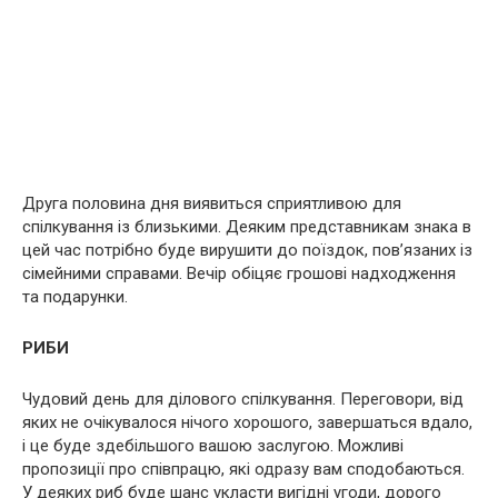
Друга половина дня виявиться сприятливою для
спілкування із близькими. Деяким представникам знака в
цей час потрібно буде вирушити до поїздок, пов’язаних із
сімейними справами. Вечір обіцяє грошові надходження
та подарунки.
РИБИ
Чудовий день для ділового спілкування. Переговори, від
яких не очікувалося нічого хорошого, завершаться вдало,
і це буде здебільшого вашою заслугою. Можливі
пропозиції про співпрацю, які одразу вам сподобаються.
У деяких риб буде шанс укласти вигідні угоди, дорого