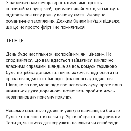
З наближенням вечора зростатиме ймовірність
незвичайних зустрічей, приємних знайомств, які можуть
відіграти важливу роль у вашому житті. Ймовірно
романтичне захоплення. Деяким Овнам інтуїція підкаже,
що це не просто флірт і не помилиться.
ТЕЛЕЦЬ
День буде настільки ж неспокійним, як і цікавим. Не
сподівайтеся, що вам вдасться займатися виключно
власними справами. Швидше за все, комусь терміново
буде потрібна допомога, і ви не захочете відповісти на
прохання відмовою. Імовірні фінансові надходження.
Швидше за все, мова піде про невелику суму, проте вона
виявиться дуже доречною, дозволить зробити якусь
незаплановану приємну покупку.
Неважко виявиться досягти успіху в навчанні, ви багато
будете схоплювати на льоту. Зірки обіцяють підтримати
Тельців, які цього дня вирушать на іспити чи співбесіди.