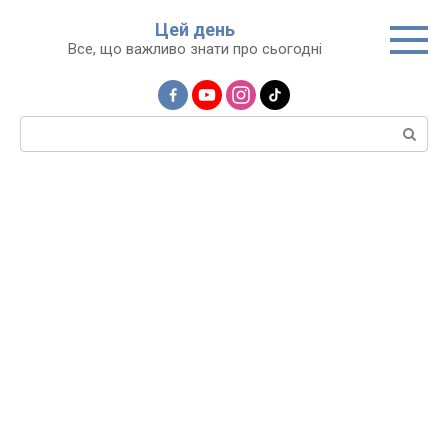
Перейти
Цей день
до
Все, що важливо знати про сьогодні
вмісту
Пошук: