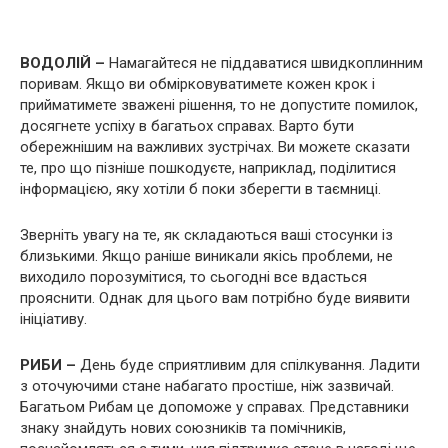
ВОДОЛІЙ –
Намагайтеся не піддаватися швидкоплинним
поривам. Якщо ви обмірковуватимете кожен крок і
прийматимете зважені рішення, то не допустите помилок,
досягнете успіху в багатьох справах. Варто бути
обережнішим на важливих зустрічах. Ви можете сказати
те, про що пізніше пошкодуєте, наприклад, поділитися
інформацією, яку хотіли б поки зберегти в таємниці.
Зверніть увагу на те, як складаються ваші стосунки із
близькими. Якщо раніше виникали якісь проблеми, не
виходило порозумітися, то сьогодні все вдасться
прояснити. Однак для цього вам потрібно буде виявити
ініціативу.
РИБИ –
День буде сприятливим для спілкування. Ладити
з оточуючими стане набагато простіше, ніж зазвичай.
Багатьом Рибам це допоможе у справах. Представники
знаку знайдуть нових союзників та помічників,