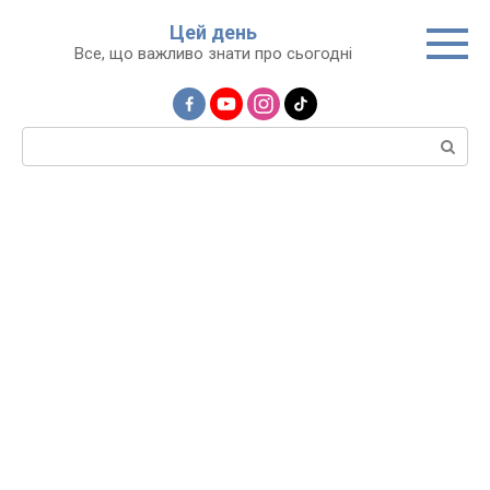
Перейти
Цей день
до
Все, що важливо знати про сьогодні
вмісту
Пошук: