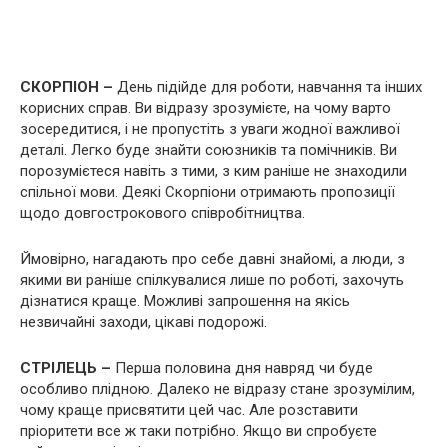
СКОРПІОН –
День підійде для роботи, навчання та інших
корисних справ. Ви відразу зрозумієте, на чому варто
зосередитися, і не пропустіть з уваги жодної важливої
деталі. Легко буде знайти союзників та помічників. Ви
порозумієтеся навіть з тими, з ким раніше не знаходили
спільної мови. Деякі Скорпіони отримають пропозиції
щодо довгострокового співробітництва.
Ймовірно, нагадають про себе давні знайомі, а люди, з
якими ви раніше спілкувалися лише по роботі, захочуть
дізнатися краще. Можливі запрошення на якісь
незвичайні заходи, цікаві подорожі.
СТРІЛЕЦЬ –
Перша половина дня навряд чи буде
особливо плідною. Далеко не відразу стане зрозумілим,
чому краще присвятити цей час. Але розставити
пріоритети все ж таки потрібно. Якщо ви спробуєте