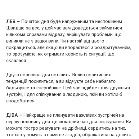
ЛЕВ –
Початок дня буде напруженим та неспокійним.
Швидше за все, у цей час вам доведеться займатися
кількома справами відразу, вирішувати проблеми, що
виникли не з вашої вини. Чи настрій від цього
покращиться, але якщо ви впораєтеся з роздратуванням,
то зрозумієте, як отримати користь із ситуації, що
склалася.
Друга половина дня потішить. Вплив позитивних
тенденцій посилиться, а ви відчуєте себе набагато
бадьоріше та енергійніше. Цей час підійде і для дружньої
зустрічі, і для спілкування з людиною, якій ви хотіли б
сподобатися.
ДІВА –
Найкраще не планувати важливих зустрічей на
першу половину дня: це складний час для спілкування. Ви
можете гостро реагувати на дрібниці, сердитись на тих,
хто хоч у чомусь з вами не згоден, ображатися на досить