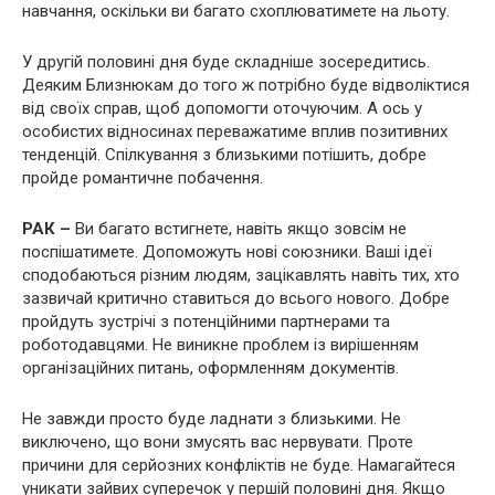
навчання, оскільки ви багато схоплюватимете на льоту.
У другій половині дня буде складніше зосередитись.
Деяким Близнюкам до того ж потрібно буде відволіктися
від своїх справ, щоб допомогти оточуючим. А ось у
особистих відносинах переважатиме вплив позитивних
тенденцій. Спілкування з близькими потішить, добре
пройде романтичне побачення.
РАК –
Ви багато встигнете, навіть якщо зовсім не
поспішатимете. Допоможуть нові союзники. Ваші ідеї
сподобаються різним людям, зацікавлять навіть тих, хто
зазвичай критично ставиться до всього нового. Добре
пройдуть зустрічі з потенційними партнерами та
роботодавцями. Не виникне проблем із вирішенням
організаційних питань, оформленням документів.
Не завжди просто буде ладнати з близькими. Не
виключено, що вони змусять вас нервувати. Проте
причини для серйозних конфліктів не буде. Намагайтеся
уникати зайвих суперечок у першій половині дня. Якщо