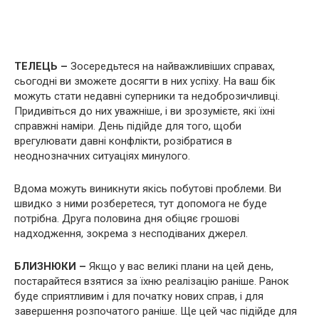
ТЕЛЕЦЬ –
Зосередьтеся на найважливіших справах,
сьогодні ви зможете досягти в них успіху. На ваш бік
можуть стати недавні суперники та недоброзичливці.
Придивіться до них уважніше, і ви зрозумієте, які їхні
справжні наміри. День підійде для того, щоби
врегулювати давні конфлікти, розібратися в
неоднозначних ситуаціях минулого.
Вдома можуть виникнути якісь побутові проблеми. Ви
швидко з ними розберетеся, тут допомога не буде
потрібна. Друга половина дня обіцяє грошові
надходження, зокрема з несподіваних джерел.
БЛИЗНЮКИ –
Якщо у вас великі плани на цей день,
постарайтеся взятися за їхню реалізацію раніше. Ранок
буде сприятливим і для початку нових справ, і для
завершення розпочатого раніше. Ще цей час підійде для