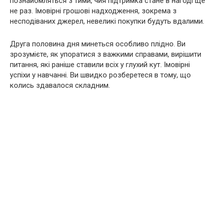
познайомляться з тими, чия підтримка стане в нагоді ще
не раз. Імовірні грошові надходження, зокрема з
несподіваних джерел, невеликі покупки будуть вдалими.
Друга половина дня минеться особливо плідно. Ви
зрозумієте, як упоратися з важкими справами, вирішити
питання, які раніше ставили всіх у глухий кут. Імовірні
успіхи у навчанні. Ви швидко розберетеся в тому, що
колись здавалося складним.