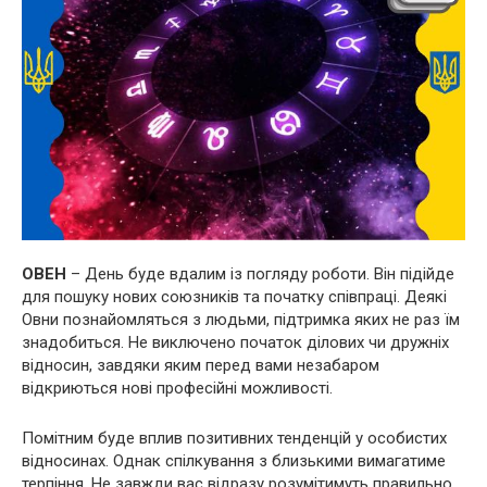
ОВЕН
– День буде вдалим із погляду роботи. Він підійде
для пошуку нових союзників та початку співпраці. Деякі
Овни познайомляться з людьми, підтримка яких не раз їм
знадобиться. Не виключено початок ділових чи дружніх
відносин, завдяки яким перед вами незабаром
відкриються нові професійні можливості.
Помітним буде вплив позитивних тенденцій у особистих
відносинах. Однак спілкування з близькими вимагатиме
терпіння. Не завжди вас відразу розумітимуть правильно,