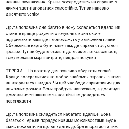
невинні зауваження. Краще зосередитись на справах, з
якими здатні впоратися самостійно. Тут ви напевно
досягнете успіху.
Друга половина дня багато в чому складеться вдало. Ви
станете краще розуміти оточуючих, вони охоче
підтримають ваші ідеї, допоможуть у здійсненні планів.
Обережніше варто бути лише там, де справа стосується
грошей. Тут ви будете схильні до деякої легковажності,
тому можливі марні витрати, невдалі покупки.
ТЕРЕЗИ –
На початку дня важливо зберігати спокій.
Краще зосередитися на добре знайомих справах: з ними
ви впораєтеся швидко. Чи цей час буде сприятливим для
важливих розмов. Вони пройдуть напружено, а досягнуті
домовленості швидше за все пізніше доведеться
переглядати.
Друга половина складеться набагато вдаліше. Вона
багатьох Терезів порадує новими можливостями. Буде
шанс показати, на що ви здатні, добре впоратися з тим,