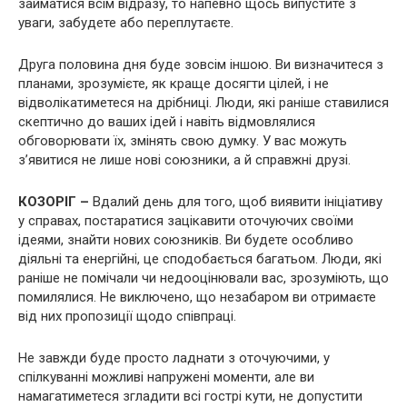
займатися всім відразу, то напевно щось випустите з
уваги, забудете або переплутаєте.
Друга половина дня буде зовсім іншою. Ви визначитеся з
планами, зрозумієте, як краще досягти цілей, і не
відволікатиметеся на дрібниці. Люди, які раніше ставилися
скептично до ваших ідей і навіть відмовлялися
обговорювати їх, змінять свою думку. У вас можуть
з’явитися не лише нові союзники, а й справжні друзі.
КОЗОРІГ –
Вдалий день для того, щоб виявити ініціативу
у справах, постаратися зацікавити оточуючих своїми
ідеями, знайти нових союзників. Ви будете особливо
діяльні та енергійні, це сподобається багатьом. Люди, які
раніше не помічали чи недооцінювали вас, зрозуміють, що
помилялися. Не виключено, що незабаром ви отримаєте
від них пропозиції щодо співпраці.
Не завжди буде просто ладнати з оточуючими, у
спілкуванні можливі напружені моменти, але ви
намагатиметеся згладити всі гострі кути, не допустити