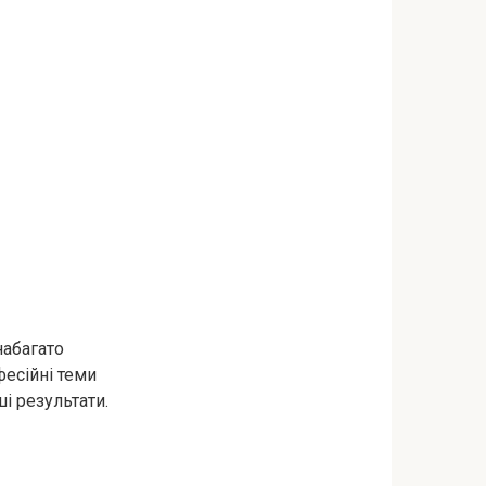
набагато
фесійні теми
і результати.