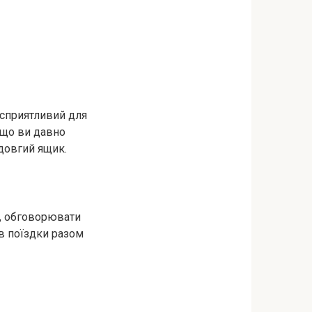
 сприятливий для
кщо ви давно
 довгий ящик.
и, обговорювати
 в поїздки разом