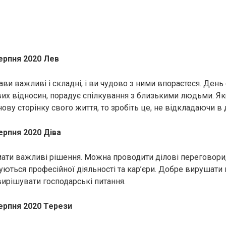
ерпня 2020 Лев
ви важливі і складні, і ви чудово з ними впораєтеся. День
вих відносин, порадує спілкування з близькими людьми. Я
нову сторінку свого життя, то зробіть це, не відкладаючи в
ерпня 2020 Діва
мати важливі рішення. Можна проводити ділові переговор
суються професійної діяльності та кар’єри. Добре вирушати
 вирішувати господарські питання.
серпня 2020 Терези