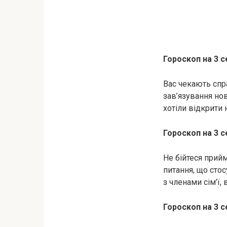
Гороскоп на 3 с
Вас чекають спра
зав’язування но
хотіли відкрити 
Гороскоп на 3 с
Не бійтеся прий
питання, що сто
з членами сім’ї,
Гороскоп на 3 