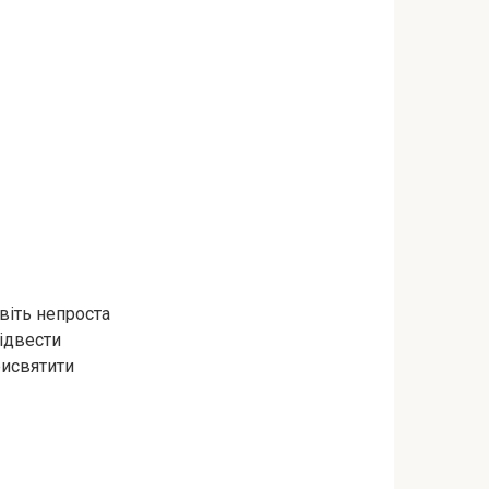
авіть непроста
підвести
рисвятити