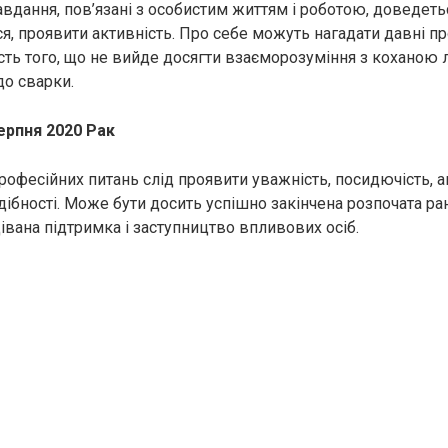
вдання, пов’язані з особистим життям і роботою, доведеть
я, проявити активність. Про себе можуть нагадати давні п
сть того, що не вийде досягти взаєморозуміння з коханою
о сварки.
ерпня 2020 Рак
рофесійних питань слід проявити уважність, посидючість, а
здібності. Може бути досить успішно закінчена розпочата ра
івана підтримка і заступництво впливових осіб.