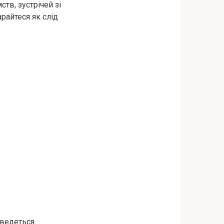
тв, зустрічей зі
райтеся як слід
оведеться