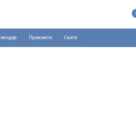
алендар
Прикмети
Свята