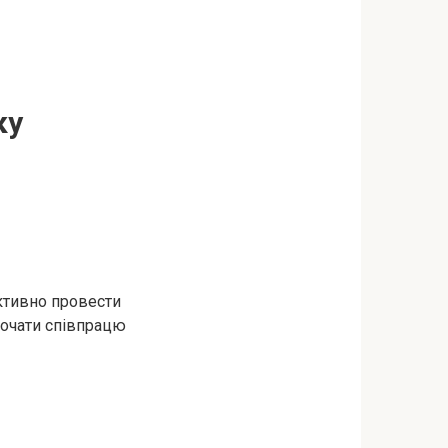
ку
ктивно провести
почати співпрацю