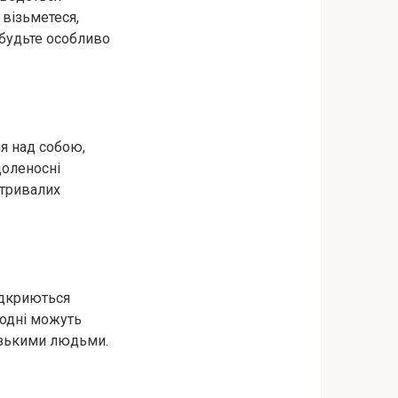
 візьметеся,
 будьте особливо
я над собою,
доленосні
отривалих
ідкриються
годні можуть
лизькими людьми.