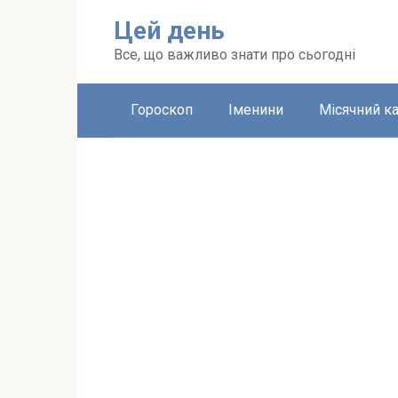
Перейти
Цей день
до
вмісту
Все, що важливо знати про сьогодні
Гороскоп
Іменини
Місячний к