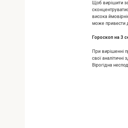
Щоб вирішити за
сконцентруватис
висока ймовірні
може привести д
Гороскоп на 3 с
При вирішенні п
свої аналітичні 
Вірогідна неспод