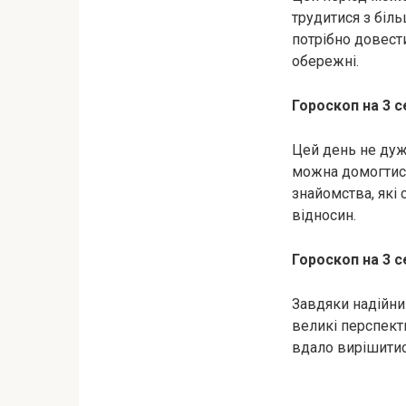
трудитися з біль
потрібно довест
обережні.
Гороскоп на 3 с
Цей день не дуж
можна домогтися
знайомства, які
відносин.
Гороскоп на 3 с
Завдяки надійни
великі перспект
вдало вирішитися