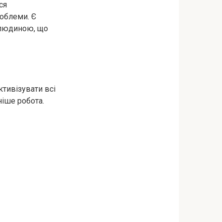
ся
роблеми. Є
 людиною, що
ктивізувати всі
ніше робота.