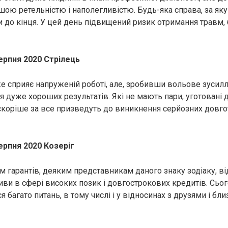
шою ретельністю і наполегливістю. Будь-яка справа, за яку
и до кінця. У цей день підвищений ризик отримання травм,
ерпня 2020 Стрілець
е сприяє напруженій роботі, але, зробивши вольове зусилл
 дуже хороших результатів. Які не мають пари, уготовані 
 скоріше за все призведуть до виникнення серйозних довг
ерпня 2020 Козеріг
м гарантів, деяким представникам даного знаку зодіаку, в
иви в сфері високих позик і довгострокових кредитів. Сьо
 багато питань, в тому числі і у відносинах з друзями і б