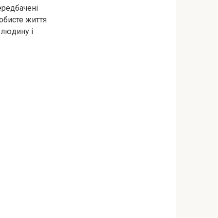
ередбачені
собисте життя
 людину і