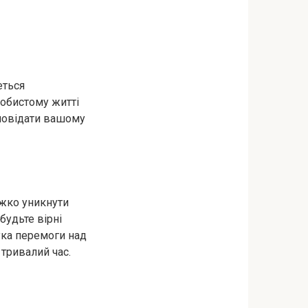
еться
собистому житті
дповідати вашому
ажко уникнути
будьте вірні
ука перемоги над
 тривалий час.