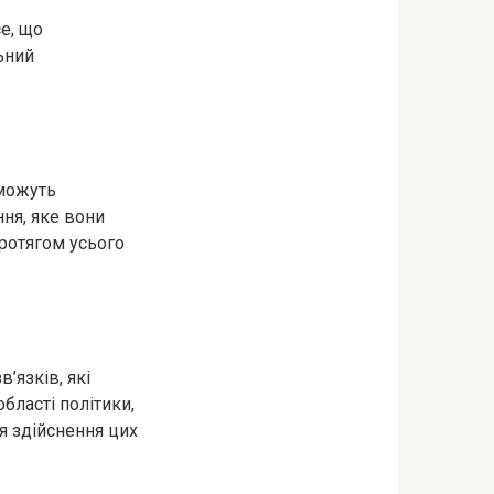
е, що
льний
 можуть
ня, яке вони
ротягом усього
’язків, які
бласті політики,
ля здійснення цих