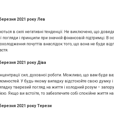
 березня 2021 року Лев
ються в силі негативні тенденції. Не виключено, що довед
 погляди і принципи при значній фінансовій підтримці. В о
охолодження почуттів внаслідок того, що вона не буде ві
стя.
березня 2021 року Діва
онцентрації сил, духовної роботи. Можливо, що вам буде в
ємностей. У будь-якому випадку відстоюйте свою думку і 
випадку тверезий погляд на життя і холодний розум – запор
єю. Якщо ви встоїте, то забезпечите собі спокійне життя на
 березня 2021 року Терези