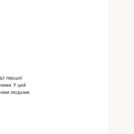
дії першої
чими. У цей
нніми людьми.