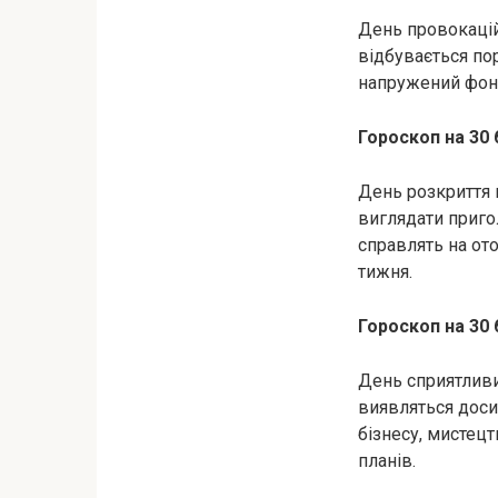
День провокацій
відбувається пор
напружений фон 
Гороскоп на 30 
День розкриття 
виглядати приго
справлять на от
тижня.
Гороскоп на 30 
День сприятливий
виявляться доси
бізнесу, мистецт
планів.