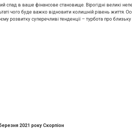
ний спад в ваше фінансове становище. Вірогідні великі неп
льтаті чого буде важко відновити колишній рівень життя. О
єму розвитку суперечливі тенденції – турбота про близьку
березня 2021 року Скорпіон