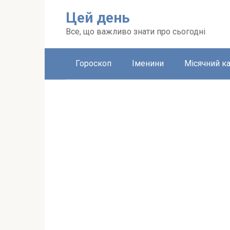
Перейти
Цей день
до
вмісту
Все, що важливо знати про сьогодні
Гороскоп
Іменини
Місячний к