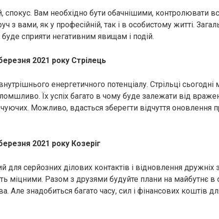
, спокус. Вам необхідно бути обачнішими, контролювати вс
уч з вами, як у професійній, так і в особистому житті. Зага
буде сприяти негативним явищам і подій.
березня 2021 року Стрілець
внутрішнього енергетичного потенціалу. Стрільці сьогодні
ломшливо. Їх успіх багато в чому буде залежати від вражен
очуючих. Можливо, вдасться зберегти відчуття оновлення п
березня 2021 року Козеріг
 для серйозних ділових контактів і відновлення дружніх зв
ть міцними. Разом з друзями будуйте плани на майбутнє в о
ва. Але знадобиться багато часу, сил і фінансових коштів д