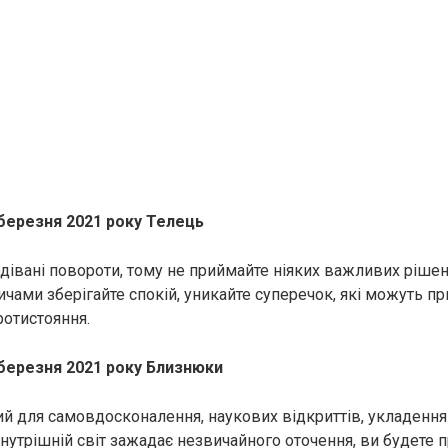
 березня 2021 року Телець
дівані повороти, тому не приймайте ніяких важливих рішень
ичами зберігайте спокій, уникайте суперечок, які можуть п
отистояння.
 березня 2021 року Близнюки
й для самовдосконалення, наукових відкриттів, укладення 
утрішній світ зажадає незвичайного оточення, ви будете п