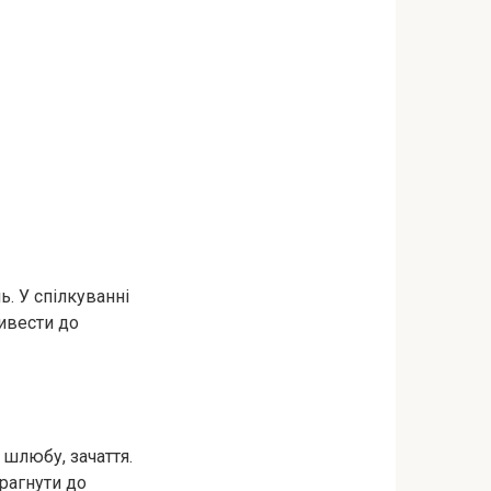
. У спілкуванні
ривести до
шлюбу, зачаття.
рагнути до