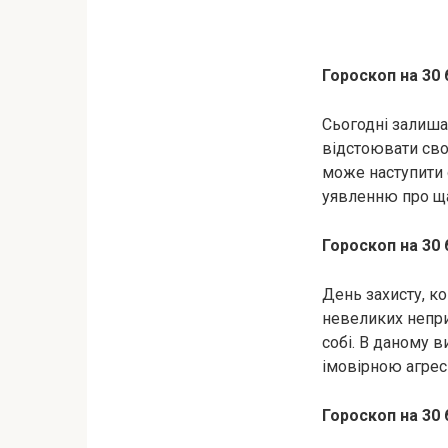
Гороскоп на 30
Сьогодні залиша
відстоювати свої
може наступити 
уявленню про ща
Гороскоп на 30 
День захисту, к
невеликих непри
собі. В даному 
імовірною агресі
Гороскоп на 30