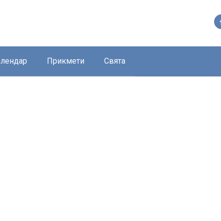
алендар
Прикмети
Свята