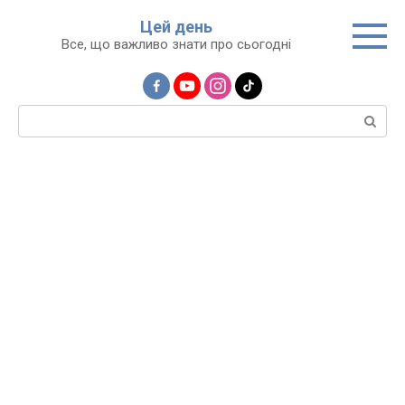
Перейти
Цей день
до
Все, що важливо знати про сьогодні
вмісту
Пошук: