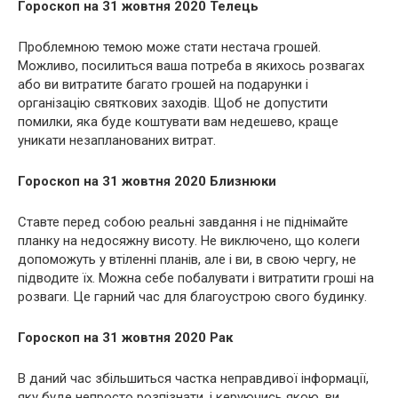
Гороскоп на 31 жовтня 2020 Телець
Проблемною темою може стати нестача грошей.
Можливо, посилиться ваша потреба в якихось розвагах
або ви витратите багато грошей на подарунки і
організацію святкових заходів. Щоб не допустити
помилки, яка буде коштувати вам недешево, краще
уникати незапланованих витрат.
Гороскоп на 31 жовтня 2020 Близнюки
Ставте перед собою реальні завдання і не піднімайте
планку на недосяжну висоту. Не виключено, що колеги
допоможуть у втіленні планів, але і ви, в свою чергу, не
підводите їх. Можна себе побалувати і витратити гроші на
розваги. Це гарний час для благоустрою свого будинку.
Гороскоп на 31 жовтня 2020 Рак
В даний час збільшиться частка неправдивої інформації,
яку буде непросто розпізнати, і керуючись якою, ви