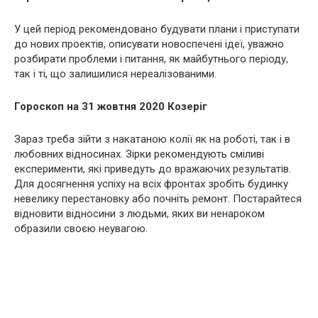
У цей період рекомендовано будувати плани і приступати
до нових проектів, описувати новоспечені ідеї, уважно
розбирати проблеми і питання, як майбутнього періоду,
так і ті, що залишилися нереалізованими.
Гороскоп на 31 жовтня 2020 Козеріг
Зараз треба зійти з накатаною колії як на роботі, так і в
любовних відносинах. Зірки рекомендують сміливі
експерименти, які приведуть до вражаючих результатів.
Для досягнення успіху на всіх фронтах зробіть будинку
невелику перестановку або почніть ремонт. Постарайтеся
відновити відносини з людьми, яких ви ненароком
образили своєю неувагою.