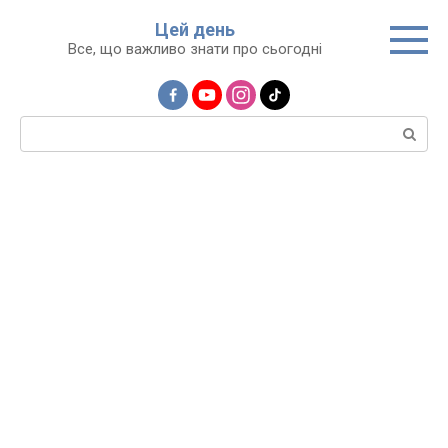
Перейти
Цей день
до
Все, що важливо знати про сьогодні
вмісту
Пошук: