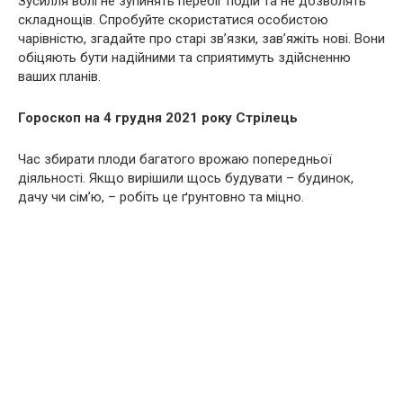
Зусилля волі не зупинять перебіг подій та не дозволять
складнощів. Спробуйте скористатися особистою
чарівністю, згадайте про старі зв’язки, зав’яжіть нові. Вони
обіцяють бути надійними та сприятимуть здійсненню
ваших планів.
Гороскоп на 4 грудня 2021 року Стрілець
Час збирати плоди багатого врожаю попередньої
діяльності. Якщо вирішили щось будувати – будинок,
дачу чи сім’ю, – робіть це ґрунтовно та міцно.