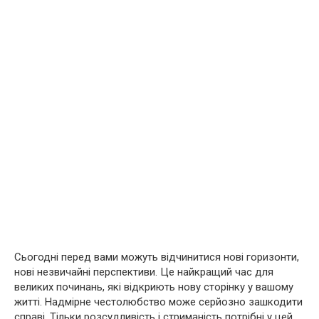
Сьогодні перед вами можуть відчинитися нові горизонти,
нові незвичайні перспективи. Це найкращий час для
великих починань, які відкриють нову сторінку у вашому
житті. Надмірне честолюбство може серйозно зашкодити
справі. Тільки розсудливість і стриманість потрібні у цей