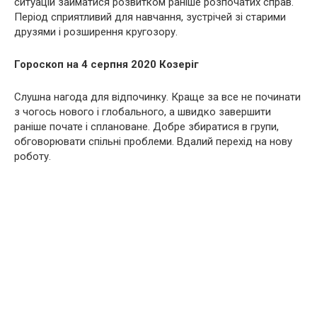
ситуацій займатися розвитком раніше розпочатих справ.
Період сприятливий для навчання, зустрічей зі старими
друзями і розширення кругозору.
Гороскоп на 4 серпня 2020 Козеріг
Слушна нагода для відпочинку. Краще за все не починати
з чогось нового і глобального, а швидко завершити
раніше почате і сплановане. Добре збиратися в групи,
обговорювати спільні проблеми. Вдалий перехід на нову
роботу.