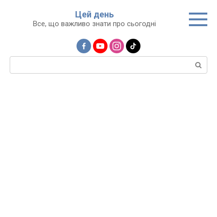
Перейти
Цей день
до
Все, що важливо знати про сьогодні
вмісту
Пошук: