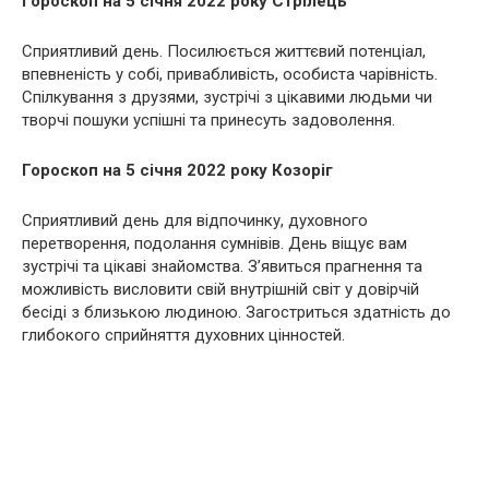
Гороскоп на 5 січня 2022 року Стрілець
Сприятливий день. Посилюється життєвий потенціал,
впевненість у собі, привабливість, особиста чарівність.
Спілкування з друзями, зустрічі з цікавими людьми чи
творчі пошуки успішні та принесуть задоволення.
Гороскоп на 5 січня 2022 року Козоріг
Сприятливий день для відпочинку, духовного
перетворення, подолання сумнівів. День віщує вам
зустрічі та цікаві знайомства. З’явиться прагнення та
можливість висловити свій внутрішній світ у довірчій
бесіді з близькою людиною. Загостриться здатність до
глибокого сприйняття духовних цінностей.