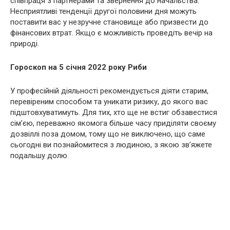
співпраця з партнерами та звернення до начальства.
Несприятливі тенденції другої половини дня можуть
поставити вас у незручне становище або призвести до
фінансових втрат. Якщо є можливість проведіть вечір на
природі.
Гороскоп на 5 січня 2022 року Риби
У професійній діяльності рекомендується діяти старим,
перевіреним способом та уникати ризику, до якого вас
підштовхуватимуть. Для тих, хто ще не встиг обзавестися
сім’єю, переважно якомога більше часу приділяти своєму
дозвіллі поза домом, тому що не виключено, що саме
сьогодні ви познайомитеся з людиною, з якою зв’яжете
подальшу долю.