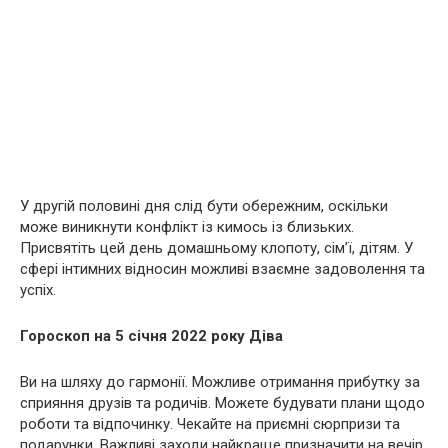
У другій половині дня слід бути обережним, оскільки
може виникнути конфлікт із кимось із близьких.
Присвятіть цей день домашньому клопоту, сім’ї, дітям. У
сфері інтимних відносин можливі взаємне задоволення та
успіх.
Гороскоп на 5 січня 2022 року Діва
Ви на шляху до гармонії. Можливе отримання прибутку за
сприяння друзів та родичів. Можете будувати плани щодо
роботи та відпочинку. Чекайте на приємні сюрпризи та
подарунки. Важливі заходи найкраще призначити на вечір.