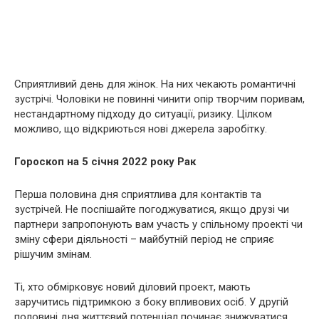
Сприятливий день для жінок. На них чекають романтичні
зустрічі. Чоловіки не повинні чинити опір творчим поривам,
нестандартному підходу до ситуації, ризику. Цілком
можливо, що відкриються нові джерела заробітку.
Гороскоп на 5 січня 2022 року Рак
Перша половина дня сприятлива для контактів та
зустрічей. Не поспішайте погоджуватися, якщо друзі чи
партнери запропонують вам участь у спільному проекті чи
зміну сфери діяльності – майбутній період не сприяє
рішучим змінам.
Ті, хто обмірковує новий діловий проект, мають
заручитись підтримкою з боку впливових осіб. У другій
половині дня життєвий потенціал починає знижуватися,