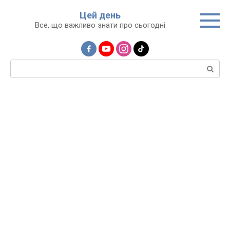
Перейти
Цей день
до
Все, що важливо знати про сьогодні
вмісту
Пошук: