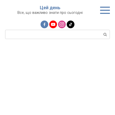
Перейти
Цей день
до
Все, що важливо знати про сьогодні
вмісту
Пошук: