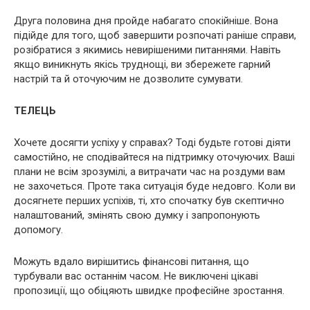
Друга половина дня пройде набагато спокійніше. Вона
підійде для того, щоб завершити розпочаті раніше справи,
розібратися з якимись невирішеними питаннями. Навіть
якщо виникнуть якісь труднощі, ви збережете гарний
настрій та й оточуючим не дозволите сумувати.
ТЕЛЕЦЬ
Хочете досягти успіху у справах? Тоді будьте готові діяти
самостійно, не сподівайтеся на підтримку оточуючих. Ваші
плани не всім зрозумілі, а витрачати час на роздуми вам
не захочеться. Проте така ситуація буде недовго. Коли ви
досягнете перших успіхів, ті, хто спочатку був скептично
налаштований, змінять свою думку і запропонують
допомогу.
Можуть вдало вирішитись фінансові питання, що
турбували вас останнім часом. Не виключені цікаві
пропозиції, що обіцяють швидке професійне зростання.