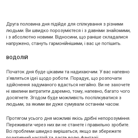
Друга половина дня підійде для спілкування з різними
людьми. Ви швидко порозумієтеся і з давніми знайомими,
і з абсолютно новими. Відносини, що раніше складалися
напружено, стануть гармонійнішими, і вас це потішить.
ВОДОЛІЙ
Початок дня буде цікавим та надихаючим. У вас напевно
з’являться ідеї щодо роботи. Порадує, що розпочати
здійснення задуманого вдасться негайно. Ви не захочете
ні хвилини витратити даремно, тому, напевно, багато чого
досягнете. Згодом буде можливість поспілкуватися з
людьми, за якими ви дуже сумували останнім часом.
Протягом усього дня можливі якісь дрібні непорозуміння.
Переживати через них ви не станете і правильно зробите.
Всі проблеми швидко вирішаться, якщо ви збережете
позитивний настрій та дасте волю фантазії.