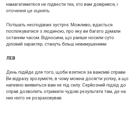
намагатиметеся не підвести тих, хто вам довірився, і
оточення це оцінять.
Потішать несподівані зустрічі. Можливо, вдасться
поспілкуватися з людиною, про яку ви багато думали
останнім часом. Відносини, що раніше носили суто
діловий характер, стануть більш невимушеними.
ЛЕВ
День підійде для того, щоби взятися за важливі справи.
Ви відразу зрозумієте, в чому можна досягти успіху, а що
напевно виявиться вам не під силу. Серйозний підхід до
справ дозволить отримати чудові результати там, де на
них ніхто не розраховував.