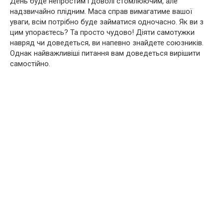
День буде непростим і доволі стомлюючим, але
надзвичайно плідним. Маса справ вимагатиме вашої
уваги, всім потрібно буде займатися одночасно. Як ви з
цим упораєтесь? Та просто чудово! Діяти самотужки
навряд чи доведеться, ви напевно знайдете союзників.
Однак найважливіші питання вам доведеться вирішити
самостійно.