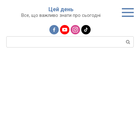
Перейти
Цей день
до
Все, що важливо знати про сьогодні
вмісту
Пошук: