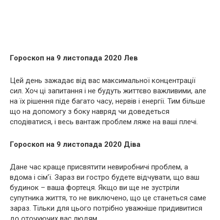
Гороскоп на 9 листопада 2020 Лев
Цей день зажадає від вас максимальної концентрації
сил. Хоч ці запитання і не будуть життєво важливими, але
на їх рішення піде багато часу, нервів і енергії. Тим більше
що на допомогу з боку навряд чи доведеться
сподіватися, і весь вантаж проблем ляже на ваші плечі.
Гороскоп на 9 листопада 2020 Діва
Дане час краще присвятити невиробничі проблем, а
вдома і сім’ї. Зараз ви гостро будете відчувати, що ваш
будинок – ваша фортеця. Якщо ви ще не зустріли
супутника життя, то не виключено, що це станеться саме
зараз. Тільки для цього потрібно уважніше придивитися
до оточуючих вас людям.