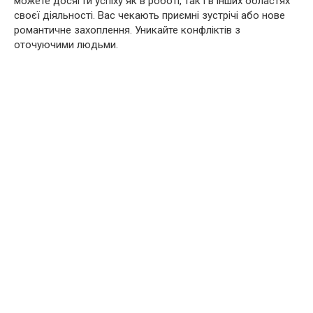
можете досягти успіху як в роботі, так і в інших областях
своєї діяльності. Вас чекають приємні зустрічі або нове
романтичне захоплення. Уникайте конфліктів з
оточуючими людьми.