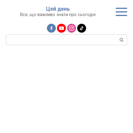
Перейти
Цей день
до
Все, що важливо знати про сьогодні
вмісту
Пошук: