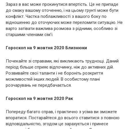
Зараз в вас може прокинутися впертість. Це не припаде
до смаку вашому оточенню, і на цьому грунті може бути
конфлікт. Частка поблажливості з вашого боку по
відношенню до оточуючих може переломити ситуацію. Не
варто затівати важлива розмова з рідними, особливо зі
старшими членами сім’ї.
Гороскоп на 9 жовтня 2020 Близнюки
Почекайте зі справами, які викликають труднощі. Даний
період більше сприяє відпочинку, ніж до активних дій.
Розвивайте свої таланти і не бороніть розкриття
можливостей інших людей. В особистому плані
розчарувань не передбачається.
Гороскоп на 9 жовтня 2020 Рак
Попереду багато справ, і практично з усіма ви зможете
впоратися. Постарайтеся до всього ставитися з повною
відповідальністю, згодом це зарахується і принесе