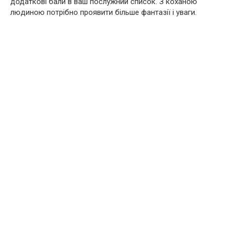
додаткові бали в ваш послужний список. З коханою
людиною потрібно проявити більше фантазії і уваги.