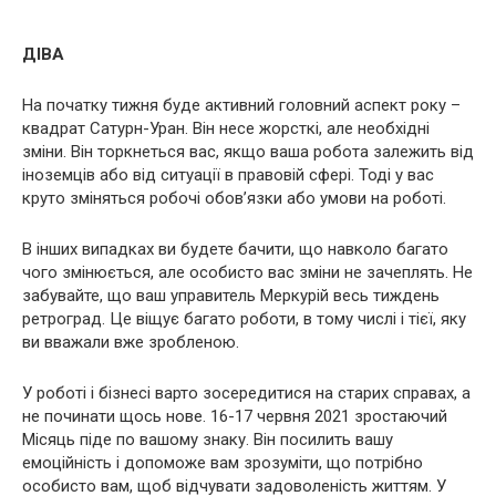
ДІВА
На початку тижня буде активний головний аспект року –
квадрат Сатурн-Уран. Він несе жорсткі, але необхідні
зміни. Він торкнеться вас, якщо ваша робота залежить від
іноземців або від ситуації в правовій сфері. Тоді у вас
круто зміняться робочі обов’язки або умови на роботі.
В інших випадках ви будете бачити, що навколо багато
чого змінюється, але особисто вас зміни не зачеплять. Не
забувайте, що ваш управитель Меркурій весь тиждень
ретроград. Це віщує багато роботи, в тому числі і тієї, яку
ви вважали вже зробленою.
У роботі і бізнесі варто зосередитися на старих справах, а
не починати щось нове. 16-17 червня 2021 зростаючий
Місяць піде по вашому знаку. Він посилить вашу
емоційність і допоможе вам зрозуміти, що потрібно
особисто вам, щоб відчувати задоволеність життям. У