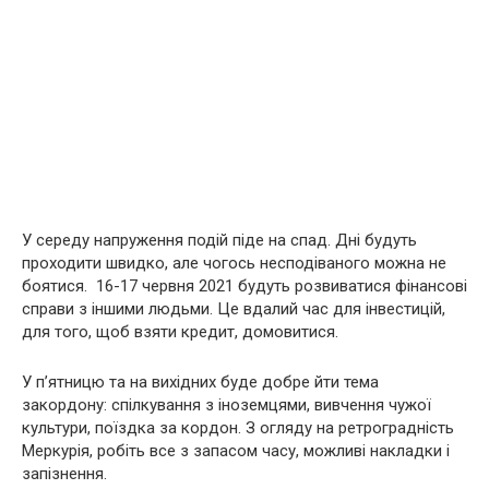
У середу напруження подій піде на спад. Дні будуть
проходити швидко, але чогось несподіваного можна не
боятися. 16-17 червня 2021 будуть розвиватися фінансові
справи з іншими людьми. Це вдалий час для інвестицій,
для того, щоб взяти кредит, домовитися.
У п’ятницю та на вихідних буде добре йти тема
закордону: спілкування з іноземцями, вивчення чужої
культури, поїздка за кордон. З огляду на ретроградність
Меркурія, робіть все з запасом часу, можливі накладки і
запізнення.