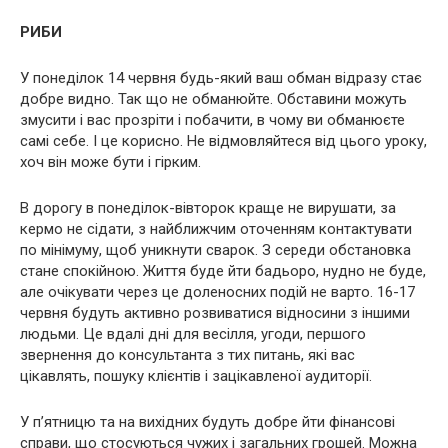
РИБИ
У понеділок 14 червня будь-який ваш обман відразу стає
добре видно. Так що не обманюйте. Обставини можуть
змусити і вас прозріти і побачити, в чому ви обманюєте
самі себе. І це корисно. Не відмовляйтеся від цього уроку,
хоч він може бути і гірким.
В дорогу в понеділок-вівторок краще не вирушати, за
кермо не сідати, з найближчим оточенням контактувати
по мінімуму, щоб уникнути сварок. З середи обстановка
стане спокійною. Життя буде йти бадьоро, нудно не буде,
але очікувати через це доленосних подій не варто. 16-17
червня будуть активно розвиватися відносини з іншими
людьми. Це вдалі дні для весілля, угоди, першого
звернення до консультанта з тих питань, які вас
цікавлять, пошуку клієнтів і зацікавленої аудиторії.
У п’ятницю та на вихідних будуть добре йти фінансові
справи, що стосуються чужих і загальних грошей. Можна