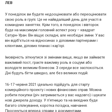
ЛЕВ
У понеділок ви будете недооцінювати або переоцінювати
свою роль в групі. Це не найвдаліший день для участі в
командних заняттях. Крім того, в понеділок і вівторок
буде на максимумі головний аспект року – квадрат
Сатурн-Уран. Він віщує складні, але необхідні зміни. У вас
він відіб’ється на відносинах з діловими партнерами і
клієнтами, ділових планах і кар’єрі.
Імовірність зіткнутися зі змінами вище, якщо ви займаєте
важливий пост, граєте важливу роль в соціумі або
володієте великим бізнесом. З середи все заспокоїться.
Дні будуть бігти швидко, але без великих подій.
16-17 червня 2021 ідеально підійдуть для старту
комерційного проекту і нових фінансових справ. Можна
робити покупки (річ затримається у вас надовго) і шукати
нові джерела доходу. У п’ятницю та на вихідних буде
багато спілкування, коротка поїздка, навчання.
Просунуться вперед справи з документами.