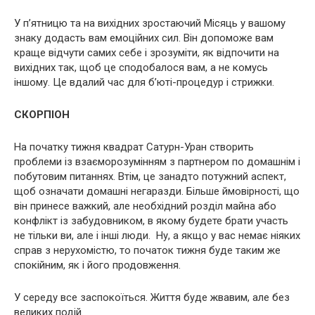
У п’ятницю та на вихідних зростаючий Місяць у вашому
знаку додасть вам емоційних сил. Він допоможе вам
краще відчути самих себе і зрозуміти, як відпочити на
вихідних так, щоб це сподобалося вам, а не комусь
іншому. Це вдалий час для б’юті-процедур і стрижки.
СКОРПІОН
На початку тижня квадрат Сатурн-Уран створить
проблеми із взаєморозумінням з партнером по домашнім і
побутовим питаннях. Втім, це занадто потужний аспект,
щоб означати домашні негаразди. Більше ймовірності, що
він принесе важкий, але необхідний розділ майна або
конфлікт із забудовником, в якому будете брати участь
не тільки ви, але і інші люди. Ну, а якщо у вас немає ніяких
справ з нерухомістю, то початок тижня буде таким же
спокійним, як і його продовження.
У середу все заспокоїться. Життя буде жвавим, але без
великих подій.