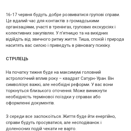
16-17 червня будуть добре розвиватися групові справи.
Це вдалий час для контактів з громадськими
організаціями, участі в тренінгах, групових екскурсіях і
колективних закупівлях. У п’ятницю та на вихідних
відійдіть від звичного ритму життя. Тиша, спокій і природа
наситять вас силою і приведуть в рівновагу психіку.
СТРІЛЕЦЬ
На початку тижня буде на максимумі головний
астрологічний вплив року – квадрат Сатурн-Уран. Він
символізує важкі, але необхідні реформи. У вас вони
торкнуться близького оточення. Може виникнути
необхідність термінової поїздки у справах або
оформленні документів.
З середи все заспокоїться. Життя буде йти енергійно,
справи будуть просуватися, але несподіванок і
доленосних подій чекати не варто.