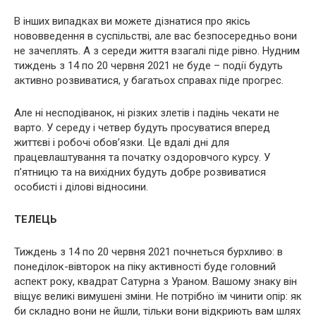
В інших випадках ви можете дізнатися про якісь
нововведення в суспільстві, але вас безпосередньо вони
не зачеплять. А з середи життя взагалі піде рівно. Нудним
тиждень з 14 по 20 червня 2021 не буде – події будуть
активно розвиватися, у багатьох справах піде прогрес.
Але ні несподіванок, ні різких злетів і падінь чекати не
варто. У середу і четвер будуть просуватися вперед
життєві і робочі обов’язки. Це вдалі дні для
працевлаштування та початку оздоровчого курсу. У
п’ятницю та на вихідних будуть добре розвиватися
особисті і ділові відносини.
ТЕЛЕЦЬ
Тиждень з 14 по 20 червня 2021 почнеться бурхливо: в
понеділок-вівторок на піку активності буде головний
аспект року, квадрат Сатурна з Ураном. Вашому знаку він
віщує великі вимушені зміни. Не потрібно їм чинити опір: як
би складно вони не йшли, тільки вони відкриють вам шлях