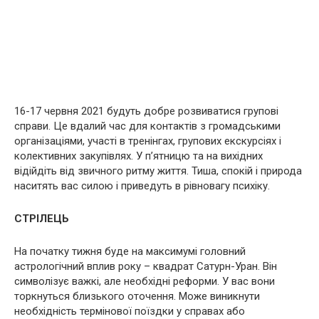
16-17 червня 2021 будуть добре розвиватися групові
справи. Це вдалий час для контактів з громадськими
організаціями, участі в тренінгах, групових екскурсіях і
колективних закупівлях. У п’ятницю та на вихідних
відійдіть від звичного ритму життя. Тиша, спокій і природа
наситять вас силою і приведуть в рівновагу психіку.
СТРІЛЕЦЬ
На початку тижня буде на максимумі головний
астрологічний вплив року – квадрат Сатурн-Уран. Він
символізує важкі, але необхідні реформи. У вас вони
торкнуться близького оточення. Може виникнути
необхідність термінової поїздки у справах або