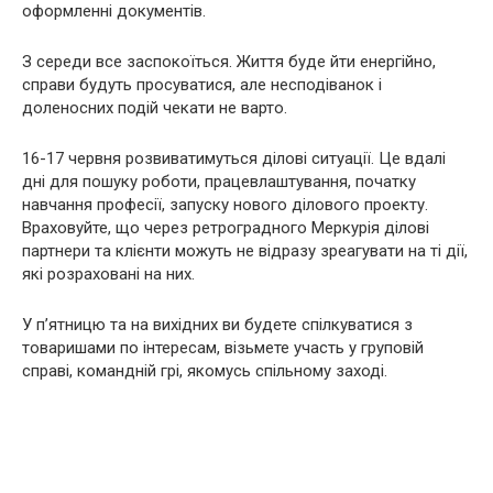
оформленні документів.
З середи все заспокоїться. Життя буде йти енергійно,
справи будуть просуватися, але несподіванок і
доленосних подій чекати не варто.
16-17 червня розвиватимуться ділові ситуації. Це вдалі
дні для пошуку роботи, працевлаштування, початку
навчання професії, запуску нового ділового проекту.
Враховуйте, що через ретроградного Меркурія ділові
партнери та клієнти можуть не відразу зреагувати на ті дії,
які розраховані на них.
У п’ятницю та на вихідних ви будете спілкуватися з
товаришами по інтересам, візьмете участь у груповій
справі, командній грі, якомусь спільному заході.