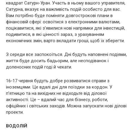
квадрат Сатурн-Уран. Участь в ньому вашого управителя,
Сатурна, вказує на важливість подій особисто для вас.
Вам потрібно буде поміняти довгострокові плани в
фінансовій сфері: освоїтися з електронними валютами,
поцікавитися, які з’явилися нові напрямки для інвестицій,
подивитися, в які цінності зараз, з урахуванням
економічних змін, варто вкладати гроші, щоб їх зберегти.
З середи все заспокоїться. Дні будуть наповнені подіями,
життя буде досить бадьорим, але несподіванок і
доленосних подій годі й чекати.
16-17 червня будуть добре розвиватися справи з
іноземцями. Це вдалі дні для поїздки за кордон. У
п’ятницю та на вихідних не відходьте від ділової
активності. Це – вдалий час для бізнесу, роботи,
офіційних і світських заходів. Можна запускати нові ділові
проекти.
ВОДОЛІЙ