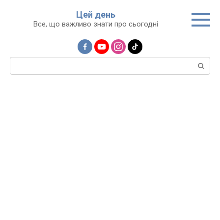
Перейти
Цей день
до
Все, що важливо знати про сьогодні
вмісту
Пошук: