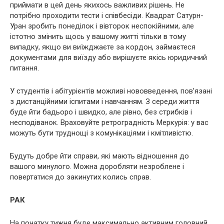
приймати в цей день якихось важливих рішень. Не
потрібно проходити тести і співбесіди. Квадрат Сатурн-
Уран зробить понеділок і вівторок неспокійними, але
істотно змінить щось у вашому житті тільки в тому
випадку, якщо ви виїжджаєте за кордон, займаєтеся
документами для виїзду або вирішуєте якісь юридичний
питання.
У студентів і абітурієнтів можливі нововведення, пов’язані
з дистанційними іспитами і навчанням. З середи життя
буде йти бадьоро і швидко, але рівно, без стрибків і
несподіванок. Враховуйте ретроградність Меркурія: у вас
можуть бути труднощі з комунікаціями і кмітливістю.
Будуть добре йти справи, які мають відношення до
вашого минулого. Можна доробляти незроблене і
повертатися до закинутих колись справ.
РАК
На початку тижня буде максимально активним головний