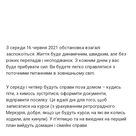
З середи 16 червня 2021 обстановка взагалі
заспокоїться. Життя буде динамічним, швидким, але без
різких перепадів і несподіванок. З кожним днем ​​у вас
буде прибувати сил. Ви будете легко справлятися з
поточними питаннями в зовнішньому світі.
У середу і четвер будуть справи поза домом – кудись
піти, з кимось зустрітися, оформити документи,
відправити посилку. Це вдалі дні для того, щоб
записатися на курси (з урахуванням ретроградного
Меркурія, добре, якщо це будуть курси, на які ви колись
ходили, але кинули). У п’ятницю та на вихідних на перший
план вийдуть домашні і сімейні справи.