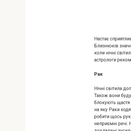
Настає сприятлив
Близнюків значн
коли нічні світи
астрологи реко
Рак
Нічні світила до
Також вони будут
блокують щастя. 
на яку Раки ход
робити щось рук
неприємні речі. 
докладені зусил