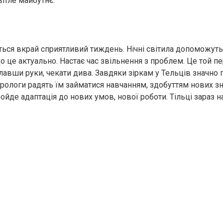
ітле майбутнє.
ється вкрай сприятливий тиждень. Нічні світила допоможуть
о це актуально. Настає час звільнення з проблем. Це той пе
лавши руки, чекати дива. Завдяки зіркам у Тельців значно
трологи радять їм займатися навчанням, здобуттям нових зн
йде адаптація до нових умов, нової роботи. Тільці зараз на