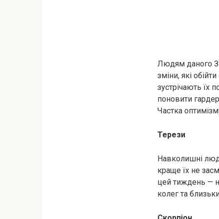
Людям даного Зн
зміни, які обійт
зустрічають їх п
поновити гардеро
Частка оптимізму
Терези
Навколишні люди
краще їх не зас
цей тиждень — не
колег та близьки
Скорпіон