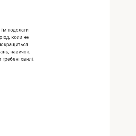
 їм подолати
ріод, коли не
 покращиться
ань, навичок.
 гребені хвилі.