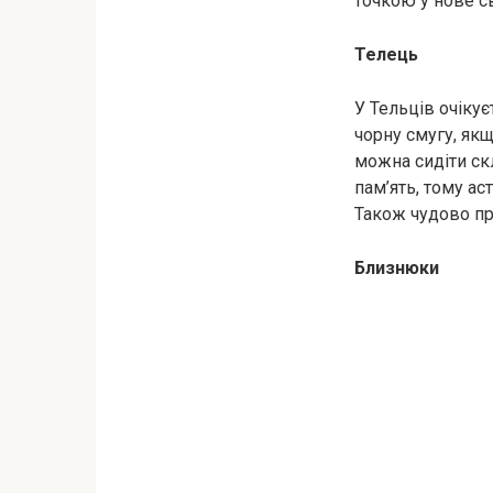
точкою у нове св
Телець
У Тельців очіку
чорну смугу, якщ
можна сидіти ск
пам’ять, тому ас
Також чудово про
Близнюки