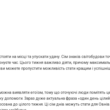
тояти на місці та упускати удачу. Сім знаків світобудови т
арнуєте час. Цього тижня важливо діяти, причому максималь
ви можете пропустити можливість стати кращим і успішні
можна виявляти егоїзм, тому що оточуючі люди помітять це
ку допомоги. Зараз дуже актуальна фраза «один день цілий 
осовна до цілого тижня. Ці сім днів можуть стати для Овні