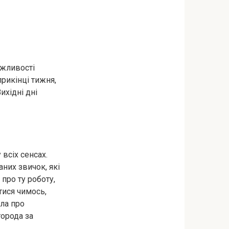
ожливості
рикінці тижня,
ихідні дні
всіх сенсах.
них звичок, які
про ту роботу,
тися чимось,
ла про
города за