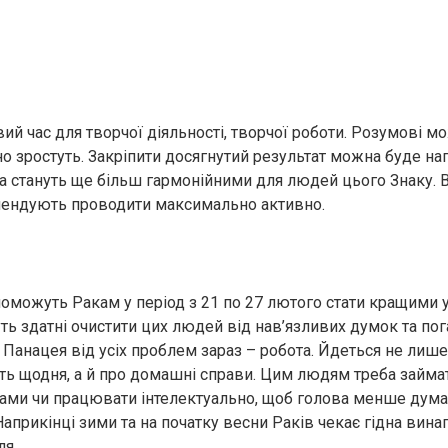
ий час для творчої діяльності, творчої роботи. Розумові м
о зростуть. Закріпити досягнутий результат можна буде нап
ла стануть ще більш гармонійними для людей цього Знаку. В
мендують проводити максимально активно.
поможуть Ракам у період з 21 по 27 лютого стати кращими у 
ь здатні очистити цих людей від нав’язливих думок та пога
Панацея від усіх проблем зараз – робота. Йдеться не лише 
ять щодня, а й про домашні справи. Цим людям треба займа
ами чи працювати інтелектуально, щоб голова менше дума
Наприкінці зими та на початку весни Раків чекає гідна вина
ля.