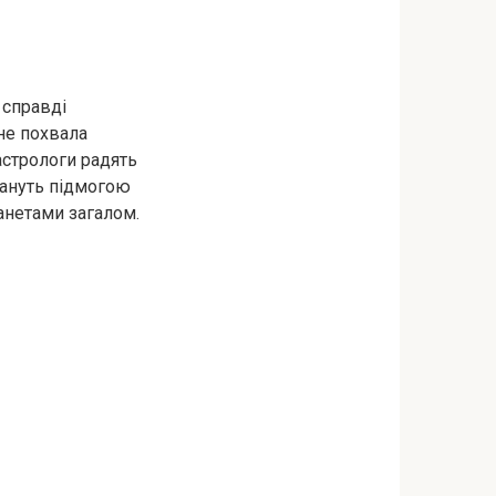
 справді
не похвала
астрологи радять
тануть підмогою
ланетами загалом.