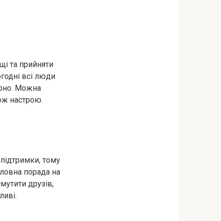
щі та прийняти
огодні всі люди
арно. Можна
кож настрою.
підтримки, тому
оловна порада на
мутити друзів,
ливі.