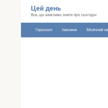
Перейти
Цей день
до
вмісту
Все, що важливо знати про сьогодні
Гороскоп
Іменини
Місячний к