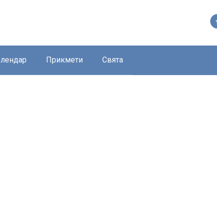
алендар
Прикмети
Свята