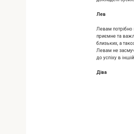
Лев
Левам потрібно 
приємне та важл
близьких, а тако
Левам не засмуч
до успіху в інші
Діва