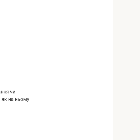
ання чи
 як на ньому