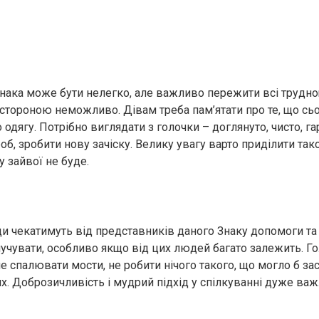
ака може бути нелегко, але важливо пережити всі трудно
и стороною неможливо. Дівам треба пам’ятати про те, що сь
о одягу. Потрібно виглядати з голочки – доглянуто, чисто, г
б, зробити нову зачіску. Велику увагу варто приділити та
 зайвої не буде.
 чекатимуть від представників даного Знаку допомоги та 
мучувати, особливо якщо від цих людей багато залежить. Г
 спалювати мости, не робити нічого такого, що могло б зас
х. Доброзичливість і мудрий підхід у спілкуванні дуже важ