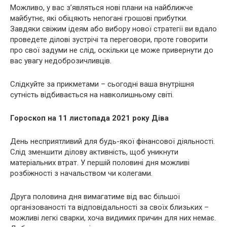
Можливо, у вас з’являться нові плани на найближче
майбутнє, які обіцяють непогані грошові прибутки.
Завдяки свіжим ідеям або вибору нової стратегії ви вдало
проведете ділові зустрічі та переговори, проте говорити
про свої задуми не слід, оскільки це може привернути до
вас увагу недоброзичливців.
Слідкуйте за прикметами – сьогодні ваша внутрішня
сутність відбивається на навколишньому світі.
Гороскоп на 11 листопада 2021 року Діва
День несприятливий для будь-якої фінансової діяльності.
Слід зменшити ділову активність, щоб уникнути
матеріальних втрат. У першій половині дня можливі
розбіжності з начальством чи колегами.
Друга половина дня вимагатиме від вас більшої
організованості та відповідальності за своїх близьких –
можливі легкі сварки, хоча видимих ​​причин для них немає.