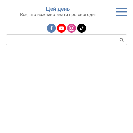
Перейти
Цей день
до
Все, що важливо знати про сьогодні
вмісту
Пошук: