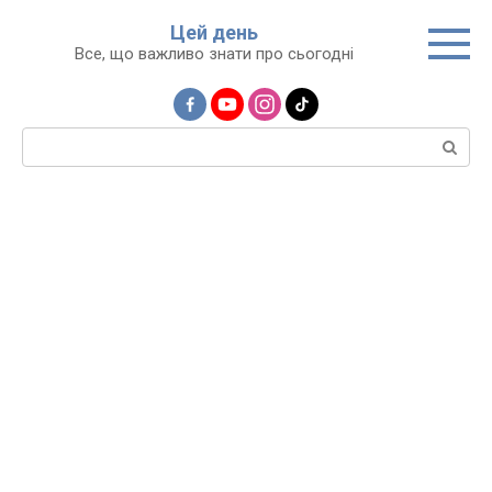
Перейти
Цей день
до
Все, що важливо знати про сьогодні
вмісту
Пошук: