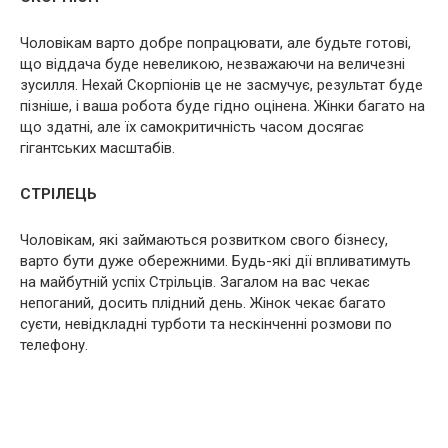
Чоловікам варто добре попрацювати, але будьте готові,
що віддача буде невеликою, незважаючи на величезні
зусилля. Нехай Скорпіонів це не засмучує, результат буде
пізніше, і ваша робота буде гідно оцінена. Жінки багато на
що здатні, але їх самокритичність часом досягає
гігантських масштабів.
СТРІЛЕЦЬ
Чоловікам, які займаються розвитком свого бізнесу,
варто бути дуже обережними. Будь-які дії впливатимуть
на майбутній успіх Стрільців. Загалом на вас чекає
непоганий, досить плідний день. Жінок чекає багато
суєти, невідкладні турботи та нескінченні розмови по
телефону.