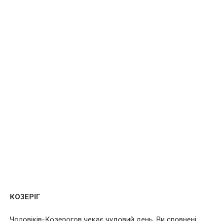
КОЗЕРІГ
Чоловіків-Козерогов чекає чудовий день. Ви сповнені