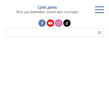
Перейти
Цей день
до
Все, що важливо знати про сьогодні
вмісту
Пошук: