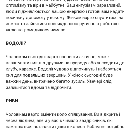
оптимізму та віри в майбутнє. Ваш ентузіазм заразливий,
люди підживлюються вашою енергією і готові вам надати
посильну допомогу у всьому. Жінкам варто спуститися на
землю та зайнятися повсякденною рутинною роботою,
якою нагромадилося чимало.
ВОДОЛІЙ
Чоловікам сьогодні варто провести активно, може
влаштувати виїзд з друзями на природу або ж сходити до
клубу, караоке. Водолії чудово відпочинуть і наберуться
сил для подальших звершень. У жінок сьогодні буде
важкий день, витрачено багато зусиль. Увечері слід
залишитися вдома та відпочити.
РИБИ
Чоловікам варто змінити коло спілкування. Ви відкрита і
чесна людина, але й у вас є чимало заздрісників, які
намагаються вставляти ціпки в колеса. Рибам не потрібно