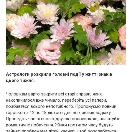
Астрологи розкрили головні події у житті знаків
цього тижня.
Чоловікам варто закрити всі старі справи, яких
накопичилося вже чимало, переберіть усі папери,
позбавтеся всього непотрібного. Пропонуємо повний
гороскоп з 12 по 18 лютого для всіх знаків зодіаку.
Проведіть час зі своєю другою половинкою, влаштуйте
романтичне побачення. Жінки протягом часу будуть
зайняті проблемами дітей, увечері, щоб розслабитися,