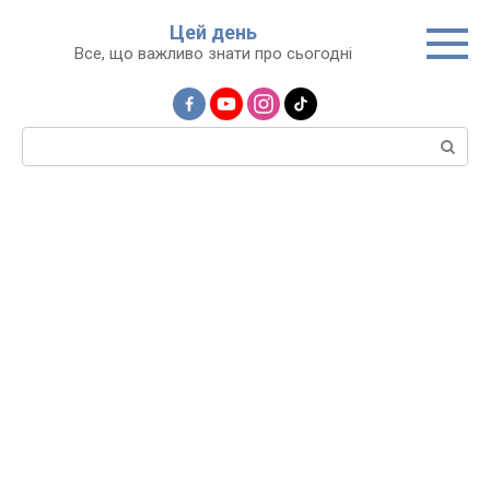
Перейти
Цей день
до
Все, що важливо знати про сьогодні
вмісту
Пошук: