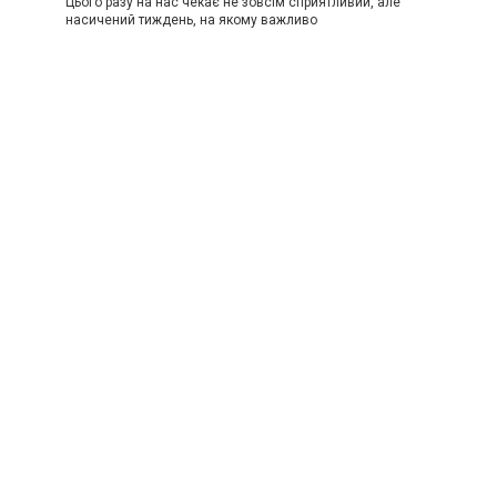
Цього разу на нас чекає не зовсім сприятливий, але
насичений тиждень, на якому важливо