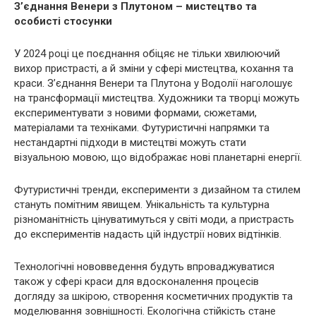
З’єднання Венери з Плутоном – мистецтво та
особисті стосунки
У 2024 році це поєднання обіцяє не тільки хвилюючий
вихор пристрасті, а й зміни у сфері мистецтва, кохання та
краси. З’єднання Венери та Плутона у Водолії наголошує
на трансформації мистецтва. Художники та творці можуть
експериментувати з новими формами, сюжетами,
матеріалами та техніками. Футуристичні напрямки та
нестандартні підходи в мистецтві можуть стати
візуальною мовою, що відображає нові планетарні енергії.
Футуристичні тренди, експерименти з дизайном та стилем
стануть помітним явищем. Унікальність та культурна
різноманітність цінуватимуться у світі моди, а пристрасть
до експериментів надасть цій індустрії нових відтінків.
Технологічні нововведення будуть впроваджуватися
також у сфері краси для вдосконалення процесів
догляду за шкірою, створення косметичних продуктів та
моделювання зовнішності. Екологічна стійкість стане