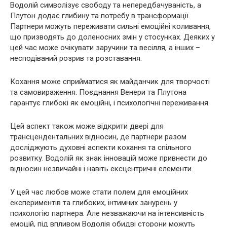
Водолій символізує свободу та непередбачуваність, а
Плутон додає глибину та потребу в трансформації.
Партнери можуть переживати сильні емоційні коливання,
що призводять до доленосних змін у стосунках. Деяких у
цей час може очікувати заручини та весілля, а інших –
несподіваний розрив та розставання.
Кохання може сприйматися як майданчик для творчості
та самовираження. Поєднання Венери та Плутона
гарантує глибокі як емоційні, і психологічні переживання.
Цей аспект також може відкрити двері для
трансцендентальних відносин, де партнери разом
досліджують духовні аспекти кохання та спільного
розвитку. Водолій як знак інновацій може привнести до
відносин незвичайні і навіть ексцентричні елементи.
У цей час любов може стати полем для емоційних
експериментів та глибоких, інтимних занурень у
психологію партнера. Але незважаючи на інтенсивність
емоцій, під впливом Водолія обидві сторони можуть