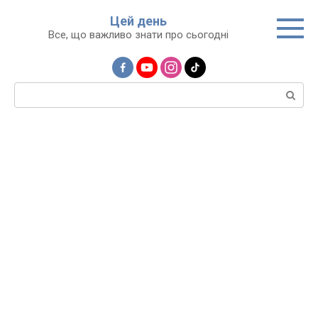
Перейти
Цей день
до
Все, що важливо знати про сьогодні
вмісту
Пошук: