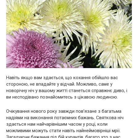
Навіть якщо вам здається, що кохання обійшло вас
стороною, не впадайте у відчай. Можливо, саме у
новорічну ніч у вашому житті станеться справжнє диво, і
ви несподівано познайомитесь з цікавою людиною.
Очікування нового року завжди пов’язане з багатьма
надіями на виконання потаємних бажань. Святкова ніч
здається нам найчарівнішим часом у році, коли
можливими можуть стати навіть найнеймовірніші мрії.
Загадуючи бажання під бій курантів, багато хто з нас