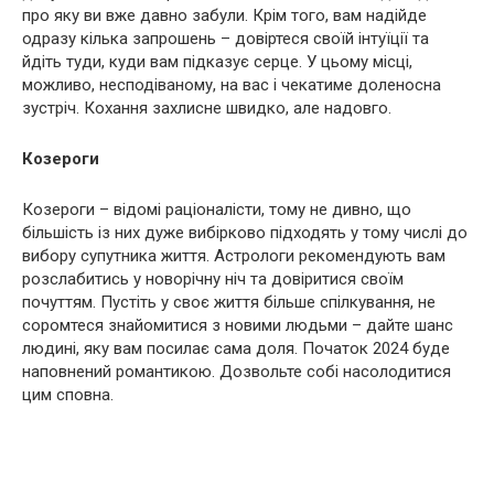
про яку ви вже давно забули. Крім того, вам надійде
одразу кілька запрошень – довіртеся своїй інтуїції та
йдіть туди, куди вам підказує серце. У цьому місці,
можливо, несподіваному, на вас і чекатиме доленосна
зустріч. Кохання захлисне швидко, але надовго.
Козероги
Козероги – відомі раціоналісти, тому не дивно, що
більшість із них дуже вибірково підходять у тому числі до
вибору супутника життя. Астрологи рекомендують вам
розслабитись у новорічну ніч та довіритися своїм
почуттям. Пустіть у своє життя більше спілкування, не
соромтеся знайомитися з новими людьми – дайте шанс
людині, яку вам посилає сама доля. Початок 2024 буде
наповнений романтикою. Дозвольте собі насолодитися
цим сповна.