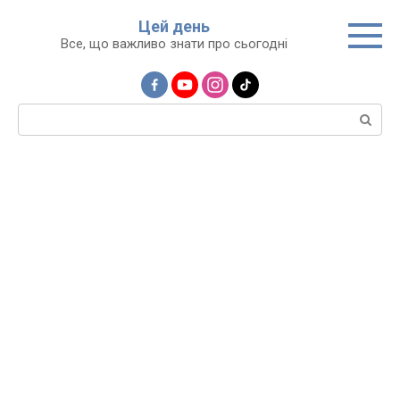
Перейти
Цей день
до
Все, що важливо знати про сьогодні
вмісту
Пошук: