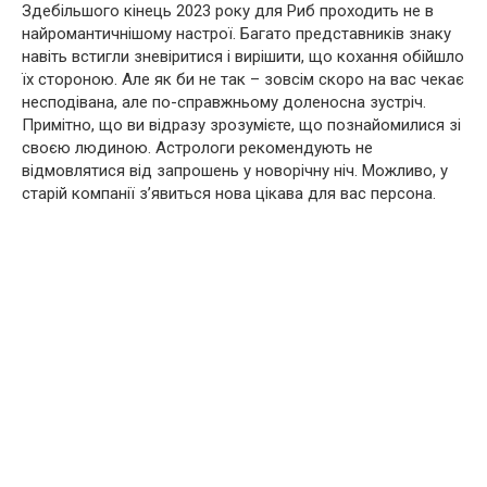
Здебільшого кінець 2023 року для Риб проходить не в
найромантичнішому настрої. Багато представників знаку
навіть встигли зневіритися і вирішити, що кохання обійшло
їх стороною. Але як би не так – зовсім скоро на вас чекає
несподівана, але по-справжньому доленосна зустріч.
Примітно, що ви відразу зрозумієте, що познайомилися зі
своєю людиною. Астрологи рекомендують не
відмовлятися від запрошень у новорічну ніч. Можливо, у
старій компанії з’явиться нова цікава для вас персона.