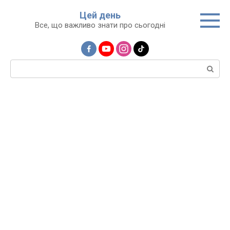
Перейти
Цей день
до
Все, що важливо знати про сьогодні
вмісту
Пошук: