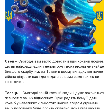
Овен –
Сьогодні вам варто довести вашій коханій людині,
що ви найкращі, єдині і неповторні і вона ніколи не знайде
більшого скарбу, ніж ви. Тільки в цьому випадку він почне
дійсно цінувати вас і доглядати за вами саме так, як ви
того хочете.
Телець –
Сьогодні вашій коханій людині дуже захочеться
певності у ваших відносинах. Зірки радять йому її дати
хоча б у невеликих кількостях, інакше згодом утримати
вашу половинку буде досить складно: вона піде шукати