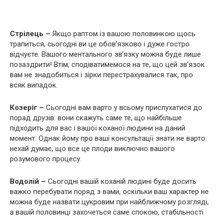
Стрілець –
Якщо раптом із вашою половинкою щось
трапиться, сьогодні ви це обов’язково і дуже гостро
відчуєте. Вашого ментального зв’язку можна буде лише
позаздрити! Втім, сподіватимемося на те, що цей зв’язок
вам не знадобиться і зірки перестрахувалися так, про
всяк випадок.
Козеріг –
Сьогодні вам варто у всьому прислухатися до
порад друзів: вони скажуть саме те, що найбільше
підходить для вас і вашої коханої людини на даний
момент. Однак йому про ваші консультації знати не варто:
нехай думає, що все це плоди виключно вашого
розумового процесу.
Водолій –
Сьогодні вашій коханій людині буде досить
важко перебувати поряд з вами, оскільки ваш характер не
можна буде назвати цукровим при найближчому розгляді,
а вашій половинці захочеться саме спокою, стабільності