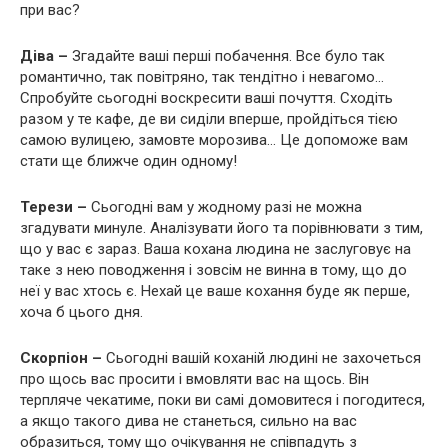
при вас?
Діва –
Згадайте ваші перші побачення. Все було так
романтично, так повітряно, так тендітно і невагомо…
Спробуйте сьогодні воскресити ваші почуття. Сходіть
разом у те кафе, де ви сиділи вперше, пройдіться тією
самою вулицею, замовте морозива… Це допоможе вам
стати ще ближче один одному!
Терези –
Сьогодні вам у жодному разі не можна
згадувати минуле. Аналізувати його та порівнювати з тим,
що у вас є зараз. Ваша кохана людина не заслуговує на
таке з нею поводження і зовсім не винна в тому, що до
неї у вас хтось є. Нехай це ваше кохання буде як перше,
хоча б цього дня.
Скорпіон –
Сьогодні вашій коханій людині не захочеться
про щось вас просити і вмовляти вас на щось. Він
терпляче чекатиме, поки ви самі домовитеся і погодитеся,
а якщо такого дива не станеться, сильно на вас
образиться, тому що очікування не співпадуть з