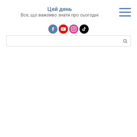
Перейти
Цей день
до
Все, що важливо знати про сьогодні
вмісту
Пошук: