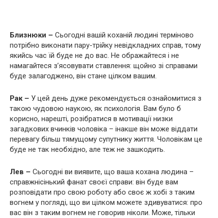
Близнюки –
Сьогодні вашій коханій людині терміново
потрібно виконати пару-трійку невідкладних справ, тому
якийсь час їй буде не до вас. Не ображайтеся і не
намагайтеся з’ясовувати ставлення: щойно зі справами
буде залагоджено, він стане цілком вашим.
Рак –
У цей день дуже рекомендується ознайомитися з
такою чудовою наукою, як психологія. Вам було б
корисно, нарешті, розібратися в мотивації низки
загадкових вчинків чоловіка – інакше він може віддати
перевагу більш тямущому супутнику життя. Чоловікам це
буде не так необхідно, але теж не зашкодить.
Лев –
Сьогодні ви виявите, що ваша кохана людина –
справжнісінький фанат своєї справи: він буде вам
розповідати про свою роботу або своє ж хобі з таким
вогнем у погляді, що ви цілком можете здивуватися: про
вас він з таким вогнем не говорив ніколи. Може, тільки