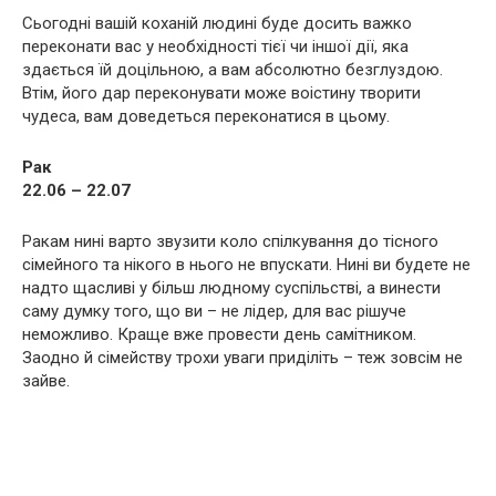
Сьогодні вашій коханій людині буде досить важко
переконати вас у необхідності тієї чи іншої дії, яка
здається їй доцільною, а вам абсолютно безглуздою.
Втім, його дар переконувати може воістину творити
чудеса, вам доведеться переконатися в цьому.
Рак
22.06 – 22.07
Ракам нині варто звузити коло спілкування до тісного
сімейного та нікого в нього не впускати. Нині ви будете не
надто щасливі у більш людному суспільстві, а винести
саму думку того, що ви – не лідер, для вас рішуче
неможливо. Краще вже провести день самітником.
Заодно й сімейству трохи уваги приділіть – теж зовсім не
зайве.