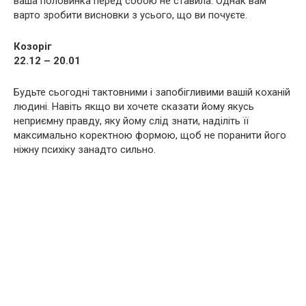
ваша половинка перед собою не ставила. Однак вам
варто зробити висновки з усього, що ви почуєте.
Козоріг
22.12 – 20.01
Будьте сьогодні тактовними і запобігливими вашій коханій
людині. Навіть якщо ви хочете сказати йому якусь
неприємну правду, яку йому слід знати, наділіть її
максимально коректною формою, щоб не поранити його
ніжну психіку занадто сильно.