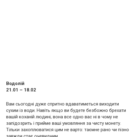
Водолій
21.01 – 18.02
Вам сьогодні дуже спритно вдаватиметься виходити
сухим із води. Навіть якщо ви будете безбожно брехати
вашій коханій людині, вона все одно вас ні в чому не
запідозрить і прийме ваші умовляння за чисту монету.
Тільки захоплюватися цим не варто: таємне рано чи пізно
завжди стає очевидним.