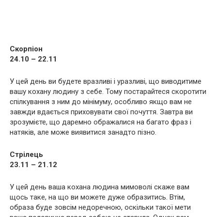
Скорпіон
24.10 – 22.11
У цей день ви будете вразливі і уразливі, що виводитиме
вашу кохану людину з себе. Тому постарайтеся скоротити
спілкування з ним до мінімуму, особливо якщо вам не
завжди вдається приховувати свої почуття. Завтра ви
зрозумієте, що даремно ображалися на багато фраз і
натяків, але може виявитися занадто пізно.
Стрілець
23.11 – 21.12
У цей день ваша кохана людина мимоволі скаже вам
щось таке, на що ви можете дуже образитись. Втім,
образа буде зовсім недоречною, оскільки такої мети