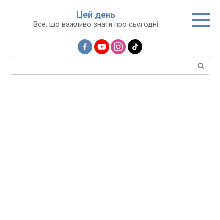
Перейти
Цей день
до
Все, що важливо знати про сьогодні
вмісту
Пошук: