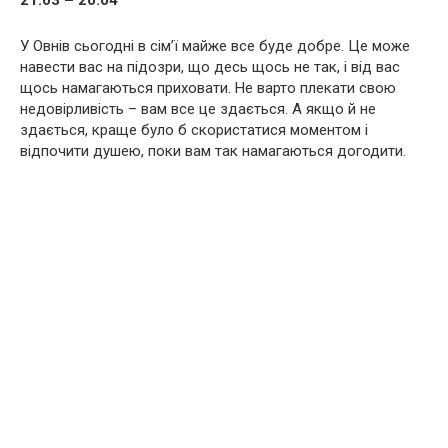
21.03 – 20.04
У Овнів сьогодні в сім’ї майже все буде добре. Це може
навести вас на підозри, що десь щось не так, і від вас
щось намагаються приховати. Не варто плекати свою
недовірливість – вам все це здається. А якщо й не
здається, краще було б скористатися моментом і
відпочити душею, поки вам так намагаються догодити.