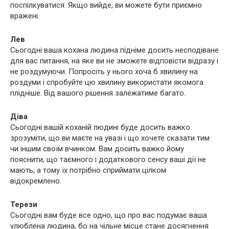
поспілкуватися. Якщо вийде, ви можете бути приємно
вражені.
Лев
Сьогодні ваша кохана людина підніме досить несподіване
для вас питання, на яке ви не зможете відповісти відразу і
не роздумуючи. Попросіть у нього хоча б хвилину на
роздуми і спробуйте цю хвилину використати якомога
плідніше. Від вашого рішення залежатиме багато.
Діва
Сьогодні вашій коханій людині буде досить важко
зрозуміти, що ви маєте на увазі і що хочете сказати тим
чи іншим своїм вчинком. Вам досить важко йому
пояснити, що таємного і додаткового сенсу ваші дії не
мають, а тому їх потрібно сприймати цілком
відокремлено.
Терези
Сьогодні вам буде все одно, що про вас подумає ваша
улюблена людина, бо на чільне місце стане досягнення