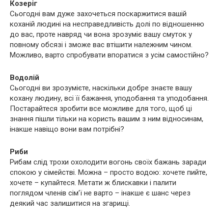
Козеріг
Сьогодні вам дуже захочеться поскаржитися вашій
коханій людині на несправедливість долі по відношенню
до вас, проте навряд чи вона зрозуміє вашу смуток у
повному обсязі і зможе вас втішити належним чином.
Можливо, варто спробувати впоратися з усім самостійно?
Водолій
Сьогодні ви зрозумієте, наскільки добре знаєте вашу
кохану людину, всі її бажання, уподобання та уподобання.
Постарайтеся зробити все можливе для того, щоб ці
знання пішли тільки на користь вашим з ним відносинам,
інакше навіщо вони вам потрібні?
Риби
Рибам слід трохи охолодити вогонь своїх бажань заради
спокою у сімействі. Можна – просто водою: хочете пийте,
хочете – купайтеся. Метати ж блискавки і палити
поглядом членів сім’ї не варто – інакше є шанс через
деякий час залишитися на згарищі.