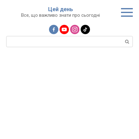
Перейти
Цей день
до
Все, що важливо знати про сьогодні
вмісту
Пошук: