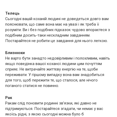
Телець
Сьогодні вашій коханій людині не доведеться довго вам
пояснювати, що саме вона має на увазі і як треба її
розуміти. Ви і без подібних підказок чудово впораєтеся з
подібним досить-таки нескладним завданням.
Постарайтеся не робити це завдання для нього легкою.
Близнюки
Не варто бути занадто недовірливим і полохливим, навіть
якщо поведінка вашої коханої людини цим почуттям
сприяє. Не витрачайте життєву енергію на те, щоби
переживати. У гіршому випадку вона вам знадобиться
для того, щоб пережити те, що сталося, але нічого
поганого статися не повинно.
Рак
Ракам слід поновити родинні зв’язки, які давно не
підтримуються. Постарайтеся згадати, чи немає у вас
якоїсь рідні, з якою сьогодні можна було б