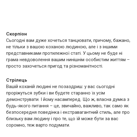
Скорпіон
Сьогодні вам дуже хочеться танцювати, причому, бажано,
не тільки з вашою коханою людиною, але і з іншими
представниками протилежної статі. У цьому не буде ні
грама невдоволення вашим нинішнім особистим життям –
просто захочеться пригод та різноманітності.
Стрілець
Вашій коханій людині не позаздриш: у вас сьогодні
проріжуться зубки і ви будете старанно їх усім
демонструвати. І йому насамперед. Що ж, власна думка з
будь-якого питання – це, звичайно, важливо, так само як
безпосередня поведінка і екстравагантний стиль, але про
близьку вам людину і про те, що їй може бути за вас
соромно, теж варто подумати.