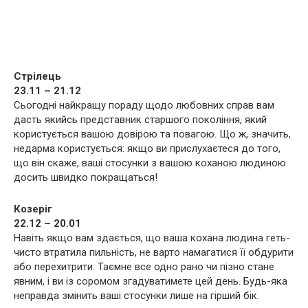
Стрілець
23.11 – 21.12
Сьогодні найкращу пораду щодо любовних справ вам
дасть якийсь представник старшого покоління, який
користується вашою довірою та повагою. Що ж, значить,
недарма користується: якщо ви прислухаєтеся до того,
що він скаже, ваші стосунки з вашою коханою людиною
досить швидко покращаться!
Козеріг
22.12 – 20.01
Навіть якщо вам здається, що ваша кохана людина геть-
чисто втратила пильність, не варто намагатися її обдурити
або перехитрити. Таємне все одно рано чи пізно стане
явним, і ви із соромом згадуватимете цей день. Будь-яка
неправда змінить ваші стосунки лише на гірший бік.