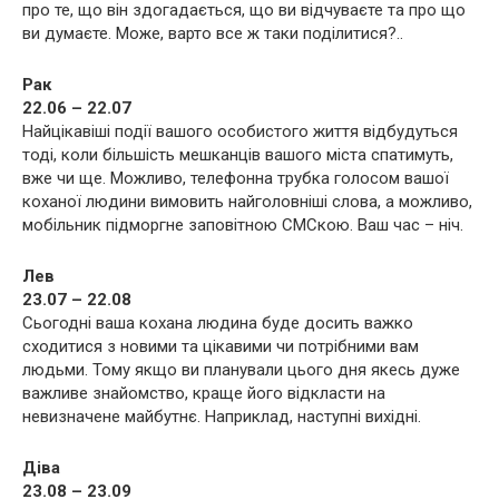
про те, що він здогадається, що ви відчуваєте та про що
ви думаєте. Може, варто все ж таки поділитися?..
Рак
22.06 – 22.07
Найцікавіші події вашого особистого життя відбудуться
тоді, коли більшість мешканців вашого міста спатимуть,
вже чи ще. Можливо, телефонна трубка голосом вашої
коханої людини вимовить найголовніші слова, а можливо,
мобільник підморгне заповітною СМСкою. Ваш час – ніч.
Лев
23.07 – 22.08
Сьогодні ваша кохана людина буде досить важко
сходитися з новими та цікавими чи потрібними вам
людьми. Тому якщо ви планували цього дня якесь дуже
важливе знайомство, краще його відкласти на
невизначене майбутнє. Наприклад, наступні вихідні.
Діва
23.08 – 23.09