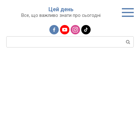
Перейти
Цей день
до
Все, що важливо знати про сьогодні
вмісту
Пошук: