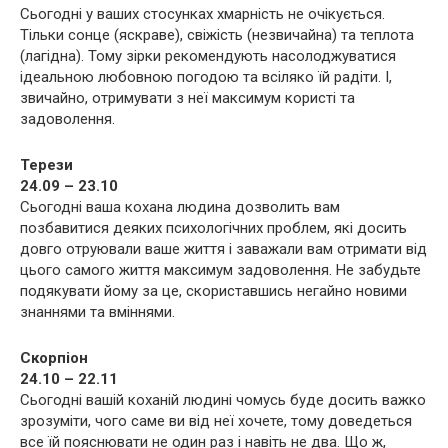
Сьогодні у ваших стосунках хмарність не очікується.
Тільки сонце (яскраве), свіжість (незвичайна) та теплота
(лагідна). Тому зірки рекомендують насолоджуватися
ідеальною любовною погодою та всіляко їй радіти. І,
звичайно, отримувати з неї максимум користі та
задоволення.
Терези
24.09 – 23.10
Сьогодні ваша кохана людина дозволить вам
позбавитися деяких психологічних проблем, які досить
довго отруювали ваше життя і заважали вам отримати від
цього самого життя максимум задоволення. Не забудьте
подякувати йому за це, скориставшись негайно новими
знаннями та вміннями.
Скорпіон
24.10 – 22.11
Сьогодні вашій коханій людині чомусь буде досить важко
зрозуміти, чого саме ви від неї хочете, тому доведеться
все їй пояснювати не один раз і навіть не два. Що ж,