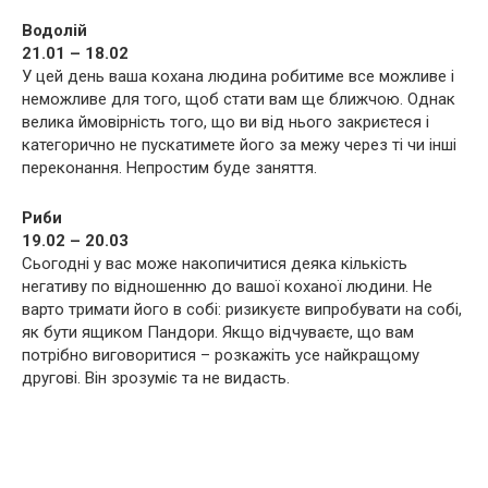
Водолій
21.01 – 18.02
У цей день ваша кохана людина робитиме все можливе і
неможливе для того, щоб стати вам ще ближчою. Однак
велика ймовірність того, що ви від нього закриєтеся і
категорично не пускатимете його за межу через ті чи інші
переконання. Непростим буде заняття.
Риби
19.02 – 20.03
Сьогодні у вас може накопичитися деяка кількість
негативу по відношенню до вашої коханої людини. Не
варто тримати його в собі: ризикуєте випробувати на собі,
як бути ящиком Пандори. Якщо відчуваєте, що вам
потрібно виговоритися – розкажіть усе найкращому
другові. Він зрозуміє та не видасть.