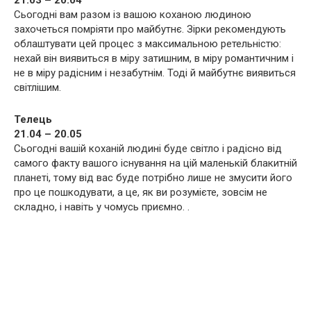
21.03 – 20.04
Сьогодні вам разом із вашою коханою людиною
захочеться помріяти про майбутнє. Зірки рекомендують
облаштувати цей процес з максимальною ретельністю:
нехай він виявиться в міру затишним, в міру романтичним і
не в міру радісним і незабутнім. Тоді й майбутнє виявиться
світлішим.
Телець
21.04 – 20.05
Сьогодні вашій коханій людині буде світло і радісно від
самого факту вашого існування на цій маленькій блакитній
планеті, тому від вас буде потрібно лише не змусити його
про це пошкодувати, а це, як ви розумієте, зовсім не
складно, і навіть у чомусь приємно. .