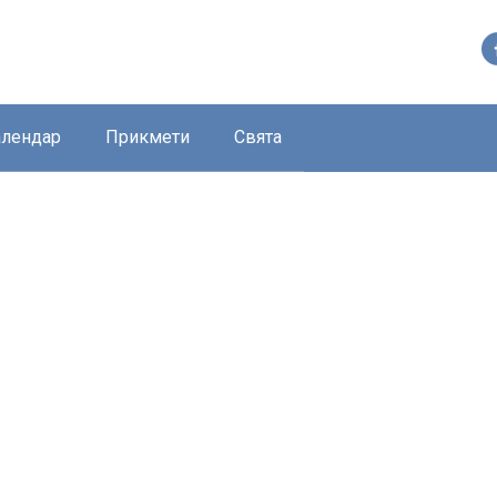
алендар
Прикмети
Свята