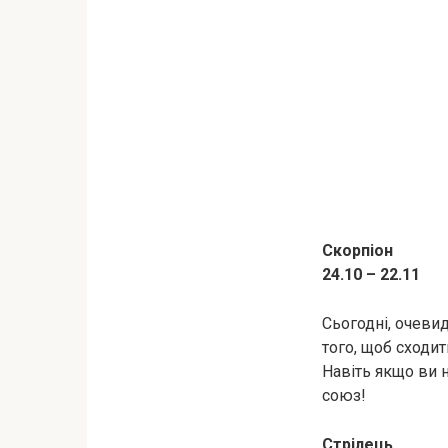
Скорпіон
24.10 – 22.11
Сьогодні, очеви
того, щоб сходи
Навіть якщо ви 
союз!
Стрілець