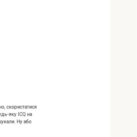
но, скористатися
удь-яку ICQ на
шукали. Ну або