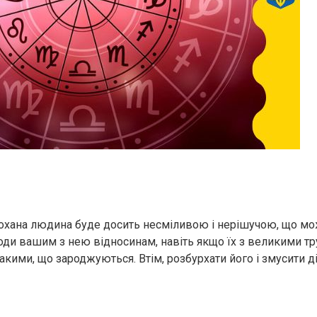
охана людина буде досить несміливою і нерішучою, що мо
ди вашим з нею відносинам, навіть якщо їх з великими 
кими, що зароджуються. Втім, розбурхати його і змусити ді