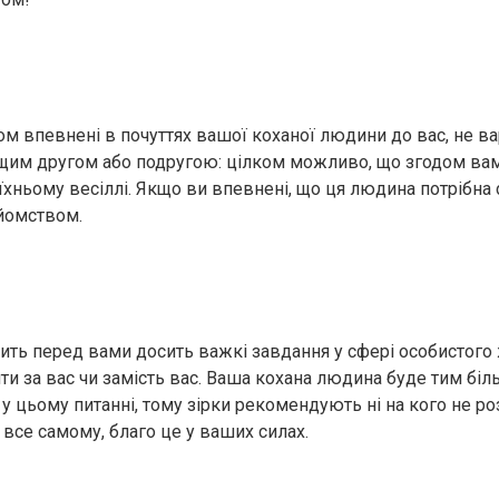
ом впевнені в почуттях вашої коханої людини до вас, не ва
щим другом або подругою: цілком можливо, що згодом ва
їхньому весіллі. Якщо ви впевнені, що ця людина потрібна
айомством.
ть перед вами досить важкі завдання у сфері особистого жи
ти за вас чи замість вас. Ваша кохана людина буде тим біл
у цьому питанні, тому зірки рекомендують ні на кого не ро
все самому, благо це у ваших силах.