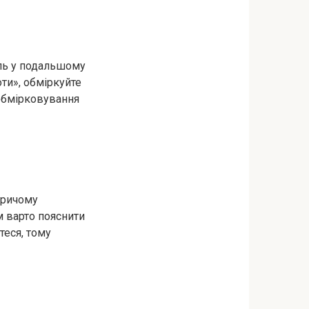
оль у подальшому
оти», обміркуйте
а обмірковування
Причому
м варто пояснити
теся, тому