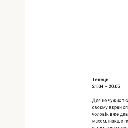
Телець
21.04 – 20.05
Для не чужих тют
своєму вкрай сп
чоловік вже дав
махом, інакше по
затягнутися смо