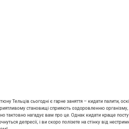
юну Тельців сьогодні є гарне заняття – кидати палити, оскі
риятливому становищі сприяють оздоровленню організму, 
но тактовно нагадує вам про це. Однак кидати краще посту
чнуться депресії, і ви скоро полізете на стінку від нестри
гом!