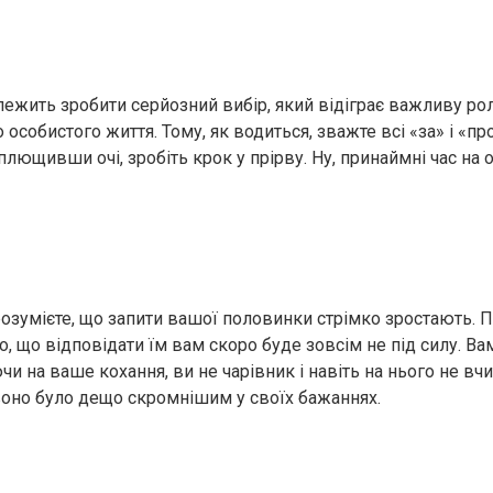
лежить зробити серйозний вибір, який відіграє важливу р
особистого життя. Тому, як водиться, зважте всі «за» і «пр
заплющивши очі, зробіть крок у прірву. Ну, принаймні час н
розумієте, що запити вашої половинки стрімко зростають. 
о, що відповідати їм вам скоро буде зовсім не під силу. Ва
чи на ваше кохання, ви не чарівник і навіть на нього не вчи
 воно було дещо скромнішим у своїх бажаннях.