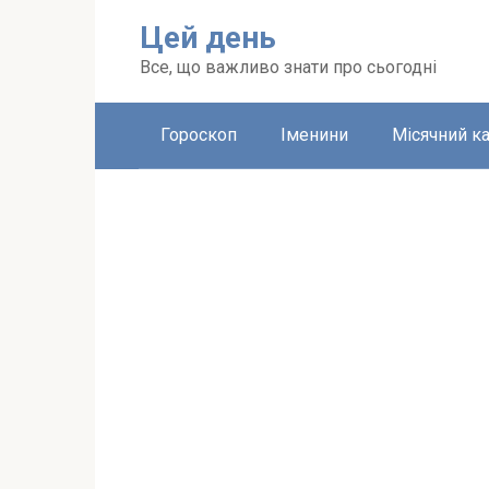
Перейти
Цей день
до
вмісту
Все, що важливо знати про сьогодні
Гороскоп
Іменини
Місячний к