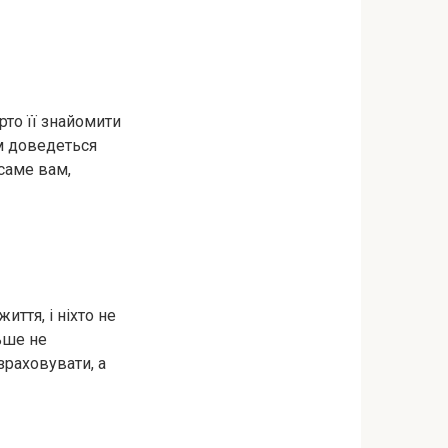
рто її знайомити
м доведеться
 саме вам,
ття, і ніхто не
ьше не
зраховувати, а