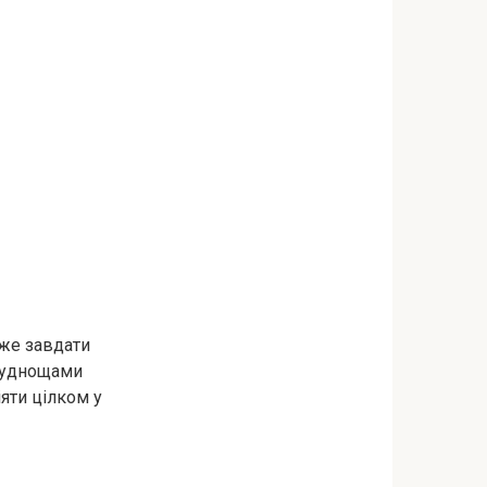
же завдати
труднощами
яти цілком у