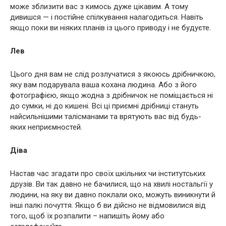
може зблизити вас з кимось дуже цікавим. А тому
дивишся — і постійне спілкування налагодиться. Навіть
якщо поки ви ніяких планів із цього приводу і не будуєте.
Лев
Цього дня вам не слід розлучатися з якоюсь дрібничкою,
яку вам подарувала ваша кохана людина. Або з його
фотографією, якщо жодна з дрібничок не поміщається ні
до сумки, ні до кишені. Всі ці приємні дрібниці стануть
найсильнішими талісманами та врятують вас від будь-
яких неприємностей.
Діва
Настав час згадати про своїх шкільних чи інститутських
друзів. Ви так давно не бачилися, що на хвилі ностальгії у
людини, на яку ви давно поклали око, можуть виникнути й
інші палкі почуття. Якщо б ви дійсно не відмовилися від
того, щоб їх розпалити – напишіть йому або