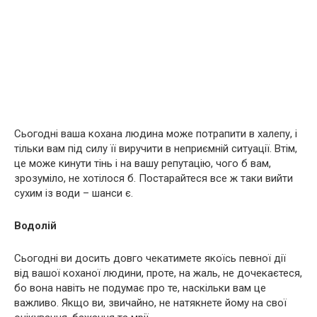
Сьогодні ваша кохана людина може потрапити в халепу, і
тільки вам під силу її виручити в неприємній ситуації. Втім,
це може кинути тінь і на вашу репутацію, чого б вам,
зрозуміло, не хотілося б. Постарайтеся все ж таки вийти
сухим із води – шанси є.
Водолій
Сьогодні ви досить довго чекатимете якоїсь певної дії
від вашої коханої людини, проте, на жаль, не дочекаєтеся,
бо вона навіть не подумає про те, наскільки вам це
важливо. Якщо ви, звичайно, не натякнете йому на свої