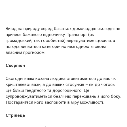
Виїзд на природу серед багатьох домочадців сьогодні не
принесе бажаного відпочинку. Транспорт (як
громадський, так і особистий) вередуватиме щосили, а
погода виявиться категорично незгодною зі своїм
власним прогнозом.
Скорпіон
Сьогодні ваша кохана людина ставитиметься до вас як
кришталевої вази, а до ваших стосунків – як до чогось
ще більш тендітного та дорогоцінного. Це
супроводжуватиметься безліччю переживань з його боку.
Постарайтеся його заспокоїти в міру можливості.
Стрілець