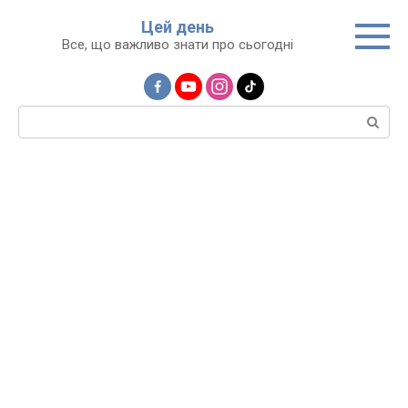
Перейти
Цей день
до
Все, що важливо знати про сьогодні
вмісту
Пошук: