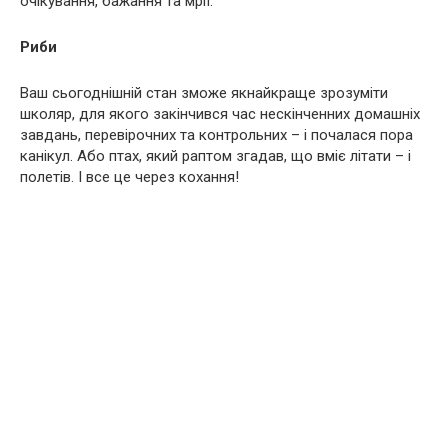
очікування, бажання та мрії.
Риби
Ваш сьогоднішній стан зможе якнайкраще зрозуміти
школяр, для якого закінчився час нескінченних домашніх
завдань, перевірочних та контрольних – і почалася пора
канікул. Або птах, який раптом згадав, що вміє літати – і
полетів. І все це через кохання!