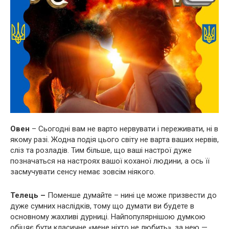
Овен
– Сьогодні вам не варто нервувати і переживати, ні в
якому разі. Жодна подія цього світу не варта ваших нервів,
сліз та розладів. Тим більше, що ваші настрої дуже
позначаться на настроях вашої коханої людини, а ось її
засмучувати сенсу немає зовсім ніякого.
Телець –
Поменше думайте – нині це може призвести до
дуже сумних наслідків, тому що думати ви будете в
основному жахливі дурниці. Найпопулярнішою думкою
обіцяє бути класичне «мене ніхто не любить», за нею —