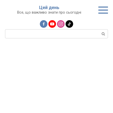
Перейти
Цей день
до
Все, що важливо знати про сьогодні
вмісту
Пошук: