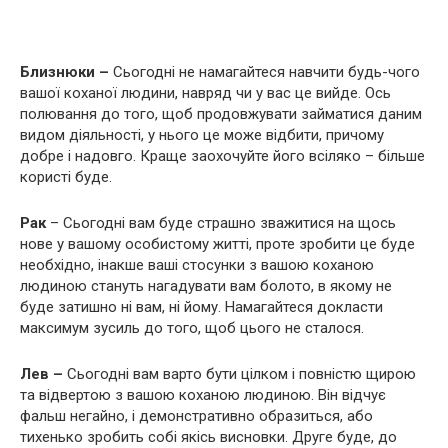
Близнюки –
Сьогодні не намагайтеся навчити будь-чого
вашої коханої людини, навряд чи у вас це вийде. Ось
полювання до того, щоб продовжувати займатися даним
видом діяльності, у нього це може відбити, причому
добре і надовго. Краще заохочуйте його всіляко – більше
користі буде.
Рак
– Сьогодні вам буде страшно зважитися на щось
нове у вашому особистому житті, проте зробити це буде
необхідно, інакше ваші стосунки з вашою коханою
людиною стануть нагадувати вам болото, в якому не
буде затишно ні вам, ні йому. Намагайтеся докласти
максимум зусиль до того, щоб цього не сталося.
Лев –
Сьогодні вам варто бути цілком і повністю щирою
та відвертою з вашою коханою людиною. Він відчує
фальш негайно, і демонстративно образиться, або
тихенько зробить собі якісь висновки. Друге буде, до