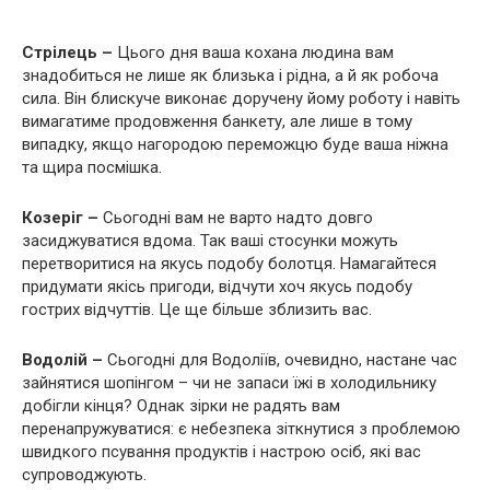
Стрілець –
Цього дня ваша кохана людина вам
знадобиться не лише як близька і рідна, а й як робоча
сила. Він блискуче виконає доручену йому роботу і навіть
вимагатиме продовження банкету, але лише в тому
випадку, якщо нагородою переможцю буде ваша ніжна
та щира посмішка.
Козеріг –
Сьогодні вам не варто надто довго
засиджуватися вдома. Так ваші стосунки можуть
перетворитися на якусь подобу болотця. Намагайтеся
придумати якісь пригоди, відчути хоч якусь подобу
гострих відчуттів. Це ще більше зблизить вас.
Водолій –
Сьогодні для Водоліїв, очевидно, настане час
зайнятися шопінгом – чи не запаси їжі в холодильнику
добігли кінця? Однак зірки не радять вам
перенапружуватися: є небезпека зіткнутися з проблемою
швидкого псування продуктів і настрою осіб, які вас
супроводжують.