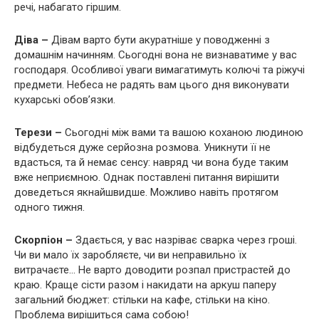
речі, набагато гіршим.
Діва –
Дівам варто бути акуратніше у поводженні з
домашнім начинням. Сьогодні вона не визнаватиме у вас
господаря. Особливої уваги вимагатимуть колючі та ріжучі
предмети. Небеса не радять вам цього дня виконувати
кухарські обов’язки.
Терези –
Сьогодні між вами та вашою коханою людиною
відбудеться дуже серйозна розмова. Уникнути її не
вдасться, та й немає сенсу: навряд чи вона буде таким
вже неприємною. Однак поставлені питання вирішити
доведеться якнайшвидше. Можливо навіть протягом
одного тижня.
Скорпіон –
Здається, у вас назріває сварка через гроші.
Чи ви мало їх заробляєте, чи ви неправильно їх
витрачаєте… Не варто доводити розпал пристрастей до
краю. Краще сісти разом і накидати на аркуш паперу
загальний бюджет: стільки на кафе, стільки на кіно.
Проблема вирішиться сама собою!