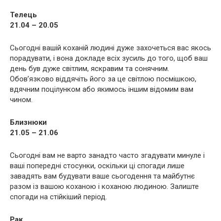
Телець
21.04 – 20.05
Сьогодні вашій коханій людині дуже захочеться вас якось
порадувати, і вона докладе всіх зусиль до того, щоб ваш
день був дуже світлим, яскравим та сонячним.
Обов’язково віддячіть його за це світлою посмішкою,
вдячним поцілунком або якимось іншим відомим вам
чином.
Близнюки
21.05 – 21.06
Сьогодні вам не варто занадто часто згадувати минуле і
ваші попередні стосунки, оскільки ці спогади лише
завадять вам будувати ваше сьогодення та майбутнє
разом із вашою коханою і коханою людиною. Залиште
спогади на стійкіший період.
Рак