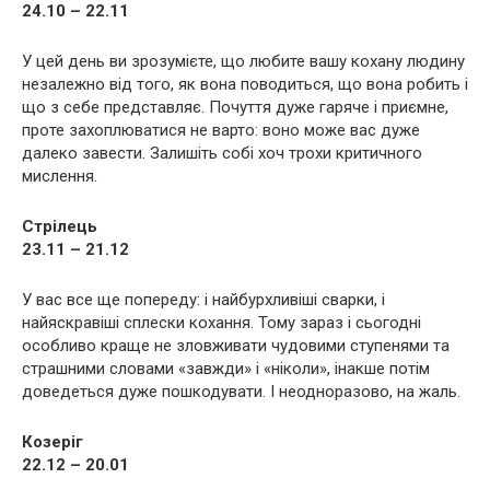
24.10 – 22.11
У цей день ви зрозумієте, що любите вашу кохану людину
незалежно від того, як вона поводиться, що вона робить і
що з себе представляє. Почуття дуже гаряче і приємне,
проте захоплюватися не варто: воно може вас дуже
далеко завести. Залишіть собі хоч трохи критичного
мислення.
Стрілець
23.11 – 21.12
У вас все ще попереду: і найбурхливіші сварки, і
найяскравіші сплески кохання. Тому зараз і сьогодні
особливо краще не зловживати чудовими ступенями та
страшними словами «завжди» і «ніколи», інакше потім
доведеться дуже пошкодувати. І неодноразово, на жаль.
Козеріг
22.12 – 20.01