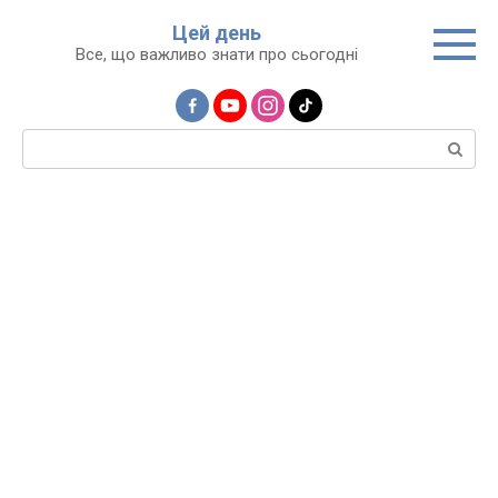
Перейти
Цей день
до
Все, що важливо знати про сьогодні
вмісту
Пошук: