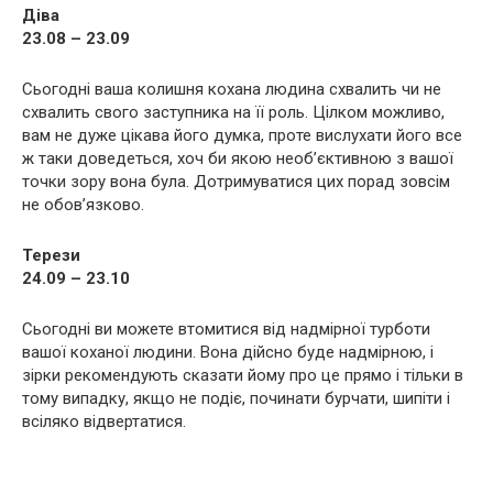
Діва
23.08 – 23.09
Сьогодні ваша колишня кохана людина схвалить чи не
схвалить свого заступника на її роль. Цілком можливо,
вам не дуже цікава його думка, проте вислухати його все
ж таки доведеться, хоч би якою необ’єктивною з вашої
точки зору вона була. Дотримуватися цих порад зовсім
не обов’язково.
Терези
24.09 – 23.10
Сьогодні ви можете втомитися від надмірної турботи
вашої коханої людини. Вона дійсно буде надмірною, і
зірки рекомендують сказати йому про це прямо і тільки в
тому випадку, якщо не подіє, починати бурчати, шипіти і
всіляко відвертатися.