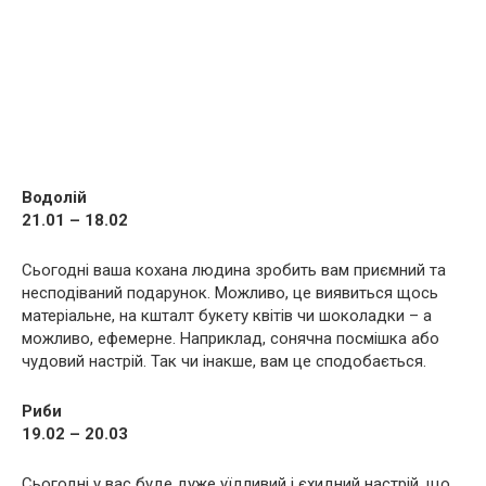
Водолій
21.01 – 18.02
Сьогодні ваша кохана людина зробить вам приємний та
несподіваний подарунок. Можливо, це виявиться щось
матеріальне, на кшталт букету квітів чи шоколадки – а
можливо, ефемерне. Наприклад, сонячна посмішка або
чудовий настрій. Так чи інакше, вам це сподобається.
Риби
19.02 – 20.03
Сьогодні у вас буде дуже уїдливий і єхидний настрій, що