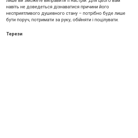
лише ви зможете виправити її настрій. Для цього вам
навіть не доведеться дізнаватися причини його
несприятливого душевного стану – потрібно буде лише
бути поруч, потримати за руку, обійняти і поцілувати.
Терези