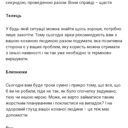
секундою, проведеною разом. Вони справді – щастя.
Телець
У будь-якій ситуації можна знайти щось хороше, потрібно
лише захотіти. Тому сьогодні зірки рекомендують вам з
вашою коханою людиною разом подумати, яка позитивна
сторона є у ваших проблем, яку користь можна отримати
з їхньої наявності і чи так уже необхідно їх терміново
вирішувати.
Близнюки
Сьогодні вам буде трохи сумно і прикро тому, що все, що
б ви не робили, піде не так, як було спочатку задумано,
тією чи іншою мірою. Може, не варто займатися таким
жорстким плануванням і покластися на випадок? І на
здоровий глузд вашої коханої людини – це теж має
допомогти.