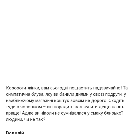
Козороги-жінки, вам сьогодні пощастить надзвичайно! Та
симпатична блуза, яку ви бачили днями у своєї подруги, у
найближчому магазині коштує зовсім не дорого. Сходіть
туди з чоловіком – він порадить вам купити дещо навіть
краще! Адже ви ніколи не сумнівалися у смаку близької
людини, чи не так?
Водолій