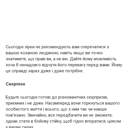
Сьогодні зірки не рекомендують вам сперечатися з
вашою коханою людиною, навіть якщо ви точно
знатимете, що праві ви, а не він. Дайте йому можливість
хоча б ненадовго відчути його перевагу перед вами. Йому
це справді зараз дуже і дуже потрібне.
Скорпіон
Будьте сьогодні готові до різноманітних сюрпризів,
приємних і не дуже. Насамперед вони торкнуться вашого
особистого життя і всього, що з ним так чи інакше
пов’язано. Звичайно, все передбачити ви не зможете,
однак стати в бойову стійку, щоб гідно впоратися, цілком
у ваших силах.