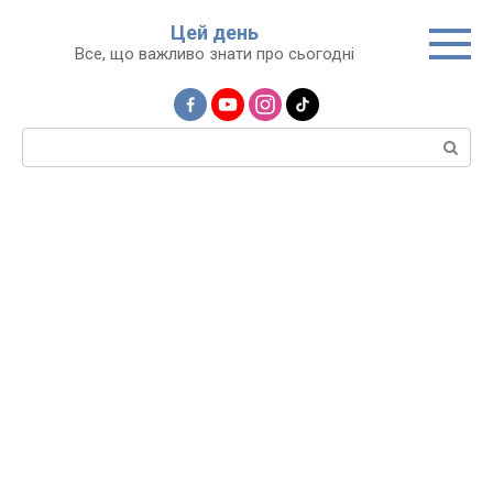
Перейти
Цей день
до
Все, що важливо знати про сьогодні
вмісту
Пошук: