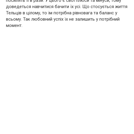
посилять її в рази. У цього є свої плюси та мінуси, тому
доведеться навчитися бачити їх усі. Що стосується життя
Тельців в цілому, то їм потрібна рівновага та баланс у
всьому. Так любовний успіх їх не залишить у потрібний
момент.