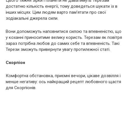
Цього тижня зірки і планети не даватимуть Терезам
достатню кількість енергії, тому доведеться шукати їх в
інших місцях. Цим людям варто пам’ятати про свої
зодіакальні джерела сили.
Вони допоможуть наповнитися силою та впевненістю, що
у коханні приноситиме велику користь. Терезам як повітря
зараз потрібна любов до самих себе та впевненість. Такі
Терези зможуть привернути увагу протилежної статі.
Скорпіон
Комфортна обстановка, приємні вечори, цікаве дозвілля і
менше негативу: ось найкращий рецепт любовного щастя
для Скорпіонів.