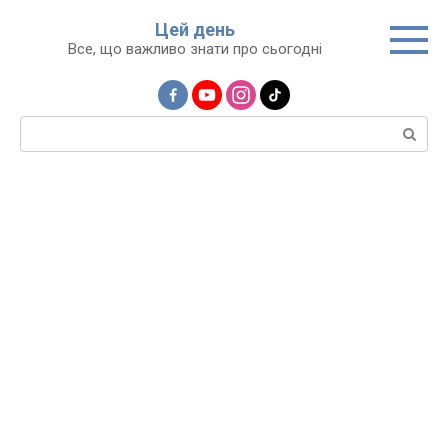
Перейти
Цей день
до
Все, що важливо знати про сьогодні
вмісту
Пошук: