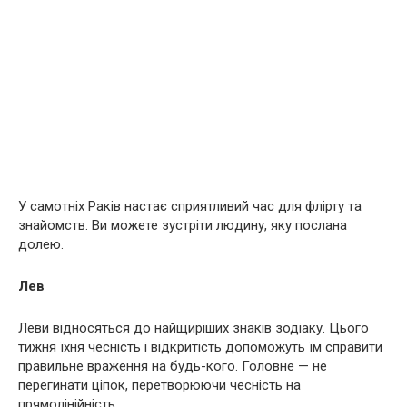
У самотніх Раків настає сприятливий час для флірту та
знайомств. Ви можете зустріти людину, яку послана
долею.
Лев
Леви відносяться до найщиріших знаків зодіаку. Цього
тижня їхня чесність і відкритість допоможуть їм справити
правильне враження на будь-кого. Головне — не
перегинати ціпок, перетворюючи чесність на
прямолінійність.