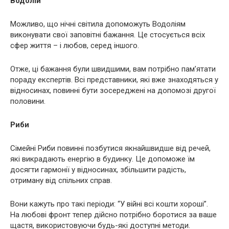
Водолій
Можливо, що нічні світила допоможуть Водоліям
виконувати свої заповітні бажання. Це стосується всіх
сфер життя – і любов, серед іншого.
Отже, ці бажання були швидшими, вам потрібно пам’ятати
пораду експертів. Всі представники, які вже знаходяться у
відносинах, повинні бути зосереджені на допомозі другої
половини.
Риби
Сімейні Риби повинні позбутися якнайшвидше від речей,
які викрадають енергію в будинку. Це допоможе їм
досягти гармонії у відносинах, збільшити радість,
отриману від спільних справ.
Вони кажуть про такі періоди: “У війні всі кошти хороші”.
На любові фронт тепер дійсно потрібно боротися за ваше
щастя, використовуючи будь-які доступні методи.