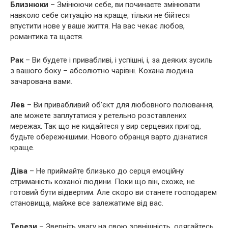
Близнюки
– Змінюючи себе, ви починаєте змінювати
навколо себе ситуацію на краще, тільки не бійтеся
впустити нове у ваше життя. На вас чекає любов,
романтика та щастя.
Рак
– Ви будете і привабливі, і успішні, і, за деяких зусиль
з вашого боку – абсолютно чарівні. Кохана людина
зачарована вами.
Лев
– Ви привабливий об’єкт для любовного полювання,
але можете заплутатися у ретельно розставлених
мережах. Так що не кидайтеся у вир серцевих пригод,
будьте обережнішими. Нового обранця варто дізнатися
краще.
Діва
– Не приймайте близько до серця емоційну
стриманість коханої людини. Поки що він, схоже, не
готовий бути відвертим. Але скоро ви станете господарем
становища, майже все залежатиме від вас.
Терези
– Зверніть увагу на свою зовнішність, одягайтесь