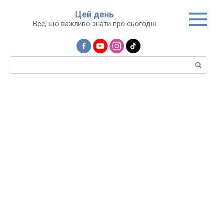
Перейти
Цей день
до
Все, що важливо знати про сьогодні
вмісту
Пошук: