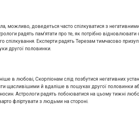
сла, можливо, доведеться часто спілкуватися з негативним
трологи радять пам’ятати про те, як потрібно відновлювати
го спілкування. Експерти радять Терезам тимчасово призу
уки другої половинки.
ніше в любові, Скорпіонам слід позбутися негативних уста
ти щасливішими й вдаліше в пошуках другої половинки аб
носин. Астрологи радять побоюватися на цьому тижні люб
варто фліртувати з людьми на стороні.