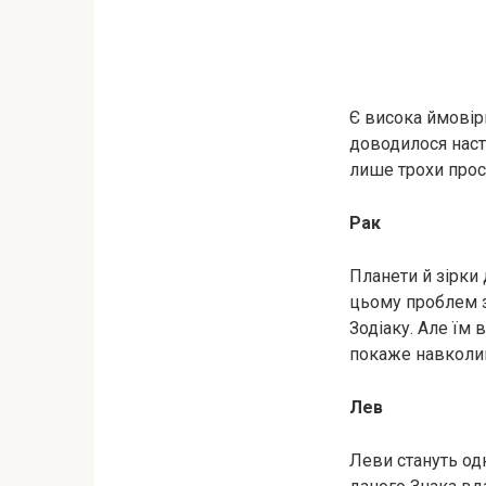
Є висока ймовірн
доводилося наст
лише трохи прос
Рак
Планети й зірки
цьому проблем з
Зодіаку. Але їм 
покаже навколи
Лев
Леви стануть од