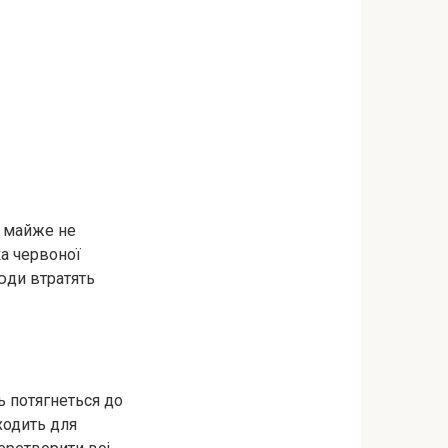
а майже не
ка червоної
Люди втратять
ь потягнеться до
ходить для