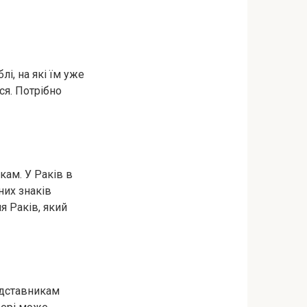
і, на які їм уже
ся. Потрібно
кам. У Раків в
них знаків
я Раків, який
едставникам