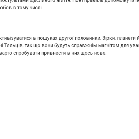
постулатами щасливого життя. Нові правила допоможуть п
юбов в тому числі.
ктивізуватися в пошуках другої половинки. Зірки, планети 
ні Тельців, так що вони будуть справжнім магнітом для ува
 варто спробувати привнести в них щось нове.