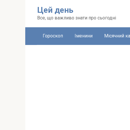
Перейти
Цей день
до
вмісту
Все, що важливо знати про сьогодні
Гороскоп
Іменини
Місячний к