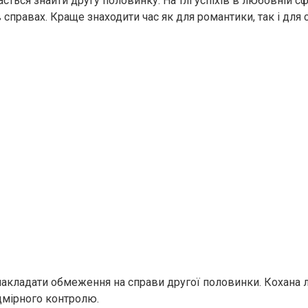
сться знайти другу половинку. На тлі успіхів в любовній с
 справах. Краще знаходити час як для романтики, так і для 
накладати обмеження на справи другої половинки. Кохана
дмірного контролю.