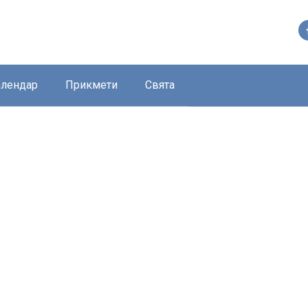
алендар
Прикмети
Свята