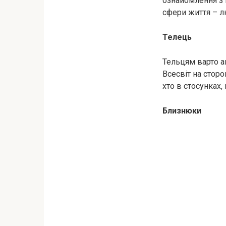
ознайомлення з 
сфери життя – л
Телець
Тельцям варто а
Всесвіт на сторо
хто в стосунках,
Близнюки