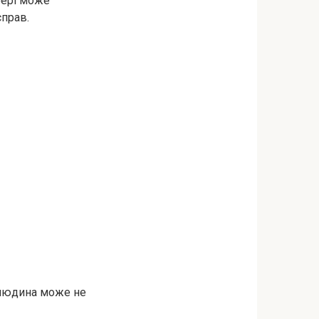
фері може
справ.
 людина може не