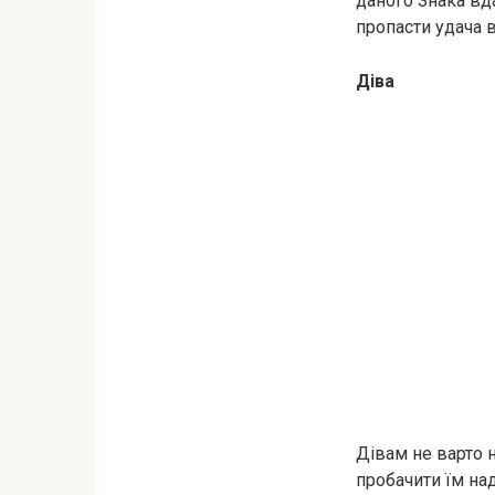
даного Знака вда
пропасти удача в
Діва
Дівам не варто 
пробачити їм на