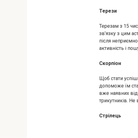
Терези
Терезам з 15 чи
зв’язку з цим ас
після неприємно
активність і пош
Скорпіон
Щоб стати успіш
допоможе їм ста
вже наявних від
трикутників. Не 
Стрілець