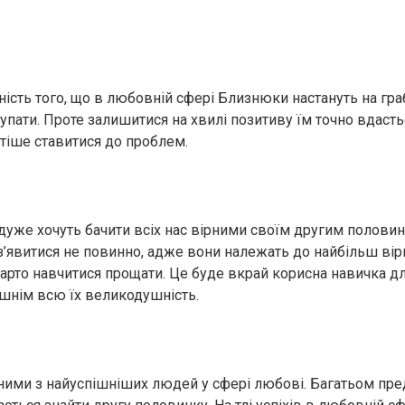
ість того, що в любовній сфері Близнюки настануть на грабл
упати. Проте залишитися на хвилі позитиву їм точно вдасть
тіше ставитися до проблем.
 дуже хочуть бачити всіх нас вірними своїм другим половин
’явитися не повинно, адже вони належать до найбільш вір
варто навчитися прощати. Це буде вкрай корисна навичка дл
шнім всю їх великодушність.
ними з найуспішніших людей у сфері любові. Багатьом пр