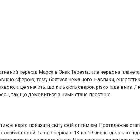
гативний перехід Марса в Знак Терезів, але червона планет
овною сферою, тому боятися нема чого. Навпаки, енергети
явою, а це значить, що кількість сварок різко піде вниз. 
ресії, так що домовитися з ними стане простіше.
тижні варто показати світу свій оптимізм. Протилежна стат
х особистостей. Також період з 13 по 19 число ідеально під