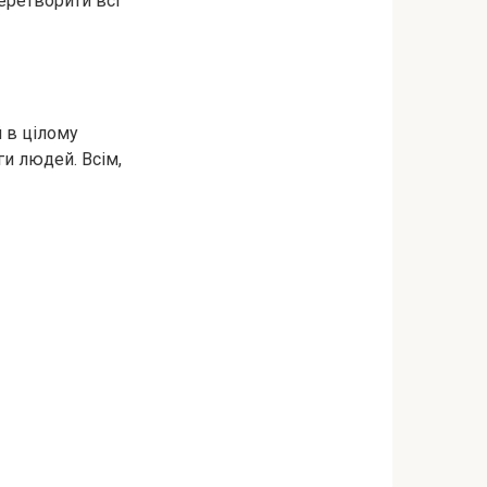
еретворити всі
й в цілому
ги людей. Всім,