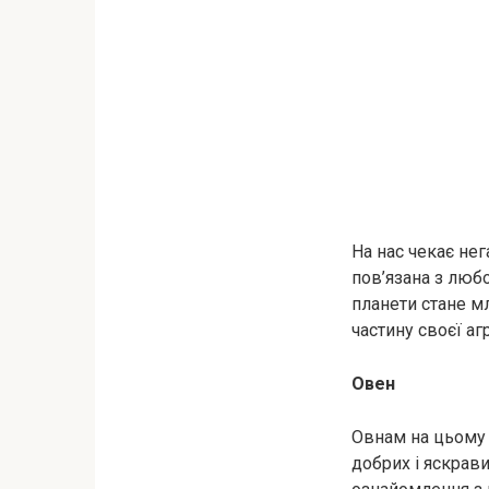
На нас чекає не
пов’язана з люб
планети стане мл
частину своєї аг
Овен
Овнам на цьому 
добрих і яскрави