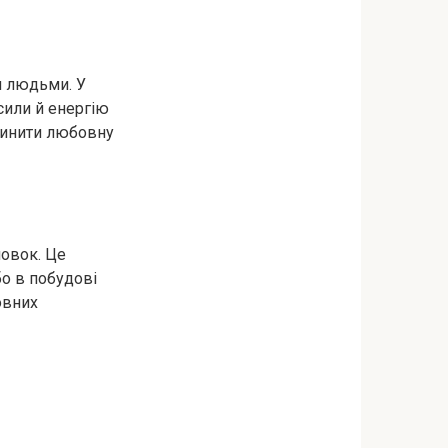
и людьми. У
 сили й енергію
пинити любовну
новок. Це
о в побудові
овних