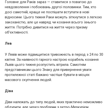
Головне для Раків зараз — ставитися з повагою до
невдоволення і побоювань другої половинки. Тим, хто
досі самотній, краще не поспішати вступати в нові
відносини. Цього тижня Раки можуть зіткнутися з легкою
закоханістю, але це навряд чи кохання всього їхнього
життя. Потрібно дивитися на життя через призму
об’єктивності.
Лев
У Левів може підвищитися тривожність в період з 24 по 30
квітня. За наявності гарного настрою корабель кохання
Львів цього тижня розпустить вітрила. Самотнім
представникам цього Знаку для привернення уваги
протилежної статі бажано частіше бувати в місцях
масового скупчення людей.
Діва
Діви належать до типу людей, яких практично неможливо
обдурити, але через проблеми з ретро-Меркурієм