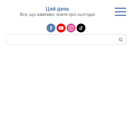
Перейти
Цей день
до
Все, що важливо знати про сьогодні
вмісту
Пошук: