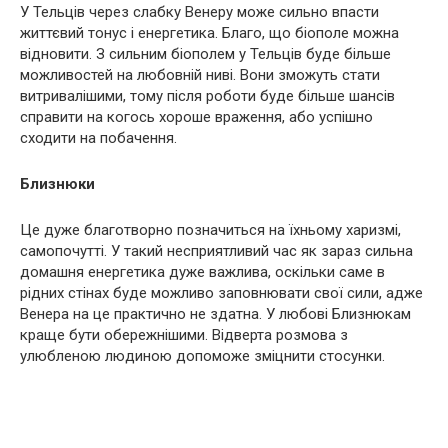
У Тельців через слабку Венеру може сильно впасти
життєвий тонус і енергетика. Благо, що біополе можна
відновити. З сильним біополем у Тельців буде більше
можливостей на любовній ниві. Вони зможуть стати
витривалішими, тому після роботи буде більше шансів
справити на когось хороше враження, або успішно
сходити на побачення.
Близнюки
Це дуже благотворно позначиться на їхньому харизмі,
самопочутті. У такий несприятливий час як зараз сильна
домашня енергетика дуже важлива, оскільки саме в
рідних стінах буде можливо заповнювати свої сили, адже
Венера на це практично не здатна. У любові Близнюкам
краще бути обережнішими. Відверта розмова з
улюбленою людиною допоможе зміцнити стосунки.