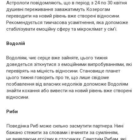
Астрологи повідомляють, що в період з 24 по 30 квітня
душевні переживання заважатимуть Козерогам
переводити на новий рівень вже створені відносини.
Рекомендується тимчасова усамітнення, яка допоможе
стабілізувати емоційну сферу та мікроклімат у сім’ї.
Водолій
Водоліям, чиє серце вже зайняте, цього тижня
доведеться зіткнутися з емоційними випробуваннями, які
перевірять на міцність відносини. Становище планет
цього тижня говорить про те, що лише свідоме
позбавлення від власних недоліків допоможе Водоліям
знайти кохання або вивести на новий рівень вже створені
відносини.
Риби
Поведінка Риб може сильно засмутити партнера. Нині
бажано стежити за словами і вчиняти за сумлінням,
не виявляючи егоїзму в стосунках. Самотнім Рибам, які