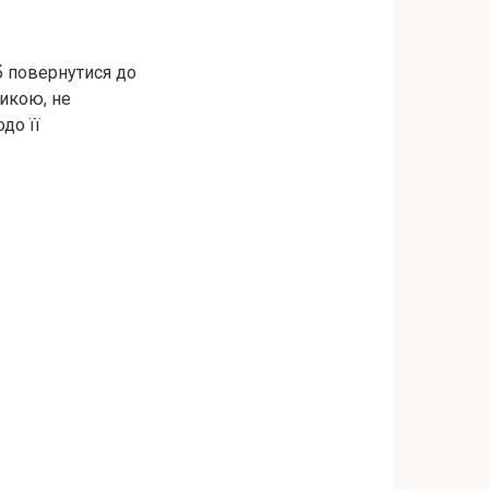
б повернутися до
ликою, не
до її