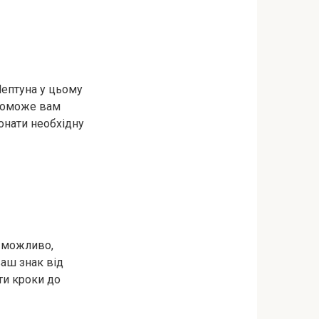
Нептуна у цьому
опоможе вам
конати необхідну
, можливо,
ваш знак від
ти кроки до