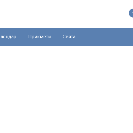
алендар
Прикмети
Свята