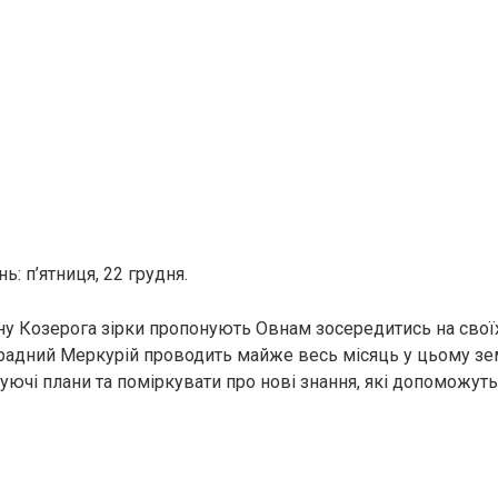
: п’ятниця, 22 грудня.
ну Козерога зірки пропонують Овнам зосередитись на своїх
радний Меркурій проводить майже весь місяць у цьому зе
нуючі плани та поміркувати про нові знання, які допоможут