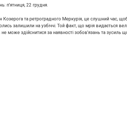
: п’ятниця, 22 грудня.
н Козерога та ретроградного Меркурія, це слушний час, що
 колись залишили на узбіччі. Той факт, що мрія видається ве
 не може здійснитися за наявності зобов’язань та зусиль що