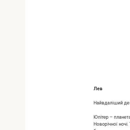
Лев
Найвдаліший день
Юпітер – планета
Новорічної ночі.