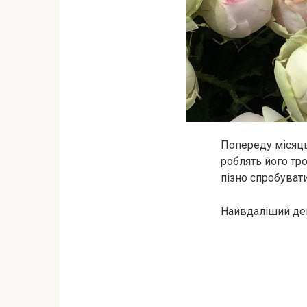
Попереду місяць
роблять його тро
пізно спробувати
Найвдаліший ден