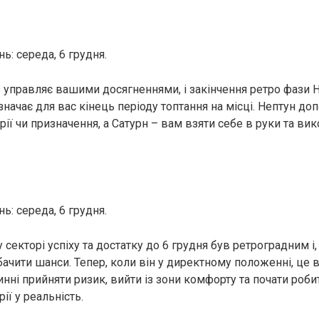
ь: середа, 6 грудня.
б управляє вашими досягненнями, і закінчення ретро фази 
значає для вас кінець періоду топтання на місці. Нептун д
рії чи призначення, а Сатурн – вам взяти себе в руки та ви
ь: середа, 6 грудня.
секторі успіху та достатку до 6 грудня був ретроградним і
ачити шанси. Тепер, коли він у директному положенні, це 
инні прийняти ризик, вийти із зони комфорту та почати роби
ії у реальність.