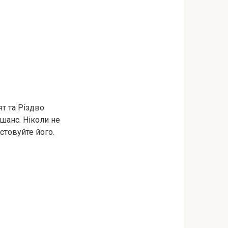
т та Різдво
 шанс. Ніколи не
стовуйте його.