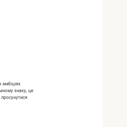
 амбіціях.
мному знаку, це
ь просунутися