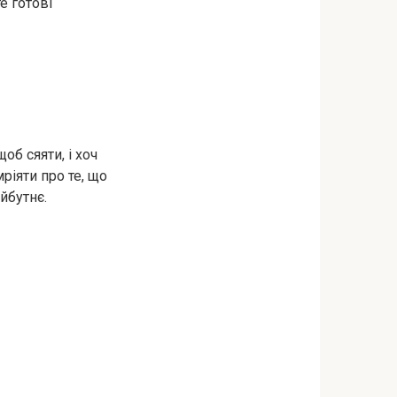
е готові
об сяяти, і хоч
ріяти про те, що
йбутнє.