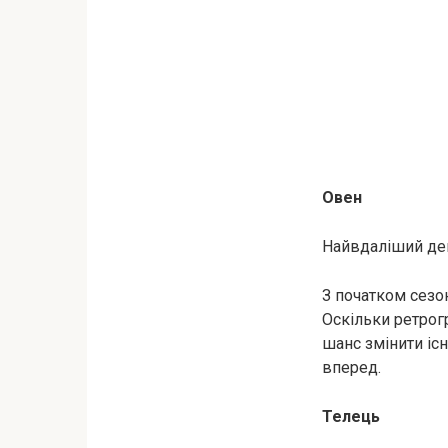
Овен
Найвдаліший день
З початком сезо
Оскільки ретрог
шанс змінити іс
вперед.
Телець