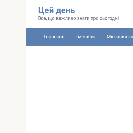
Перейти
Цей день
до
вмісту
Все, що важливо знати про сьогодні
Гороскоп
Іменини
Місячний к