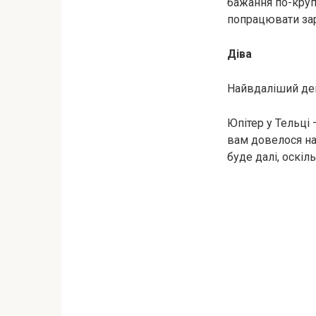
бажання по-круп
попрацювати зар
Діва
Найвдаліший день
Юпітер у Тельці 
вам довелося нав
буде далі, оскі