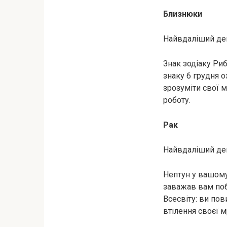
Близнюки
Найвдаліший ден
Знак зодіаку Ри
знаку 6 грудня о
зрозуміти свої м
роботу.
Рак
Найвдаліший ден
Нептун у вашому 
заважав вам поб
Всесвіту: ви пов
втілення своєї мр