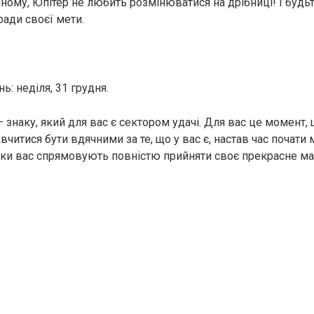
ному, Юпітер не любить розмінюватися на дрібниці! І будьт
ади своєї мети.
: неділя, 31 грудня.
– знаку, який для вас є сектором удачі. Для вас це момент, щ
читися бути вдячними за те, що у вас є, настав час почати м
льки вас спрямовують повністю прийняти своє прекрасне ма