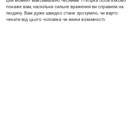
цей момент максимально чесними. П’ятірка обов’язково
покаже вам, наскільки сильне враження ви справили на
людину. Вам дуже швидко стане зрозуміло, чи варто
чекати від цього чоловіка чи жінки взаємності.