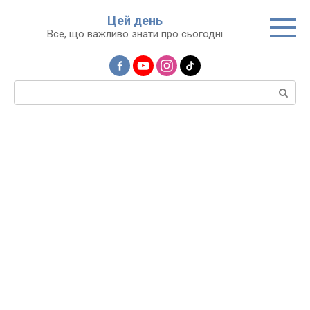
Перейти
Цей день
до
Все, що важливо знати про сьогодні
вмісту
Пошук: