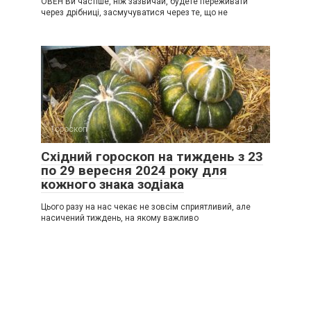
ОВЕН Ви частіше, ніж зазвичай, будете переживати
через дрібниці, засмучуватися через те, що не
Гороскоп
0
Східний гороскоп на тиждень з 23
по 29 вересня 2024 року для
кожного знака зодіака
Цього разу на нас чекає не зовсім сприятливий, але
насичений тиждень, на якому важливо