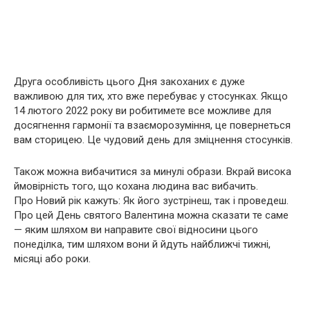
Друга особливість цього Дня закоханих є дуже
важливою для тих, хто вже перебуває у стосунках. Якщо
14 лютого 2022 року ви робитимете все можливе для
досягнення гармонії та взаєморозуміння, це повернеться
вам сторицею. Це чудовий день для зміцнення стосунків.
Також можна вибачитися за минулі образи. Вкрай висока
ймовірність того, що кохана людина вас вибачить.
Про Новий рік кажуть: Як його зустрінеш, так і проведеш.
Про цей День святого Валентина можна сказати те саме
— яким шляхом ви направите свої відносини цього
понеділка, тим шляхом вони й йдуть найближчі тижні,
місяці або роки.