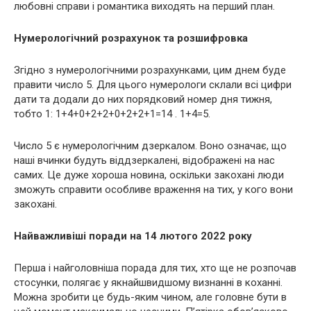
любовні справи і романтика виходять на перший план.
Нумерологічний розрахунок та розшифровка
Згідно з нумерологічними розрахунками, цим днем ​​буде
правити число 5. Для цього нумерологи склали всі цифри
дати та додали до них порядковий номер дня тижня,
тобто 1: 1+4+0+2+2+0+2+2+1=14 . 1+4=5.
Число 5 є нумерологічним дзеркалом. Воно означає, що
наші вчинки будуть віддзеркалені, відображені на нас
самих. Це дуже хороша новина, оскільки закохані люди
зможуть справити особливе враження на тих, у кого вони
закохані.
Найважливіші поради на 14 лютого 2022 року
Перша і найголовніша порада для тих, хто ще не розпочав
стосунки, полягає у якнайшвидшому визнанні в коханні.
Можна зробити це будь-яким чином, але головне бути в