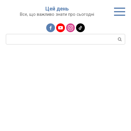
Перейти
Цей день
до
Все, що важливо знати про сьогодні
вмісту
Пошук: