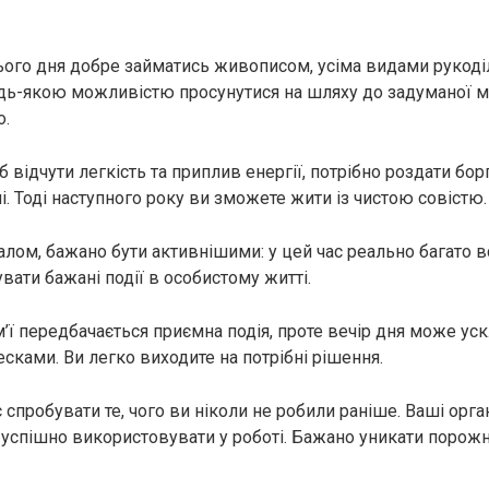
ого дня добре займатись живописом, усіма видами рукоді
дь-якою можливістю просунутися на шляху до задуманої м
о.
об відчути легкість та приплив енергії, потрібно роздати бор
. Тоді наступного року ви зможете жити із чистою совістю.
алом, бажано бути активнішими: у цей час реально багато в
увати бажані події в особистому житті.
м’ї передбачається приємна подія, проте вечір дня може ус
сками. Ви легко виходите на потрібні рішення.
с спробувати те, чого ви ніколи не робили раніше. Ваші орга
 успішно використовувати у роботі. Бажано уникати порожн