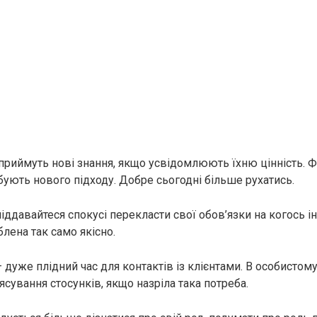
риймуть нові знання, якщо усвідомлюють їхню цінність. Ф
ують нового підходу. Добре сьогодні більше рухатись.
 піддавайтеся спокусі перекласти свої обов’язки на когось і
лена так само якісно.
— дуже плідний час для контактів із клієнтами. В особистому
’ясування стосунків, якщо назріла така потреба.