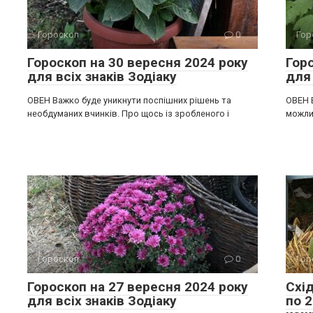
Гороскоп
0
Гор
Гороскоп на 30 вересня 2024 року
Гор
для всіх знаків Зодіаку
для 
ОВЕН Важко буде уникнути поспішних рішень та
ОВЕН 
необдуманих вчинків. Про щось із зробленого і
можлив
Гороскоп
0
Гор
Гороскоп на 27 вересня 2024 року
Схі
для всіх знаків Зодіаку
по 