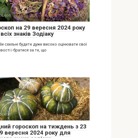
оскоп
0
оскоп на 29 вересня 2024 року
всіх знаків Зодіаку
Ви схильні будете дуже високо оцінювати свої
ості і братися за те, що
оскоп
0
дний гороскоп на тиждень з 23
29 вересня 2024 року для