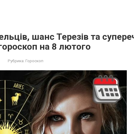
льців, шанс Терезів та супере
ороскоп на 8 лютого
Рубрика:
Гороскоп