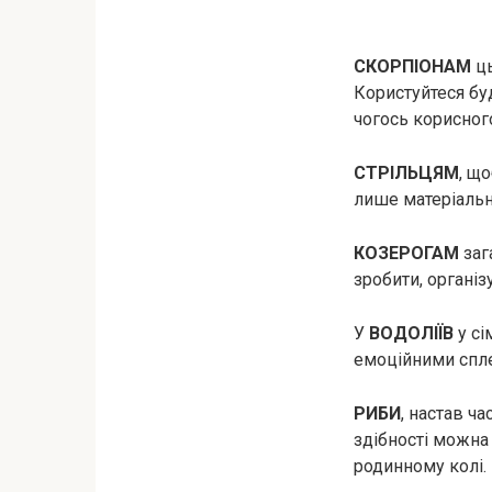
СКОРПІОНАМ
ць
Користуйтеся бу
чогось корисног
СТРІЛЬЦЯМ
, щ
лише матеріальні
КОЗЕРОГАМ
заг
зробити, організ
У
ВОДОЛІЇВ
у сі
емоційними спле
РИБИ
, настав ча
здібності можна
родинному колі.