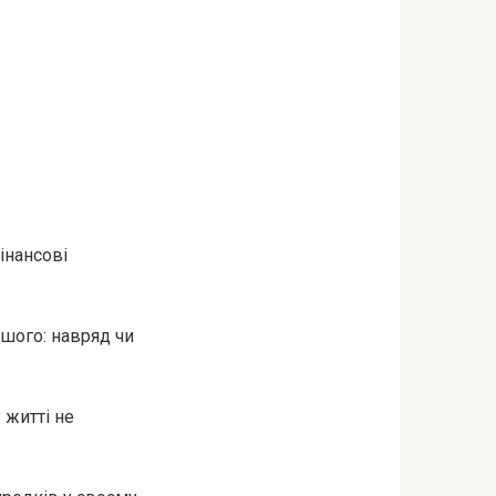
інансові
ншого: навряд чи
 житті не