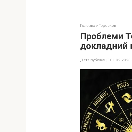
Головна
»
Гороскоп
Проблеми Те
докладний г
Дата публікації:
01.02.2023