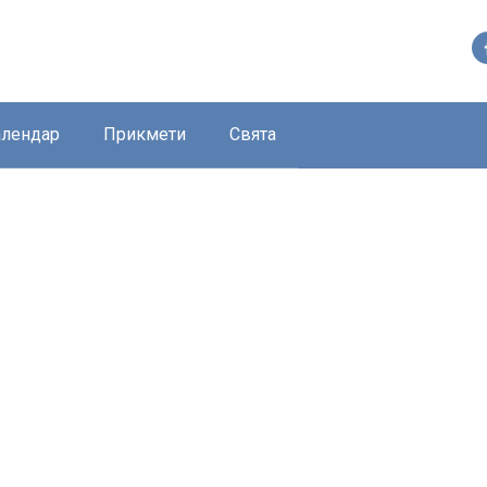
алендар
Прикмети
Свята