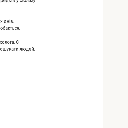
предків у своєму
 днів.
добається.
холога. Є
пошукати людей.