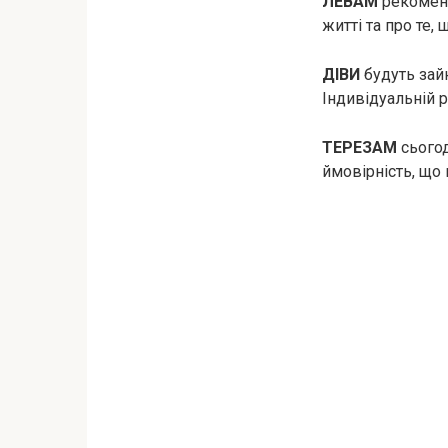
ЛЕВАМ
рекоменд
житті та про те,
ДІВИ
будуть зай
Індивідуальній р
ТЕРЕЗАМ
сьогод
ймовірність, що