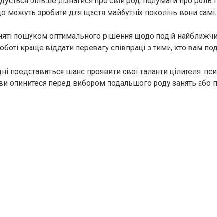
ується більше дізнатися про свій род, подумати про роль 
 що можуть зробити для щастя майбутніх поколінь вони самі.
няті пошуком оптимального рішення щодо подій найближчих
оботі краще віддати перевагу співпраці з тими, хто вам по
ні представиться шанс проявити свої таланти цілителя, пси
 ви опинитеся перед вибором подальшого роду занять або 