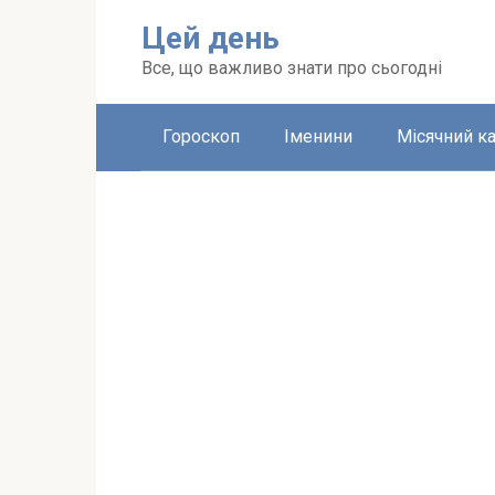
Перейти
Цей день
до
вмісту
Все, що важливо знати про сьогодні
Гороскоп
Іменини
Місячний к