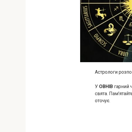
Астрологи розпов
У
ОВНІВ
гарний ч
свята. Пам’ятайт
оточує.