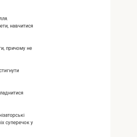
лля.
ети, навчитися
ги, причому не
стигнути
кладнитися
нізаторські
іх суперечок у