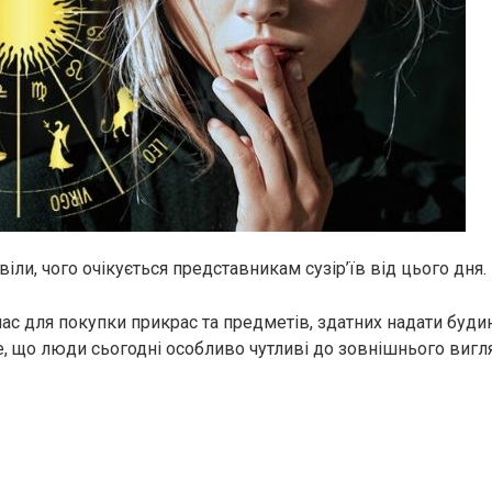
іли, чого очікується представникам сузір’їв від цього дня.
ас для покупки прикрас та предметів, здатних надати буди
е, що люди сьогодні особливо чутливі до зовнішнього вигля