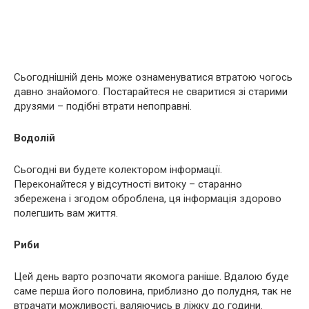
Сьогоднішній день може ознаменуватися втратою чогось
давно знайомого. Постарайтеся не сваритися зі старими
друзями – подібні втрати непоправні.
Водолій
Сьогодні ви будете колектором інформації.
Переконайтеся у відсутності витоку – старанно
збережена і згодом оброблена, ця інформація здорово
полегшить вам життя.
Риби
Цей день варто розпочати якомога раніше. Вдалою буде
саме перша його половина, приблизно до полудня, так не
втрачати можливості, валяючись в ліжку до години.