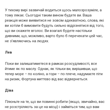
У тихому вирі зазвичай водиться щось малозрозуміле, а
тому лякає. Сьогодні таким вином будете ви. Ваша
реакція може виявитися не зовсім адекватною, слова, які
ви хотіли б вимовити будуть сильно відрізнятися від того,
що ви скажете вголос. Ви взагалі будете настільки
дивними, що, можливо, варто було б перечекати цей час,
не з’являючись на людях.
Лев
Поки ви залишатиметеся в рамках розсудливості, все
йтиме як по маслу. Однак, як тільки ви, вирішивши, що
тепер море – по коліно, а гори – по плече, надумаєте піти
на ризик, Фортуна миттєво від вас відвернеться.
Діва
Плюньте на те, що ви повинні робити (якщо, звичайно, вас
не розстріляють за це на місці) і займіться тим, що вам