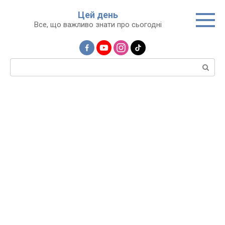
Перейти
Цей день
до
Все, що важливо знати про сьогодні
вмісту
Пошук: