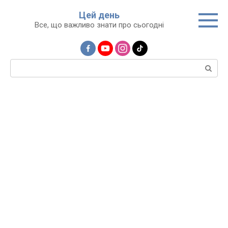
Перейти
Цей день
до
Все, що важливо знати про сьогодні
вмісту
Пошук: