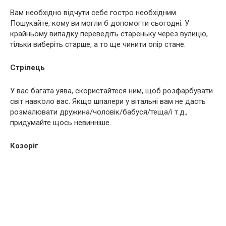
Вам необхідно відчути себе гостро необхідним.
Пошукайте, кому ви могли б допомогти сьогодні. У
крайньому випадку переведіть стареньку через вулицю,
тільки виберіть старше, а то ще чинити опір стане.
Стрілець
У вас багата уява, скористайтеся ним, щоб розфарбувати
світ навколо вас. Якщо шпалери у вітальні вам не дасть
розмалювати дружина/чоловік/бабуся/теща/і т.д.,
придумайте щось невинніше.
Козоріг