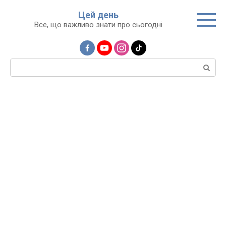
Перейти
Цей день
до
Все, що важливо знати про сьогодні
вмісту
Пошук: