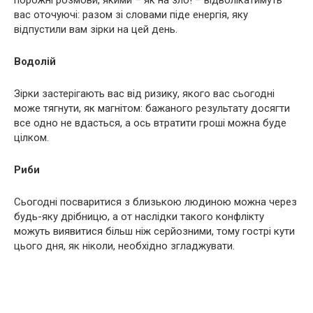
порожні розмови, якими – як на зло! – відволікатимуть
вас оточуючі: разом зі словами піде енергія, яку
відпустили вам зірки на цей день.
Водолій
Зірки застерігають вас від ризику, якого вас сьогодні
може тягнути, як магнітом: бажаного результату досягти
все одно не вдасться, а ось втратити гроші можна буде
цілком.
Риби
Сьогодні посваритися з близькою людиною можна через
будь-яку дрібницю, а от наслідки такого конфлікту
можуть виявитися більш ніж серйозними, тому гострі кути
цього дня, як ніколи, необхідно згладжувати.