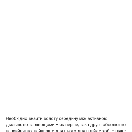
Необхідно знайти золоту середину між активною
діяльністю та лінощами – як перше, так і друге абсолютно
неприйнятно: найкраще для цього дня підійде хобі – ніяке