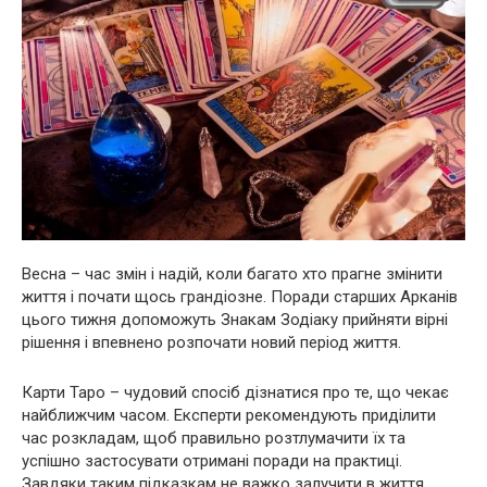
Весна – час змін і надій, коли багато хто прагне змінити
життя і почати щось грандіозне. Поради старших Арканів
цього тижня допоможуть Знакам Зодіаку прийняти вірні
рішення і впевнено розпочати новий період життя.
Карти Таро – чудовий спосіб дізнатися про те, що чекає
найближчим часом. Експерти рекомендують приділити
час розкладам, щоб правильно розтлумачити їх та
успішно застосувати отримані поради на практиці.
Завдяки таким підказкам не важко залучити в життя