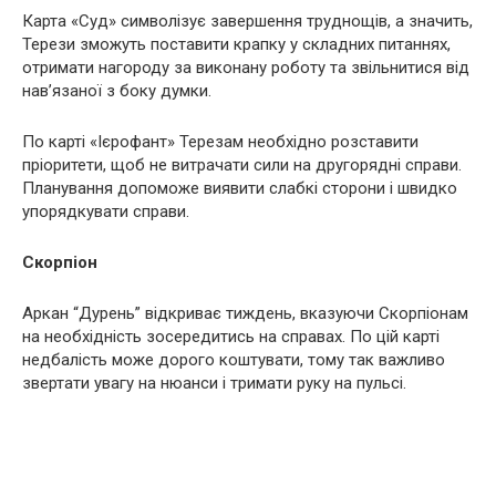
Карта «Суд» символізує завершення труднощів, а значить,
Терези зможуть поставити крапку у складних питаннях,
отримати нагороду за виконану роботу та звільнитися від
нав’язаної з боку думки.
По карті «Ієрофант» Терезам необхідно розставити
пріоритети, щоб не витрачати сили на другорядні справи.
Планування допоможе виявити слабкі сторони і швидко
упорядкувати справи.
Скорпіон
Аркан “Дурень” відкриває тиждень, вказуючи Скорпіонам
на необхідність зосередитись на справах. По цій карті
недбалість може дорого коштувати, тому так важливо
звертати увагу на нюанси і тримати руку на пульсі.