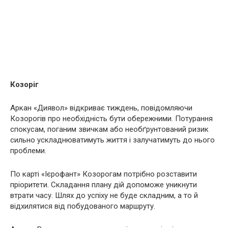
Козоріг
Аркан «Диявол» відкриває тиждень, повідомляючи
Козорогів про необхідність бути обережними. Потурання
спокусам, поганим звичкам або необґрунтований ризик
сильно ускладнюватимуть життя і залучатимуть до нього
проблеми.
По карті «Ієрофант» Козорогам потрібно розставити
пріоритети. Складання плану дій допоможе уникнути
втрати часу. Шлях до успіху не буде складним, а то й
відхилятися від побудованого маршруту.