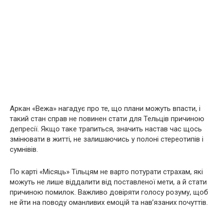
Аркан «Вежа» нагадує про те, що плани можуть впасти, і
такий стан справ не повинен стати для Тельців причиною
депресії. Якщо таке трапиться, значить настав час щось
змінювати в житті, не залишаючись у полоні стереотипів і
сумнівів.
По карті «Місяць» Тільцям не варто потурати страхам, які
можуть не лише віддалити від поставленої мети, а й стати
причиною помилок. Важливо довіряти голосу розуму, щоб
не йти на поводу оманливих емоцій та нав’язаних почуттів.