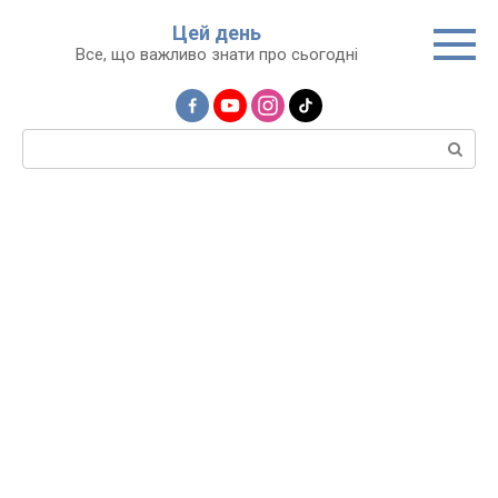
Перейти
Цей день
до
Все, що важливо знати про сьогодні
вмісту
Пошук: