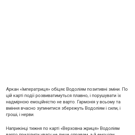
Аркан «Імператриця» обіцяє Водоліям позитивні зміни. По
цій карті події розвиватимуться плавно, і порушувати їх
надмірною емоційністю не варто. Гармонія у всьому та
вміння вчасно зупинитися збережуть Водоліям і сили, і
гроші, і нерви.
Наприкінці тижня по карті «Верховна жриця» Водоліям
варто приділити увагу не лише справам, а й емоціям.