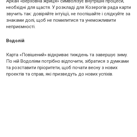
Аркан «Верховна жриця» символізує внутрішні процеси,
необхідні для щастя. У розкладі для Козерогів рада карти
звучить так: довіряйте інтуїції, не поспішайте і слідкуйте за
знаками долі, щоб не помилитися та унеможливити
неприємності.
Водолій
Карта «Повішений» відкриває тиждень та завершує зиму.
По ній Водоліям потрібно відпочити, зібратися з думками
та розставити пріоритети, щоб почати весну з нових
проектів та справ, які призведуть до нових успіхів.