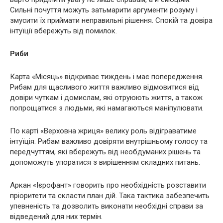
Сильні почуття можуть затьмарити аргументи розуму і
змусити їх приймати неправильні рішення. Спокій та довіра
інтуїції вбережуть від помилок.
Риби
Карта «Місяць» відкриває тиждень і має попередження.
Рибам для щасливого життя важливо відмовитися від
довіри чуткам і домислам, які отруюють життя, а також
попрощатися з людьми, які намагаються маніпулювати.
По карті «Верховна жриця» велику роль відіграватиме
інтуїція. Рибам важливо довіряти внутрішньому голосу та
передчуттям, які вбережуть від необдуманих рішень та
допоможуть упоратися з вирішенням складних питань.
Аркан «Ієрофант» говорить про необхідність розставити
пріоритети та скласти план дій. Така тактика забезпечить
упевненість та дозволить виконати необхідні справи за
відведений для них термін.