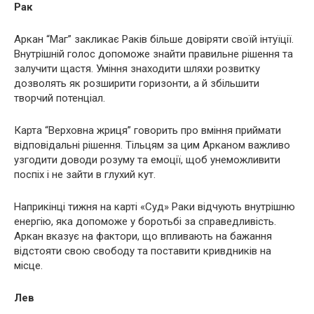
Рак
Аркан “Маг” закликає Раків більше довіряти своїй інтуїції.
Внутрішній голос допоможе знайти правильне рішення та
залучити щастя. Уміння знаходити шляхи розвитку
дозволять як розширити горизонти, а й збільшити
творчий потенціал.
Карта “Верховна жриця” говорить про вміння приймати
відповідальні рішення. Тільцям за цим Арканом важливо
узгодити доводи розуму та емоції, щоб унеможливити
поспіх і не зайти в глухий кут.
Наприкінці тижня на карті «Суд» Раки відчують внутрішню
енергію, яка допоможе у боротьбі за справедливість.
Аркан вказує на фактори, що впливають на бажання
відстояти свою свободу та поставити кривдників на
місце.
Лев