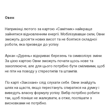
Овен
Наприкінці лютого за картою «Самітник» найкраще
зайнятися відновленням енергії. Мобілізувавши сили, Овни
зможуть досягти нових висот та не боятися складної
роботи, яка призведе до успіху.
Аркан «Дурень» відкриває березень та символізує зміни.
За цією картою Овни зможуть почати щось нове та
захоплююче, але для цього потрібно бути сміливими, щоб
не піти на поводу у стереотипів та штампів.
По карті «Закохані» слід слухати себе. Овни знайдуть
шлях на щастя, якщо перестануть спиратися на думку і
виведуть власну формулу успіху. Вибір потрібно робити
так, щоб пізніше не жалкувати, а отже, поспішати з
висновками не потрібно.