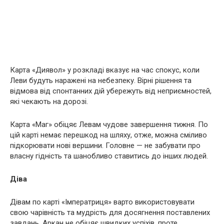
Карта «Диявол» у розкладі вказує на час спокус, коли
Леви будуть наражені на небезпеку. Вірні рішення та
відмова від спонтанних дій убережуть від неприємностей,
які чекають на дорозі.
Карта «Маг» обіцяє Левам чудове завершення тижня. По
цій карті немає перешкод на шляху, отже, можна сміливо
підкорювати нові вершини. Головне — не забувати про
власну гідність та шанобливо ставитись до інших людей.
Діва
Дівам по карті «Імператриця» варто використовувати
свою чарівність та мудрість для досягнення поставлених
завдань. Аркан не обіцяє швидких успіхів, проте