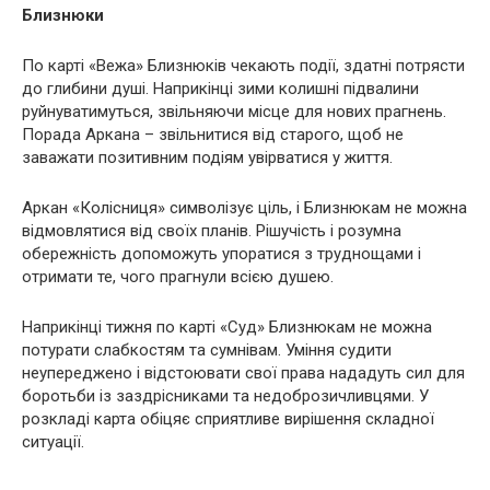
Близнюки
По карті «Вежа» Близнюків чекають події, здатні потрясти
до глибини душі. Наприкінці зими колишні підвалини
руйнуватимуться, звільняючи місце для нових прагнень.
Порада Аркана – звільнитися від старого, щоб не
заважати позитивним подіям увірватися у життя.
Аркан «Колісниця» символізує ціль, і Близнюкам не можна
відмовлятися від своїх планів. Рішучість і розумна
обережність допоможуть упоратися з труднощами і
отримати те, чого прагнули всією душею.
Наприкінці тижня по карті «Суд» Близнюкам не можна
потурати слабкостям та сумнівам. Уміння судити
неупереджено і відстоювати свої права нададуть сил для
боротьби із заздрісниками та недоброзичливцями. У
розкладі карта обіцяє сприятливе вирішення складної
ситуації.