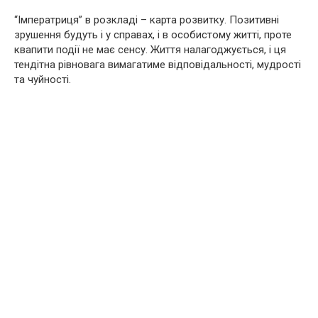
“Імператриця” в розкладі – карта розвитку. Позитивні
зрушення будуть і у справах, і в особистому житті, проте
квапити події не має сенсу. Життя налагоджується, і ця
тендітна рівновага вимагатиме відповідальності, мудрості
та чуйності.