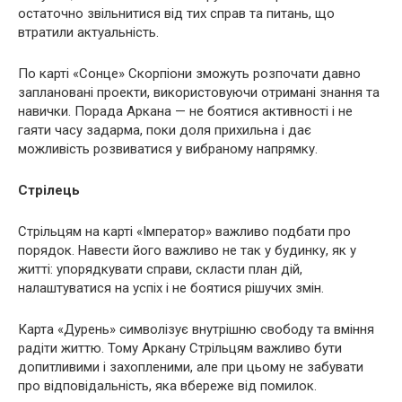
остаточно звільнитися від тих справ та питань, що
втратили актуальність.
По карті «Сонце» Скорпіони зможуть розпочати давно
заплановані проекти, використовуючи отримані знання та
навички. Порада Аркана — не боятися активності і не
гаяти часу задарма, поки доля прихильна і дає
можливість розвиватися у вибраному напрямку.
Стрілець
Стрільцям на карті «Імператор» важливо подбати про
порядок. Навести його важливо не так у будинку, як у
житті: упорядкувати справи, скласти план дій,
налаштуватися на успіх і не боятися рішучих змін.
Карта «Дурень» символізує внутрішню свободу та вміння
радіти життю. Тому Аркану Стрільцям важливо бути
допитливими і захопленими, але при цьому не забувати
про відповідальність, яка вбереже від помилок.