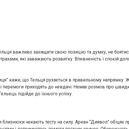
Тельця важливо захищати свою позицію та думку, не боятися
трахами, які заважають розвитку. Впевненість і спокій до
иця” каже, що Тельця рухається в правильному напрямку. 
нові перемоги приходять до невдачі. Немає розмов про швидк
ельець підійде до їхнього успіху.
я близнюки чекають тесту на силу. Аркан “Диявол” обіцяє 
оціями і дотримуєтесь помсти поганих звичок. Обережність 