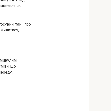
минулого. Від
пинитися на
осунки, так і про
омилитися,
 минулим,
міти, що
переду.