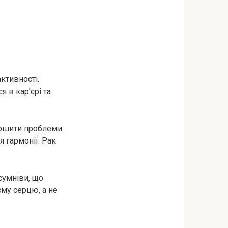
ктивності.
я в кар’єрі та
вершити проблеми
 гармонії. Рак
 сумніви, що
єму серцю, а не