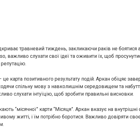
ідкриває травневий тиждень, закликаючи раків не боятися а
so, важливо слухати свої ідеї та оживити їх, щоб просунутис
 репутацію.
ї – це карта позитивного результату подій. Аркан обіцяє за
аходячи спільну мову з навколишнім середовищем та набуття
жливо слухати інтуїцію, щоб зробити правильні висновки.
кають “місячної” карти “Місяця”. Аркан вказує на внутрішні
вому житті, і їм потрібно боротися. Важливо довіряти сво
м.