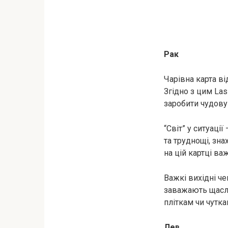
Рак
Чарівна карта в
Згідно з цим Las
заробити чудову
“Світ” у ситуаці
та труднощі, зн
на цій картці ва
Важкі вихідні че
заважають щасли
пліткам чи чутка
Лев