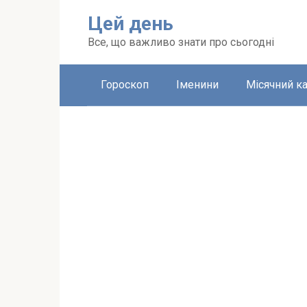
Перейти
Цей день
до
вмісту
Все, що важливо знати про сьогодні
Гороскоп
Іменини
Місячний к