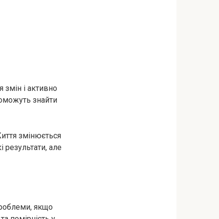
 змін і активно
поможуть знайти
Життя змінюється
і результати, але
проблеми, якщо
та помірність у