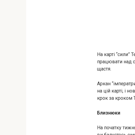
На карті “сили” 
працювати над с
щастя.
Аркан “імператр
на цій карті, і 
крок за кроком Т
Близнюки
На початку тижн
ви балуєтесь ем