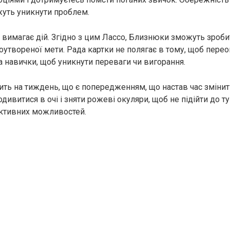
уть уникнути проблем.
і вимагає дій. Згідно з цим Лассо, Близнюки зможуть зроби
оутвореної мети. Рада картки не полягає в тому, щоб пере
а навички, щоб уникнути переваги чи вигорання.
сить на тиждень, що є попередженням, що настав час змінит
дивитися в очі і зняти рожеві окуляри, щоб не підійти до ту
ктивних можливостей.