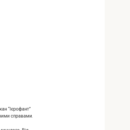
кан “Ієрофант”
аними справами.