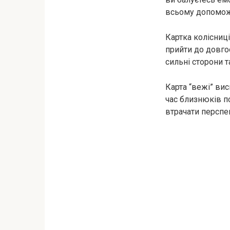
всьому допомож
Картка колісниц
прийти до довго
сильні сторони т
Карта “вежі” ви
час близнюків по
втрачати перспе