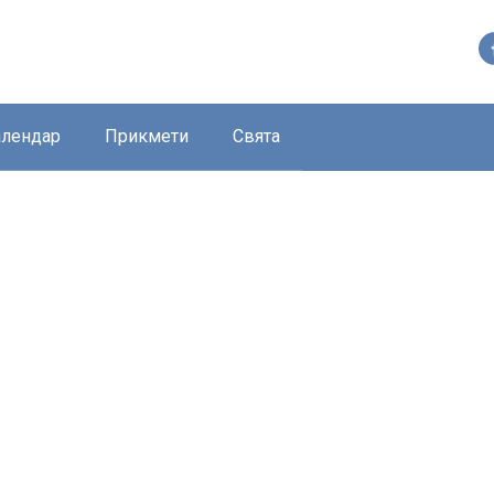
алендар
Прикмети
Свята