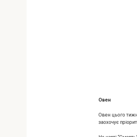
Овен
Овен цього тижня
заохочує пріори