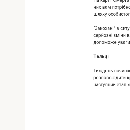
На карті “Смерть
них вам потрібно
шляху особистог
“Закохані” в сит
серйозні зміни 
допоможе уваги д
Тельці
Тиждень починає
розповсюдити кр
наступний етап ж