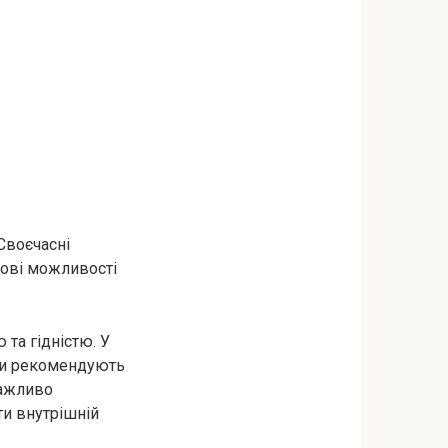
Своєчасні
нові можливості
та гідністю. У
рти рекомендують
важливо
ти внутрішній