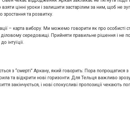
” Овен чекає відродження. Аркан закликає не тягнути події 
 взяти цінні уроки і залишити застарілим за ним, щоб не зу
о зростання та розвитку.
уації – карта вибору. Ми можемо говорити як про особисті ст
в діловому середовищі. Прийняти правильне рішення і не п
о інтуїції.
ться з “смерті” Аркану, який говорить: Пора попрощатися з
ила та відкрити нові горизонти. Для Тельця важливо зрозу
иття закінчується, і нові спокусливі пропозиції чекають по