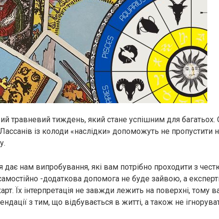
ий травневий тиждень, який стане успішним для багатьох. 
Лассанів із колоди «наслідки» допоможуть не пропустити 
у.
дає нам випробування, які вам потрібно проходити з честю 
 самостійно -додаткова допомога не буде зайвою, а експе
арт. Їх інтерпретація не завжди лежить на поверхні, тому 
ндації з тим, що відбувається в житті, а також не ігнорува