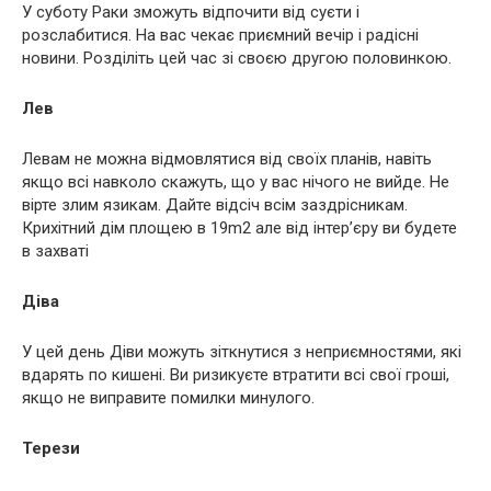
У суботу Раки зможуть відпочити від суєти і
розслабитися. На вас чекає приємний вечір і радісні
новини. Розділіть цей час зі своєю другою половинкою.
Лев
Левам не можна відмовлятися від своїх планів, навіть
якщо всі навколо скажуть, що у вас нічого не вийде. Не
вірте злим язикам. Дайте відсіч всім заздрісникам.
Крихітний дім площею в 19m2 але від інтер’єру ви будете
в захваті
Діва
У цей день Діви можуть зіткнутися з неприємностями, які
вдарять по кишені. Ви ризикуєте втратити всі свої гроші,
якщо не виправите помилки минулого.
Терези