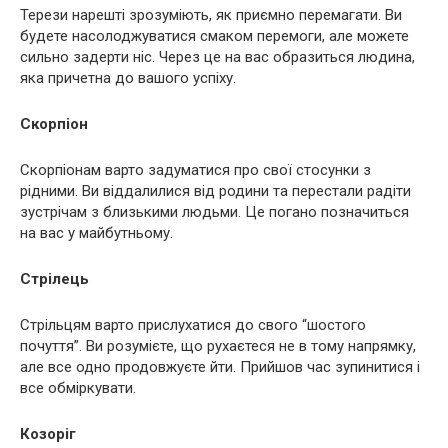
Терези нарешті зрозуміють, як приємно перемагати. Ви
будете насолоджуватися смаком перемоги, але можете
сильно задерти ніс. Через це на вас образиться людина,
яка причетна до вашого успіху.
Скорпіон
Скорпіонам варто задуматися про свої стосунки з
рідними. Ви віддалилися від родини та перестали радіти
зустрічам з близькими людьми. Це погано позначиться
на вас у майбутньому.
Стрілець
Стрільцям варто прислухатися до свого “шостого
почуття”. Ви розумієте, що рухаєтеся не в тому напрямку,
але все одно продовжуєте йти. Прийшов час зупинитися і
все обміркувати.
Козоріг