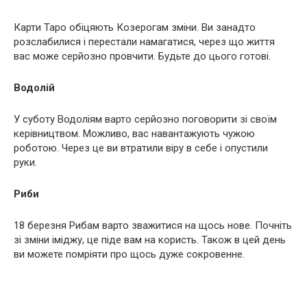
Карти Таро обіцяють Козерогам зміни. Ви занадто
розслабилися і перестали намагатися, через що життя
вас може серйозно провчити. Будьте до цього готові.
Водолій
У суботу Водоліям варто серйозно поговорити зі своїм
керівництвом. Можливо, вас навантажують чужою
роботою. Через це ви втратили віру в себе і опустили
руки.
Риби
18 березня Рибам варто зважитися на щось нове. Почніть
зі зміни іміджу, це піде вам на користь. Також в цей день
ви можете помріяти про щось дуже сокровенне.