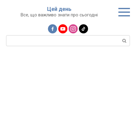
Перейти
Цей день
до
Все, що важливо знати про сьогодні
вмісту
Пошук: