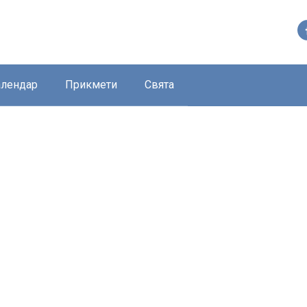
алендар
Прикмети
Свята