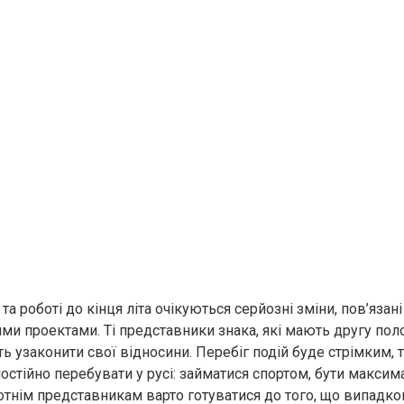
і та роботі до кінця літа очікуються серйозні зміни, пов’язан
ми проектами. Ті представники знака, які мають другу поло
ь узаконити свої відносини. Перебіг подій буде стрімким, 
стійно перебувати у русі: займатися спортом, бути макси
отнім представникам варто готуватися до того, що випадков