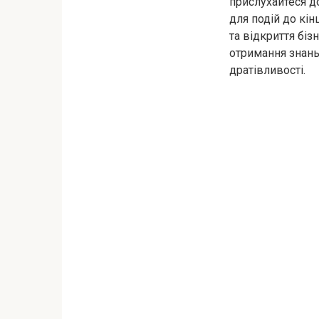
прислухайтеся до
для подій до кі
та відкриття біз
отримання знань.
дратівливості.