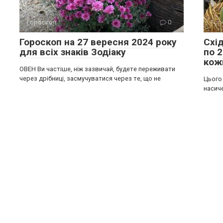
Гороскоп
0
Гор
Гороскоп на 27 вересня 2024 року
Схі
для всіх знаків Зодіаку
по 
кож
ОВЕН Ви частіше, ніж зазвичай, будете переживати
через дрібниці, засмучуватися через те, що не
Цього 
насич