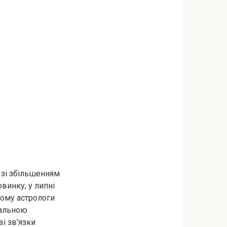
і зі збільшенням
винку, у липні
тому астрологи
мальною
і зв’язки