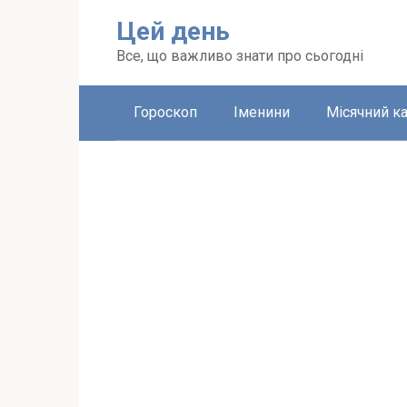
Перейти
Цей день
до
вмісту
Все, що важливо знати про сьогодні
Гороскоп
Іменини
Місячний к