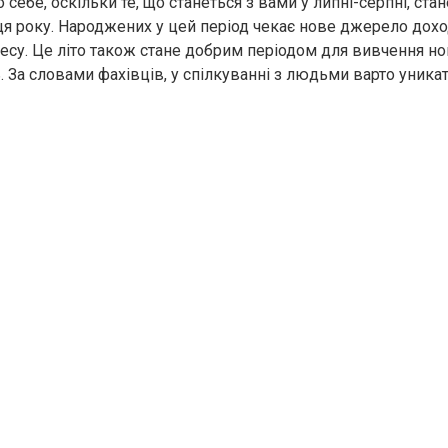
 себе, оскільки те, що станеться з вами у липні-серпні, ст
нця року. Народжених у цей період чекає нове джерело дохо
несу. Це літо також стане добрим періодом для вивчення н
 За словами фахівців, у спілкуванні з людьми варто уникат