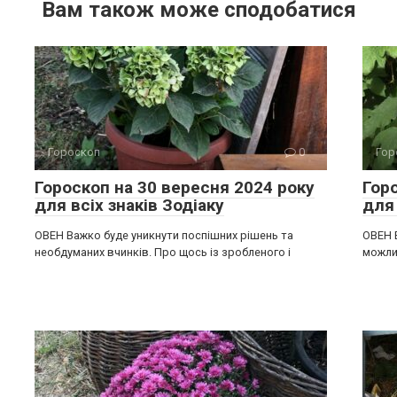
Вам також може сподобатися
Гороскоп
0
Гор
Гороскоп на 30 вересня 2024 року
Гор
для всіх знаків Зодіаку
для 
ОВЕН Важко буде уникнути поспішних рішень та
ОВЕН 
необдуманих вчинків. Про щось із зробленого і
можлив