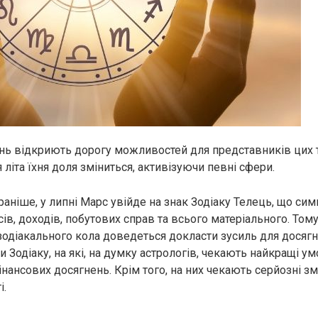
нь відкриють дорогу можливостей для представників цих 
я літа їхня доля зміниться, активізуючи певні сфери.
аніше, у липні Марс увійде на знак Зодіаку Телець, що сим
нсів, доходів, побутових справ та всього матеріального. Том
одіакального кола доведеться докласти зусиль для досягн
и Зодіаку, на які, на думку астрологів, чекають найкращі у
фінансових досягнень. Крім того, на них чекають серйозні змі
і.