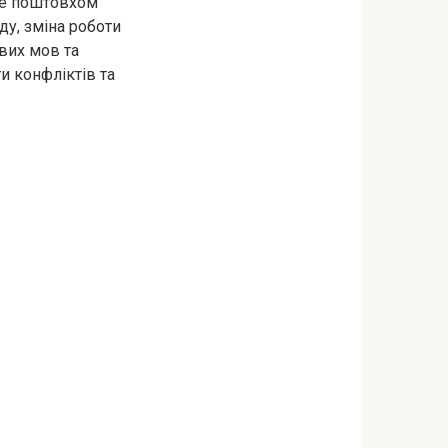
ане поштовхом
ду, зміна роботи
ових мов та
и конфліктів та