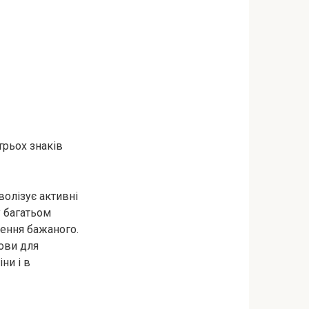
трьох знаків
волізує активні
у багатьом
ення бажаного.
мови для
ни і в