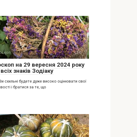
оскоп
0
оскоп на 29 вересня 2024 року
всіх знаків Зодіаку
Ви схильні будете дуже високо оцінювати свої
ості і братися за те, що