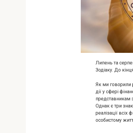
Липень та серпе
Зодіаку. До кінц
Як ми говорили р
дії у сфері фіна
представникам з
Однак є три знак
реалізації всіх 
особистому житт