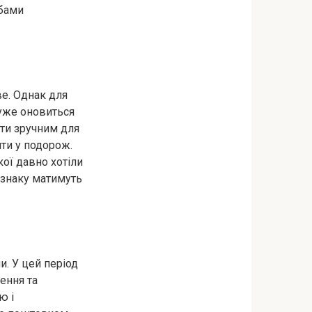
обами
ве. Однак для
дуже оновиться
ти зручним для
ити у подорож.
кої давно хотіли
и знаку матимуть
и. У цей період
нення та
ю і