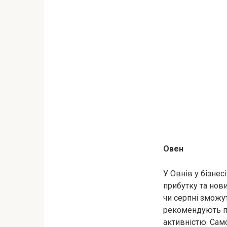
Овен
У Овнів у бізнес
прибутку та нови
чи серпні зможут
рекомендують по
активністю. Сам