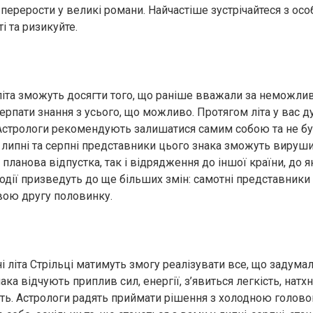
ерерости у великі романи. Найчастіше зустрічайтеся з ос
і та ризикуйте.
 літа зможуть досягти того, що раніше вважали за неможли
черпати знання з усього, що можливо. Протягом літа у вас 
Астрологи рекомендують залишатися самим собою та не бу
 у липні та серпні представники цього знака зможуть вируш
планова відпустка, так і відрядження до іншої країни, до я
події призведуть до ще більших змін: самотні представник
свою другу половинку.
і літа Стрільці матимуть змогу реалізувати все, що задумал
ка відчують приплив сил, енергії, з’явиться легкість, натх
ть. Астрологи радять приймати рішення з холодною голово