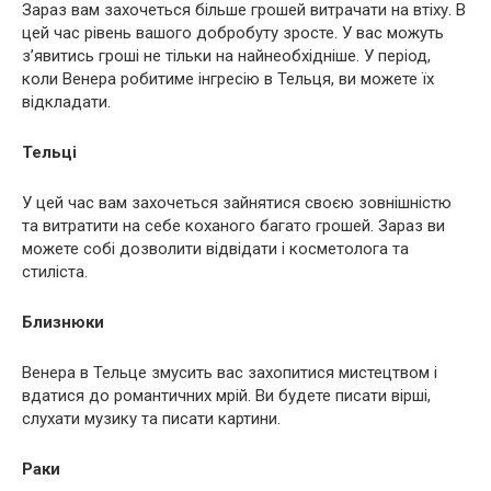
Зараз вам захочеться більше грошей витрачати на втіху. В
цей час рівень вашого добробуту зросте. У вас можуть
з’явитись гроші не тільки на найнеобхідніше. У період,
коли Венера робитиме інгресію в Тельця, ви можете їх
відкладати.
Тельці
У цей час вам захочеться зайнятися своєю зовнішністю
та витратити на себе коханого багато грошей. Зараз ви
можете собі дозволити відвідати і косметолога та
стиліста.
Близнюки
Венера в Тельце змусить вас захопитися мистецтвом і
вдатися до романтичних мрій. Ви будете писати вірші,
слухати музику та писати картини.
Раки