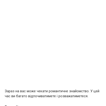
Зараз на вас може чекати романтичне знайомство. У цей
час ви багато відпочиватимете і розважатиметеся.