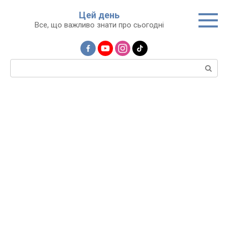
Перейти
Цей день
до
Все, що важливо знати про сьогодні
вмісту
Пошук: