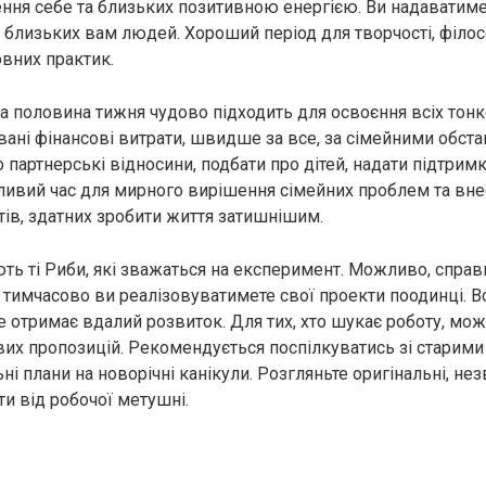
ення себе та близьких позитивною енергією. Ви надаватим
й близьких вам людей. Хороший період для творчості, філо
овних практик.
 половина тижня чудово підходить для освоєння всіх тонк
івані фінансові витрати, швидше за все, за сімейними обст
о партнерські відносини, подбати про дітей, надати підтри
ливий час для мирного вирішення сімейних проблем та вне
ів, здатних зробити життя затишнішим.
ть ті Риби, які зважаться на експеримент. Можливо, справ
 тимчасово ви реалізовуватимете свої проекти поодинці. Вс
ше отримає вдалий розвиток. Для тих, хто шукає роботу, м
их пропозицій. Рекомендується поспілкуватись зі старими
ні плани на новорічні канікули. Розгляньте оригінальні, нез
ти від робочої метушні.