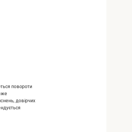
ються повороти
може
снень, довірчих
мендується