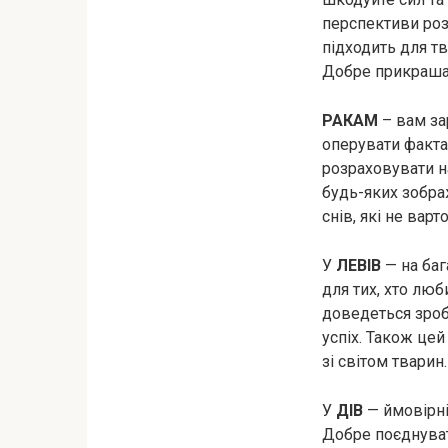
перспективи роз
підходить для т
Добре прикрашат
РАКАМ
– вам за
оперувати факта
розраховувати н
будь-яких зобра
снів, які не вар
У
ЛЕВІВ
— на баг
для тих, хто люб
доведеться зроб
успіх. Також це
зі світом тварин.
У
ДІВ
— ймовірні 
Добре поєднуват