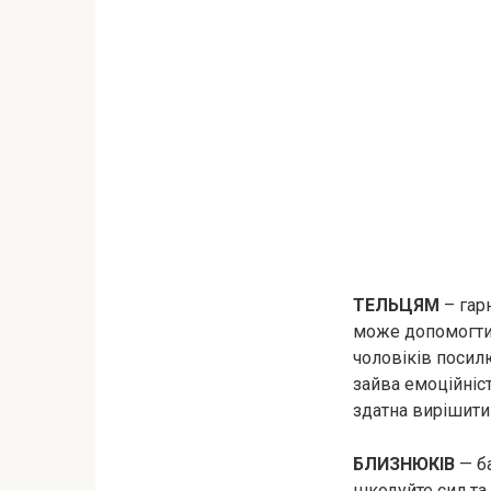
ТЕЛЬЦЯМ
– гар
може допомогти 
чоловіків посил
зайва емоційніст
здатна вирішити
БЛИЗНЮКІВ
— ба
шкодуйте сил та