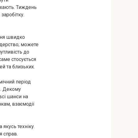
ихають. Тиждень
заробітку.
ння швидко
ідерство; можете
утливість до
саме стосується
ей та близьких.
мічний період
х. Декому
всі шанси на
кам, взаємодії
 якусь техніку.
я справ.