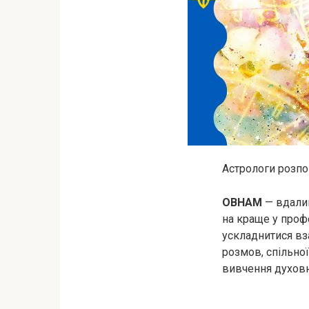
Астрологи розпов
ОВНАМ
— вдалий
на краще у профе
ускладнитися вз
розмов, спільної
вивчення духовно