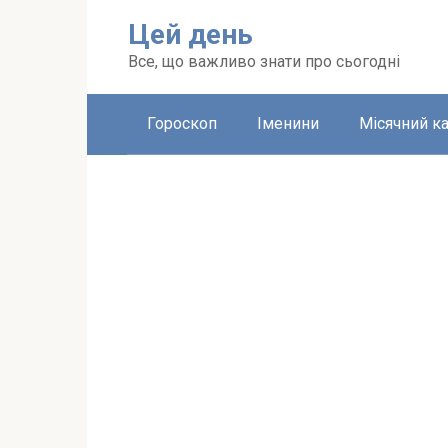
Перейти
Цей день
до
вмісту
Все, що важливо знати про сьогодні
Гороскоп
Іменини
Місячний к