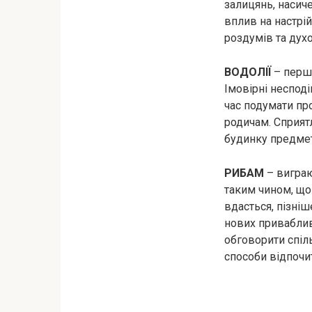
залицянь, насич
вплив на настрі
роздумів та дух
ВОДОЛІЇ
– перша
Імовірні неспод
час подумати пр
родичам. Сприят
будинку предмет
РИБАМ
– виграю
таким чином, що
вдасться, пізні
нових приваблив
обговорити спіль
способи відпочи