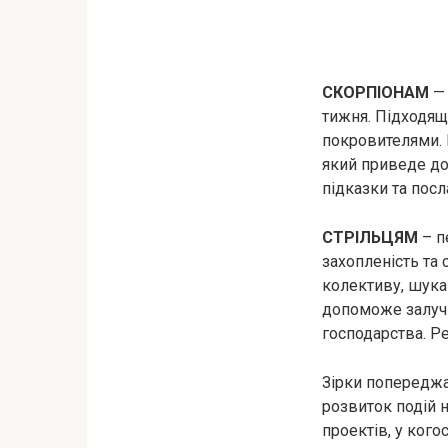
СКОРПІОНАМ
— 
тижня. Підходящ
покровителями. 
який приведе до 
підказки та посл
СТРІЛЬЦЯМ
– п
захопленість та 
колективу, шукай
допоможе залучи
господарства. Р
Зірки поперед
розвиток подій н
проектів, у ког