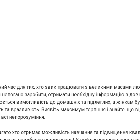
ний час для тих, хто звик працювати з великими масами люд
непогано заробити, отримати необхідну інформацію з довк
юється вимогливість до домашніх та підлеглих, а жінкам б
ь та вразливість. Виявіть максимум терпіння і знайте, що 
 всі непорозуміння.
гато хто отримає можливість навчання та підвищення квалі
 часу на придбання нових знань! У цей час корисно перегля