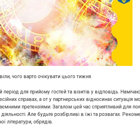
іли, чого варто очікувати цього тижня.
 період для прийому гостей та візитів у відповідь. Наміча
сійних справах, а от у партнерських відносинах ситуація 
аємними претензіями. Загалом цей час сприятливий для поя
 діяльності. Але будьте розбірливі в їжі та розвагах. Реко
ї літератури, обрядів.