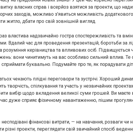
витку власних справ і всерйоз взятися за проекти, що над
ворчих заходів, можливо з’явиться можливість додаткового 
и житло, дбати про свій зовнішній вигляд.
раз властива надзвичайно гостра спостережливість та вмі
ми. Вдалий час для проведення презентацій, боротьби за л
а розуміння керівництва та впливових осіб. Підвищується ч
жень: вони чинитимуть на вас особливо сильний вплив. Те 
то сприймати буквально. Подумайте про те, як порадувати діт
атьох чекають плідні переговори та зустрічі. Хороший дина
ить творчість, спілкування та участь у незвичайних проекта
ити вибір щодо вкладення великої суми грошей. Ви маєте 
й час дуже сприяє фізичному навантаженню, пішим прогулян
несподівані фінансові витрати, — на навчання, розваги чи на
и різні проекти, переглядати свій звичайний спосіб веденн