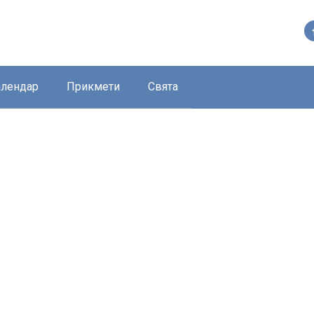
алендар
Прикмети
Свята