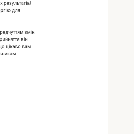
 результатів!
ергію для
редчуттям змін.
рийняття він
 що цікаво вам
вникам.