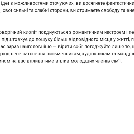
ідеї з можливостями оточуючих, ви досягнете фантастичних
свої сильні та слабкі сторони, ви отримаєте свободу та ен
оворічний клопіт поєднуються з романтичним настроєм і пе
 підштовхує до пошуку більш відповідного місця у житті, п
вас зараз найголовніше — вірити собі: погоджуйте лише те,
еріод несе натхнення письменникам, художникам та мандрі
ном на вас впливатиме вплив молодших членів сім’ї.