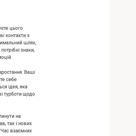
уєте цього
і контакти з
тимальний шлях,
потрібні знаки,
моцій.
зростання. Ваші
те себе
ся ідея, яка
ві турботи щодо
линути на
в, так і нових
 Час взаємних