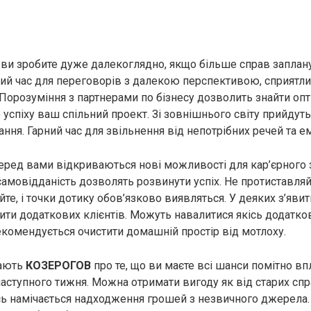
ви зробите дуже далекоглядно, якщо більше справ заплан
ий час для переговорів з далекою перспективою, сприятлив
Порозуміння з партнерами по бізнесу дозволить знайти оп
успіху ваш спільний проект. Зі зовнішнього світу прийдуть 
ання. Гарний час для звільнення від непотрібних речей та е
еред вами відкриваються нові можливості для кар’єрного 
самовідданість дозволять розвинути успіх. Не протиставляй
те, і точки дотику обов’язково виявляться. У деяких з’явить
ти додаткових клієнтів. Можуть навалитися якісь додатко
екомендується очистити домашній простір від мотлоху.
жають
КОЗЕРОГОВ
про те, що ви маєте всі шанси помітно вп
аступного тижня. Можна отримати вигоду як від старих спра
ось намічається надходження грошей з незвичного джерела.