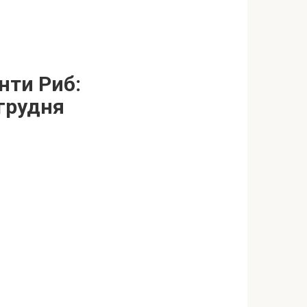
нти Риб:
 грудня