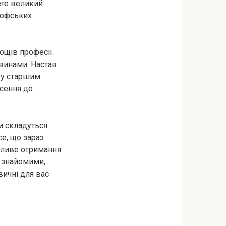
ете великий
софських
ощів професії.
авинами. Настав
мку старшим
сення до
и складуться
е, що зараз
ожливе отримання
 знайомими,
вичні для вас