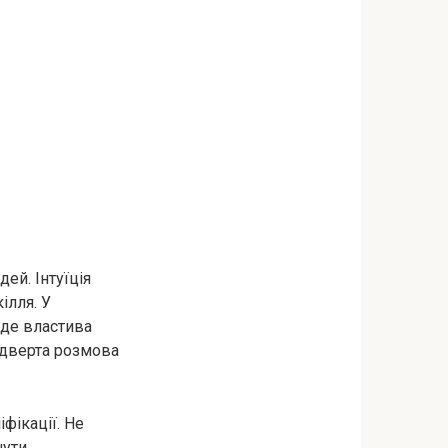
ей. Інтуїція
ілля. У
уде властива
відверта розмова
фікації. Не
нути