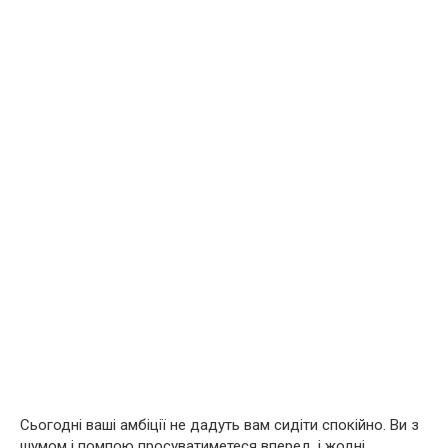
Сьогодні ваші амбіції не дадуть вам сидіти спокійно. Ви з
шумом і помпою просуватиметеся вперед, і жодні