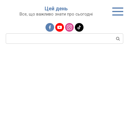
Перейти
Цей день
до
Все, що важливо знати про сьогодні
вмісту
Пошук: