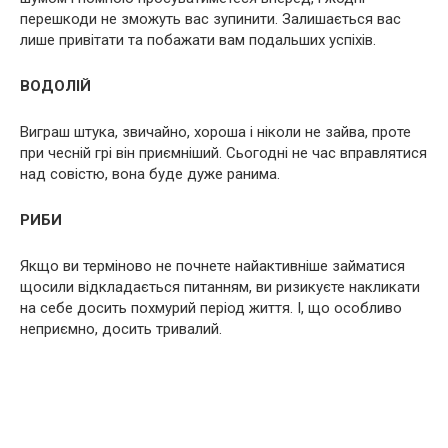
перешкоди не зможуть вас зупинити. Залишається вас
лише привітати та побажати вам подальших успіхів.
ВОДОЛІЙ
Виграш штука, звичайно, хороша і ніколи не зайва, проте
при чесній грі він приємніший. Сьогодні не час вправлятися
над совістю, вона буде дуже ранима.
РИБИ
Якщо ви терміново не почнете найактивніше займатися
щосили відкладається питанням, ви ризикуєте накликати
на себе досить похмурий період життя. І, що особливо
неприємно, досить тривалий.