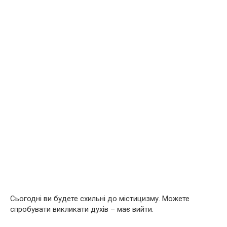
Сьогодні ви будете схильні до містицизму. Можете
спробувати викликати духів – має вийти.