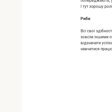
попереджають, у
І тут хорошу роль
Риби
Всі свої здібно
зовсім іншими оч
відзначати успі
навчитися працю