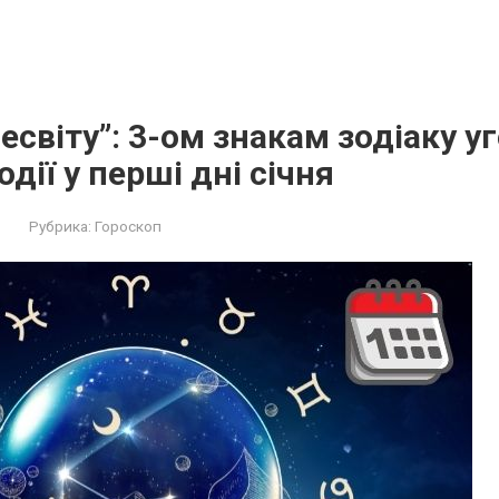
есвіту”: 3-ом знакам зодіаку у
дії у перші дні січня
Рубрика:
Гороскоп