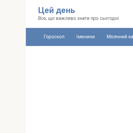
Перейти
Цей день
до
вмісту
Все, що важливо знати про сьогодні
Гороскоп
Іменини
Місячний к