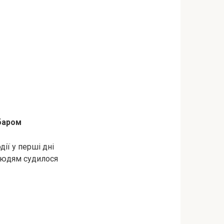
абаром
дії у перші дні
 людям судилося