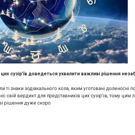
цих сузір’їв доведеться ухвалити важливі рішення нез
и ті знаки зодіакального кола, яким уготовані доленосні по
иніс свій вердикт для представників цих сузір’їв, тому цим
і рішення дуже скоро.