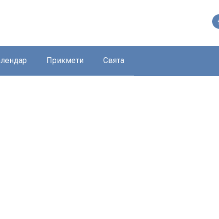
алендар
Прикмети
Свята