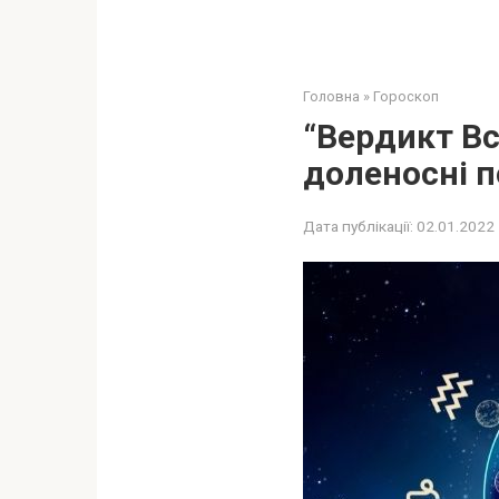
Головна
»
Гороскоп
“Вердикт Вс
доленосні по
Дата публікації:
02.01.2022