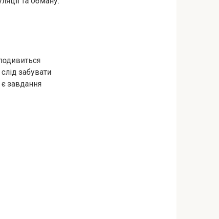
яції та обману.
 подивиться
 слід забувати
 є завдання