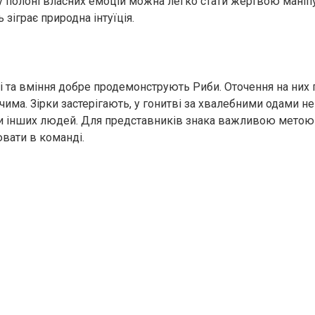
 полоні власних емоцій можна легко стати жертвою маніпул
 зіграє природна інтуїція.
сті та вміння добре продемонструють Риби. Оточення на них
има. Зірки застерігають, у гонитві за хвалебними одами не
хи інших людей. Для представників знака важливою метою
вати в команді.