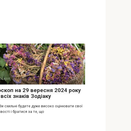
оскоп
0
оскоп на 29 вересня 2024 року
всіх знаків Зодіаку
Ви схильні будете дуже високо оцінювати свої
ості і братися за те, що