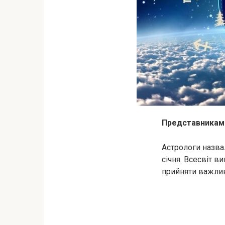
Представникам 
Астрологи назвал
січня. Всесвіт в
прийняти важлив