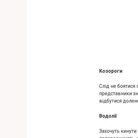
Козороги
Слід не боятися 
представники зн
відбутися долено
Водолії
Захочуть кинути 