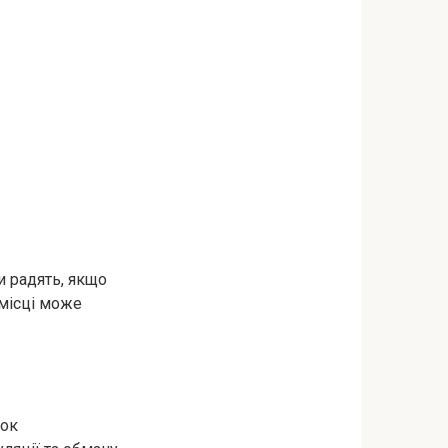
и радять, якщо
 місці може
рок