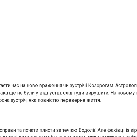
гаяти час на нове враження чи зустрічі Козорогам. Астролог
ака ще не були у відпустці, слід туди вирушити. На новому
сна зустріч, яка повністю переверне життя.
справи та почати плисти за течією Водолії. Але фахівці із зі