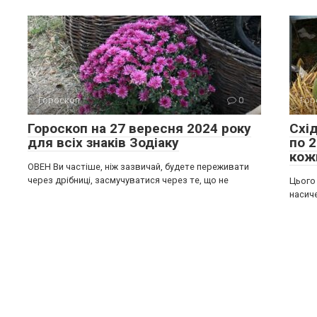
Гороскоп
0
Гор
Гороскоп на 27 вересня 2024 року
Схі
для всіх знаків Зодіаку
по 
кож
ОВЕН Ви частіше, ніж зазвичай, будете переживати
через дрібниці, засмучуватися через те, що не
Цього 
насич