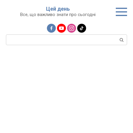
Перейти
Цей день
до
Все, що важливо знати про сьогодні
вмісту
Пошук: