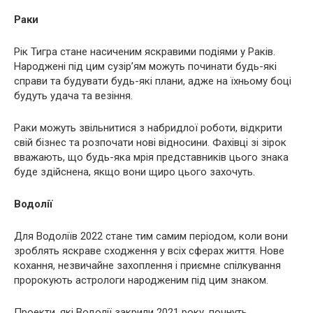
Раки
Рік Тигра стане насиченим яскравими подіями у Раків.
Народжені під цим сузір’ям можуть починати будь-які
справи та будувати будь-які плани, адже на їхньому боці
будуть удача та везіння.
Раки можуть звільнитися з набридлої роботи, відкрити
свій бізнес та розпочати нові відносини. Фахівці зі зірок
вважають, що будь-яка мрія представників цього знака
буде здійснена, якщо вони щиро цього захочуть.
Водолії
Для Водоліїв 2022 стане тим самим періодом, коли вони
зроблять яскраве сходження у всіх сферах життя. Нове
кохання, незвичайне захоплення і приємне спілкування
пророкують астрологи народженим під цим знаком.
Проекти, які Водолії закрили 2021 року, почнуть