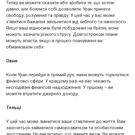
Тепер ви можете сказати або зробити те, що хотіли
давно, але боялися собі дозволити. Уран принесе
свободу, розуміння та правду. У цей час у вас може
з’явитися бажання звільнитися від хибного та наносного.
Якщо ваші відносини були побудовані на брехні, вони
можуть зазнати різкого струсу. Довгострокові плани
можуть впасти, якщо в процесі планування ви
обманювали себе.
Овни
Коли Уран перейде в прямий рух, зміни можуть торкнутися
фінансової сфери. У кращому разі на вас чекають
несподівані фінансові надходження. У гіршому – ви
можете втратити джерело доходу.
Тельці
У цей час може змінитися ваше ставлення до життя. Вам
захочеться займатися саморозвитком та особистісним
зростанням. Не виключено, що зміните імідж. Ви можете