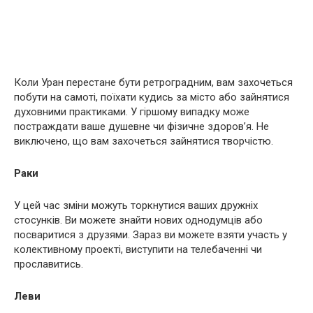
Коли Уран перестане бути ретроградним, вам захочеться
побути на самоті, поїхати кудись за місто або зайнятися
духовними практиками. У гіршому випадку може
постраждати ваше душевне чи фізичне здоров’я. Не
виключено, що вам захочеться зайнятися творчістю.
Раки
У цей час зміни можуть торкнутися ваших дружніх
стосунків. Ви можете знайти нових однодумців або
посваритися з друзями. Зараз ви можете взяти участь у
колективному проекті, виступити на телебаченні чи
прославитись.
Леви