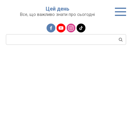
Перейти
Цей день
до
Все, що важливо знати про сьогодні
вмісту
Пошук: